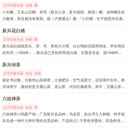
云浮市新兴县
动物
螺
小石螺，又名山坑螺、穿笃（新兴土语，意为底部、尾部）螺。这种螺生命
力极强，而且都没有尾部。据《卢溪通志》载：“小石螺，生于国恩寺后溪
涧中，去壳用酒浸食，味甘，利小暑及热病。他产或有相似的，味之始知其
新兴花白猪
别异。”今天，以小石螺为原料做成的“白饭仔老鸡煲山坑螺”、“黄儿...
云浮市新兴县
动物
猪
新兴花白猪因其头、背、耳、尾有大片黑、白分明的花斑而得名。早在明洪
武年间（1369年），新兴县已开始饲养花白猪，后普及全县。据1948年
《新兴县志》记载，“邑多花猪，鲜为白者，人多畜之，视为家庭副业，每
新兴绿茶
年远销肇庆、广州等地，数达万余头。其肥美它处者殊不及，故其价亦
昂。”...
云浮市新兴县
饮品
绿茶
据史书记载，古新州山高林密，土地肥沃，空气湿度大，适宜茶叶生长。新
兴绿茶中，最好的是天露山茶、龙山茶、河步红梅茶等。其中，天露山茶味
美清香，不减龙井。而龙山茶则产于龙山，主要是春时寺僧采来供佛之用，
六祖禅茶
其茶味持久，纯净无比。同时，新兴县在逐步引进云南大叶茶品种后，经...
云浮市新兴县
饮品
茶
六祖禅茶小档案产地：广东新兴县品种：乌龙茶，由台湾引入种植，科学改
良后成一种叶大和叶厚的名贵品种。产品特点1.干茶色泽墨绿，茶汤色泽呈
金黄明亮，香气清香，滋味鲜爽，回甘好，叶底完整2.采茶季节以春、秋为