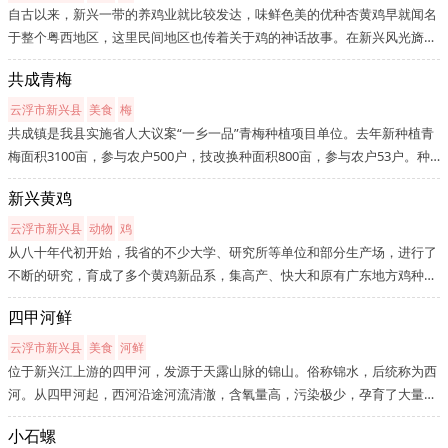
自古以来，新兴一带的养鸡业就比较发达，味鲜色美的优种杏黄鸡早就闻名
于整个粤西地区，这里民间地区也传着关于鸡的神话故事。在新兴风光旖旎
的勒竹镇集中了“三温一古”四大养鸡集团，成为全省乃至全国最大的养鸡基
共成青梅
地，每天都有几十万只鸡从这里运向四面八方。新兴人创造了有名的新...
云浮市新兴县
美食
梅
共成镇是我县实施省人大议案“一乡一品”青梅种植项目单位。去年新种植青
梅面积3100亩，参与农户500户，技改换种面积800亩，参与农户53户。种
植面积比原计划多种600亩，而换种面积比原计划少200亩。种植与换种共
新兴黄鸡
3900亩，户均7.05亩，参与农户占全镇农户（覆盖率）13.7%。为保障“一
乡...
云浮市新兴县
动物
鸡
从八十年代初开始，我省的不少大学、研究所等单位和部分生产场，进行了
不断的研究，育成了多个黄鸡新品系，集高产、快大和原有广东地方鸡种的
优点于一身，初步解决了生长速度与消费者接受程度的矛盾；近几年来，又
四甲河鲜
对地方品种进行了卓有成效的保存和利用。由于在广东黄鸡育种上的成就...
云浮市新兴县
美食
河鲜
位于新兴江上游的四甲河，发源于天露山脉的锦山。俗称锦水，后统称为西
河。从四甲河起，西河沿途河流清澈，含氧量高，污染极少，孕育了大量的
珍稀河鲜。其中，黄鳝、泥鳅、沙鳅、鳡鱼、鳜鱼、鲈鱼、赤眼等野生鱼类
小石螺
较多。特别是一种四腮鲈鱼，味道极鲜。据1948年《新兴县志》记载，“...