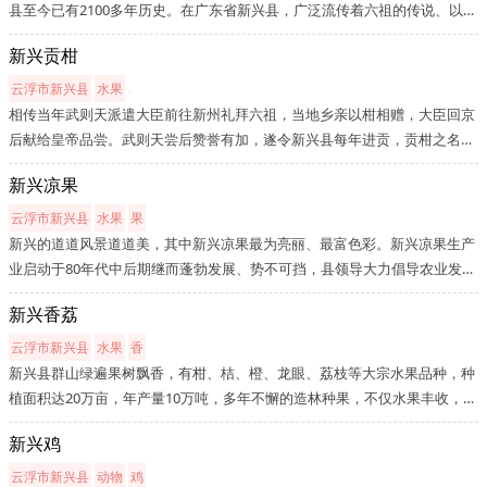
县至今已有2100多年历史。在广东省新兴县，广泛流传着六祖的传说、以及
六祖圣迹、六祖信仰等。其中又以“六祖诞”庙会的影响力最为广泛，新兴人
新兴贡柑
称为“春秋二诞”，春诞为农历二月初八惠能诞生日，活动时间为二月初...
云浮市新兴县
水果
相传当年武则天派遣大臣前往新州礼拜六祖，当地乡亲以柑相赠，大臣回京
后献给皇帝品尝。武则天尝后赞誉有加，遂令新兴县每年进贡，贡柑之名由
此而来。因是皇帝极其喜爱之水果，新兴贡柑又称皇帝柑。新兴贡柑的特点
新兴凉果
是皮薄肉脆，色清淡，无渣少核，入口清甜爽滑，深受广大民众的喜爱。...
云浮市新兴县
水果
果
新兴的道道风景道道美，其中新兴凉果最为亮丽、最富色彩。新兴凉果生产
业启动于80年代中后期继而蓬勃发展、势不可挡，县领导大力倡导农业发展
种养业，全县柑桔橙、荔枝、龙眼、青梅等水果种植面积达１.53万公顷。
新兴香荔
新兴以青梅为龙头的凉果加工业应运而生。全县兴起了国有、集体、个体
的...
云浮市新兴县
水果
香
新兴县群山绿遍果树飘香，有柑、桔、橙、龙眼、荔枝等大宗水果品种，种
植面积达20万亩，年产量10万吨，多年不懈的造林种果，不仅水果丰收，而
且使全县林业生态进入良性循环，成为省经达标县。在这些鲜活的新兴果
新兴鸡
中。新兴香荔以其皮薄色红、肉厚核细、清甜爽脆、营养丰富而最负盛
名，...
云浮市新兴县
动物
鸡