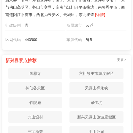
与佛山高明区、鹤山市交界，东南与江门开平市接壤，南邻恩平市，西
南连阳江阳春市，西北为云安区、云城区，东北接肇
[详情]
行政级别
县
所属城市
云浮
区划代码
440300
车牌代码
粤B
更多>
新兴县景点推荐
国恩寺
六祖故里旅游度假区
神仙谷景区
天露山禅龙峡
竹院庵
藏佛坑
龙山塘村
新兴天露山旅游度假区
三宝禅寺
中山公园