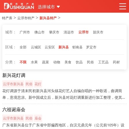
选择城市
>
>
>
特产库
云浮市特产
新兴县特产
城市：
广州市
佛山市
肇庆市
清远市
云浮市
韶关市
区域：
全部
云城区
云安区
新兴县
郁南县
罗定市
分类：
不限
水果
蔬菜
动物
美食
饮品
民俗
工艺品
药材
新兴花灯调
云浮市新兴县
民俗
花灯
花灯调源于清末民初新兴县河头镇花灯艺人自编自唱的一种歌谣，曲调简
单，意境悲凉。新中国成立后，新兴县对花灯调重新进行加工整理，使其更
具时代特征，还将其编成花灯舞演出，在2006年广东民间艺术汇演上获得金
六祖诞庙会
奖。目前，花灯调在新兴县大部分农村地区仍广泛流传。
云浮市新兴县
民俗
庙会
广东省新兴县位于广东省中部偏西地区，自汉元鼎元年（公元前105年）设