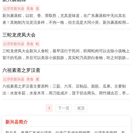
糊、炒蓬松。新兴排米粉，一九五六年以“帆船牌”商标运销港澳及美国、...
云浮市新兴县
美食
蒸
新兴裹蒸粽，以软、香、滑取胜，尤其是味道，在广东裹蒸粽中无出其右
者！其炮制方法灵活多样，不拘一格，但主流是大同小异。新兴裹蒸粽用当
地冬叶包裹糯米、绿豆、猪肉、腊味等配料,精工包制后,置大锅中用猛火、
三蛇龙虎凤大会
高温煮8小时左右而成。新兴裹蒸粽分为三种：糯米粽、粘米粽、灰水粽；
以...
云浮市新兴县
美食
蛇
三蛇龙虎凤大会新兴人食蛇，最早流行于民间，听闻蛇肉可以去除小孩晚上
冒汗的毛病，并且可以美容小孩肌肤，其实蛇乃高胆白食物，吃之对肌肤增
白无可厚非。后来由于疗效显著，加之广州、南海等地食蛇的菜或不断丰
六祖素斋之罗汉斋
富，食蛇的风俗在新兴俏然兴起，首家经营蛇食餐的是现太平镇的凤凰水
闸...
云浮市新兴县
美食
素
六祖素斋之罗汉斋主要原料：三茹、六耳、豆制品、面筋、瓜果。主要制
法：水发冬茹，水发木耳，用刀批成片，莲子切去两头。用竹捅去芯，枣泥
做成圆球，发菜入开水汆一下，捞挤净水。锅内放入素汤，发菜烧一下捞入
盘内晾凉，再将发菜缠绕在泥圆球码入碗内，浇上菜汤备用。锅置上，下
1
下一页
尾页
花...
新兴县简介
新兴县，隶属广东省云浮市，位于广东省中部偏西、云浮市东南部，东