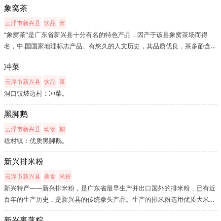
象窝茶
主：春茶品质最好，经过冬季的休眠期，茶树体内积累丰富的营养，在春...
云浮市新兴县
饮品
窝
“象窝茶”是广东省新兴县十分有名的特色产品，因产于该县象窝茶场而得
名，中.国国家地理标志产品。有悠久的人文历史，其品质优良，茶多酚含量
低，氨基酸含量高，具有形美、色清、香郁、味醇的特色，以香气清鲜馥
冲菜
郁，滋味鲜美甘爽，汤色绿黄明亮而深受名家赞赏。种植历史广东省新兴
县...
云浮市新兴县
饮品
菜
洞口镇坡边村：冲菜。
黑脚鹅
云浮市新兴县
动物
鹅
稔村镇：优质黑脚鹅。
新兴排米粉
云浮市新兴县
美食
米粉
新兴特产——新兴排米粉，是广东省最早生产并出口国外的排米粉，已有近
百年的生产历史，是新兴县的传统拳头产品。生产的排米粉选用优质大米，
运用全水磨压滤工艺配合山泉水制作而成，粉丝润而透明、质爽滑、煮不
新兴裹蒸粽