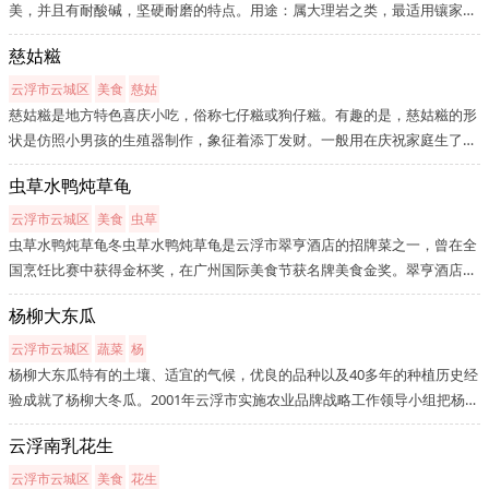
美，并且有耐酸碱，坚硬耐磨的特点。用途：属大理岩之类，最适用镶家具
或装饰建筑上面，如果在家具上使用，能提高其华贵、光洁、清爽与耐用的
慈姑糍
效果；镶贴建筑的墙面、柱面、地面，更增庄严、高雅、舒适、清洁的感
觉...
云浮市云城区
美食
慈姑
慈姑糍是地方特色喜庆小吃，俗称七仔糍或狗仔糍。有趣的是，慈姑糍的形
状是仿照小男孩的生殖器制作，象征着添丁发财。一般用在庆祝家庭生了男
孩时吃，取其好意头。也会在孩子满月或出灯的时候制作。做法很简单，把
虫草水鸭炖草龟
糯米粉加水蒸熟，然后制作馅料，馅料含有芝麻、辗碎的花生、白砂糖或...
云浮市云城区
美食
虫草
虫草水鸭炖草龟冬虫草水鸭炖草龟是云浮市翠亨酒店的招牌菜之一，曾在全
国烹饪比赛中获得金杯奖，在广州国际美食节获名牌美食金奖。翠亨酒店始
创于1994年，经过7年的不断发展，现以侨迁至蟠龙湖畔经营，将一间原为
杨柳大东瓜
二星级的酒店(原兴云酒店)改建成为一家纯餐饮的超大型酒店，已成为拥
有...
云浮市云城区
蔬菜
杨
杨柳大东瓜特有的土壤、适宜的气候，优良的品种以及40多年的种植历史经
验成就了杨柳大冬瓜。2001年云浮市实施农业品牌战略工作领导小组把杨柳
大冬瓜评为云浮市“农业名牌产品”。都杨镇大冬瓜基地出产的产品具有皮质
云浮南乳花生
鲜艳清绿、皮薄肉厚、产量高、瓜形好、肉鲜嫩、久煮无酸味、耐贮藏...
云浮市云城区
美食
花生