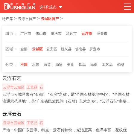
选择城市
>
>
>
特产库
云浮市特产
云城区特产
城市：
广州市
佛山市
肇庆市
清远市
云浮市
韶关市
区域：
全部
云城区
云安区
新兴县
郁南县
罗定市
分类：
不限
水果
蔬菜
动物
美食
饮品
民俗
工艺品
药材
云浮石艺
云浮市云城区
工艺品
石
云浮市云城区素有“石都”、“石乡”之称，是“全国石材基地中心”、“全国石材
流通示范基地”，是“广东省民族民间（石雕）艺术之乡”。“云浮石艺”主要是
分石雕工艺、石拼图工艺和装饰实用工艺三大类，极具南方石艺特色，是南
云浮云石
方石雕工艺的代表。云浮市云城区位于广东省西部，西江...
云浮市云城区
工艺品
石
产地：中国广东云浮。特点：云石传热快，光洁度高，色泽丰富，花纹优