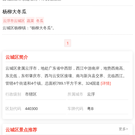
杨柳大冬瓜
云浮市云城区
蔬菜
冬瓜
云城区杨柳镇：“杨柳大冬瓜”。
1
云城区简介
云城区隶属云浮市，地处广东省中西部，西江中游南岸，地势西南高、
东北低，东邻肇庆市、西与云安区接壤、南与新兴县交界、北临西江。
管辖4个街道和4个镇。总面积789.1平方千米。324国道
[详情]
行政级别
市辖区
所属城市
云浮
区划代码
440300
车牌代码
粤B
更多>
云城区景点推荐