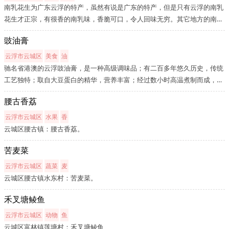
南乳花生为广东云浮的特产，虽然有说是广东的特产，但是只有云浮的南乳
花生才正宗，有很香的南乳味，香脆可口，令人回味无穷。其它地方的南乳
花生都没有云浮的好，只是纯粹的炒花生。南乳花生的精髓就是那股南乳
豉油膏
味，很特别，是其他花生无法比拟的。云浮“南乳花生”始创于1870年，是...
云浮市云城区
美食
油
驰名省港澳的云浮豉油膏，是一种高级调味品；有二百多年悠久历史，传统
工艺独特；取自大豆蛋白的精华，营养丰富；经过数小时高温煮制而成，绝
对不加防腐剂，自然健康；适合各种菜肴的烹调之用，特别适用于制作豉油
腰古香荔
鸡、猪、鸡、鸭、鹅、牛腩、豆腐、蒸鱼、排骨等烹饪菜肴时使用。豉油...
云浮市云城区
水果
香
云城区腰古镇：腰古香荔。
苦麦菜
云浮市云城区
蔬菜
麦
云城区腰古镇水东村：苦麦菜。
禾叉塘鲮鱼
云浮市云城区
动物
鱼
云城区富林镇莲塘村：禾叉塘鲮鱼