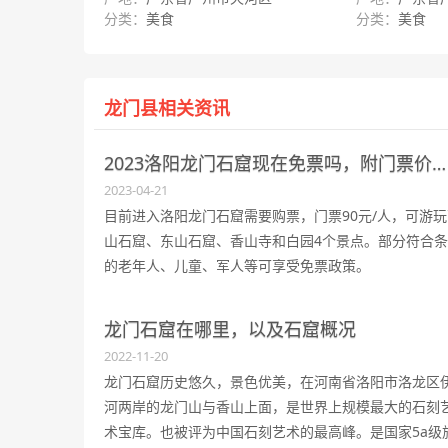
分类：
美食
分类：
美食
龙门县相关资讯
2023洛阳龙门石窟现在免票吗，附门票价格及最新优惠政策
2023-04-21
目前进入洛阳龙门石窟需要购票，门票90元/人，可游玩
山石窟、东山石窟、香山寺和白园4个景点。部分符合
的老年人、儿童、军人等可享受免票政策。
龙门石窟在哪里，以及石窟概况
2022-11-20
龙门石窟历史悠久，景色优美，在河南省洛阳市洛龙区
河两岸的龙门山与香山上面，是世界上规模最大的石刻
术宝库。也被评为中国石刻艺术的最高峰。是国家5a级