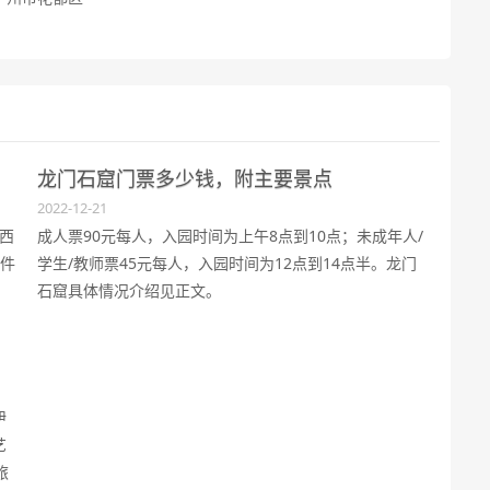
龙门石窟门票多少钱，附主要景点
2022-12-21
西
成人票90元每人，入园时间为上午8点到10点；未成年人/
条件
学生/教师票45元每人，入园时间为12点到14点半。龙门
石窟具体情况介绍见正文。
伊
艺
旅