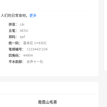
，人们的日常食材。
更多
拼音：
cài
五笔：
AESU
郑码：
epf
统一码：
基本区 U+83DC
笔顺编号：
12234431234
四角码：
44904
平水韵部：
去声十一队
南昆山毛茶