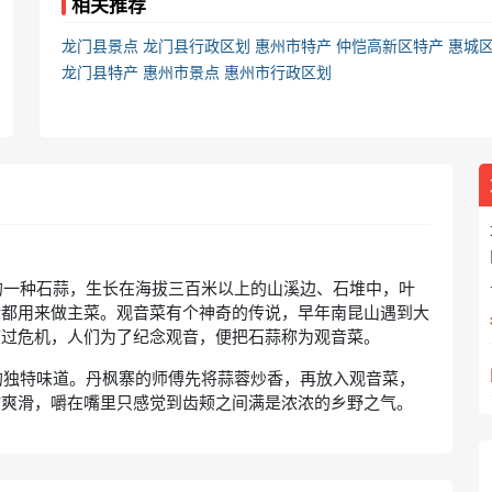
相关推荐
龙门县景点
龙门县行政区划
惠州市特产
仲恺高新区特产
惠城
龙门县特产
惠州市景点
惠州市行政区划
的一种石蒜，生长在海拔三百米以上的山溪边、石堆中，叶
般都用来做主菜。观音菜有个神奇的传说，早年南昆山遇到大
度过危机，人们为了纪念观音，便把石蒜称为观音菜。
的独特味道。丹枫寨的师傅先将蒜蓉炒香，再放入观音菜，
甜爽滑，嚼在嘴里只感觉到齿颊之间满是浓浓的乡野之气。