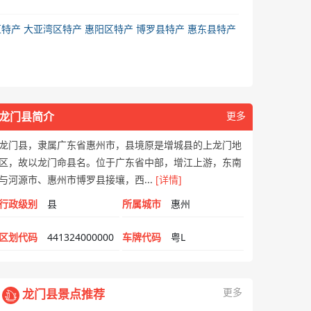
区特产
大亚湾区特产
惠阳区特产
博罗县特产
惠东县特产
龙门县简介
更多
龙门县，隶属广东省惠州市，县境原是增城县的上龙门地
区，故以龙门命县名。位于广东省中部，增江上游，东南
与河源市、惠州市博罗县接壤，西...
[详情]
行政级别
县
所属城市
惠州
区划代码
441324000000
车牌代码
粤L
更多
龙门县景点推荐