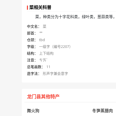
菜相关科普
菜，种类分为十字花科类，绿叶类，葱蒜类等
中文名：
菜
部首：
艹
仓颉：
tbd
字级：
一级字（编号2207）
结构：
上下结构
注音：
ㄘㄞˋ
总笔画数：
11
造字法：
形声字兼会意字
龙门县其他特产
舞火狗
冬笋蒸腊肉