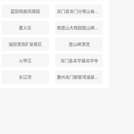
蓝田瑶族风情园
龙门县龙门分塔山省级森林公园
嘉义庄
南昆山大观园昆山峡漂流
油田漂流矿泉景区
昆山峡漂流
火甲冚
龙门县龙华镇龙华寺
长冚顶
惠州龙门御景湾温泉度假村