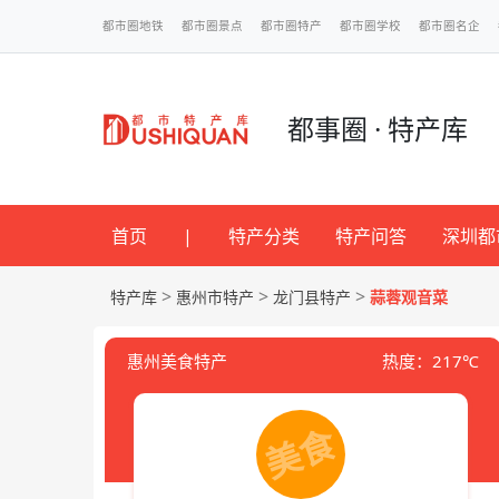
都市圈地铁
都市圈景点
都市圈特产
都市圈学校
都市圈名企
都事圈 · 特产库
首页
|
特产分类
特产问答
深圳都
>
>
>
特产库
惠州市特产
龙门县特产
蒜蓉观音菜
惠州美食特产
热度：217℃