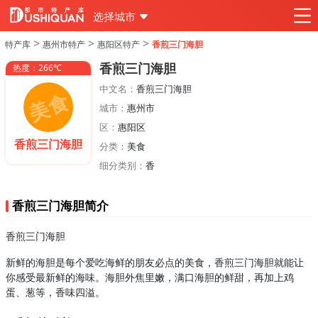
选择城市
>
>
>
特产库
惠州市特产
惠阳区特产
香煎三门海胆
香煎三门海胆
热度：266℃
中文名：
香煎三门海胆
城市：
惠州市
区：
惠阳区
香煎三门海胆
分类：
美食
细分类别：
香
香煎三门海胆简介
香煎三门海胆
新鲜的海胆是每个爱吃海鲜的朋友必点的美食，香煎三门海胆就能让
你感受最新鲜的海味。海胆外焦里嫩，满口海胆的鲜甜，再加上鸡
蛋、葱等，香味四溢。