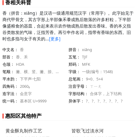
香相关科普
香（拼音：xiāng）是汉语一级通用规范汉字（常用字）。此字始见于
商代甲骨文，其古字形上半部像禾黍成熟后散落的许多籽粒，下半部
像盛粮食的器皿，合起来表示农作物成熟后散发出香味。香的本义指
谷类散发的气味，泛指芳香。再引申作名词，指带有香味的东西。旧
时也多指与女子有关的...
[更多]
中文名：
香
拼音：
xiāng
部首：
香、禾
五笔：
TJF
仓颉：
HDA
郑码：
MFK
笔顺：
撇、横、竖、撇、捺、竖、横折、横、横
字级：
一级(编号：1548)
平水韵：
下平声·七阳
总笔画：
9+0、5+4
四角码：
2060₉
注音字母：
ㄒㄧㄤ
造字法：
会意字
字形结构：
合体字，上下结构
统一码：
基本区 U+9999
异体字：
?、?、?、?、?、?、?
惠阳区其他特产
黄金酥丸制作工艺
皆歌飞过淡水河