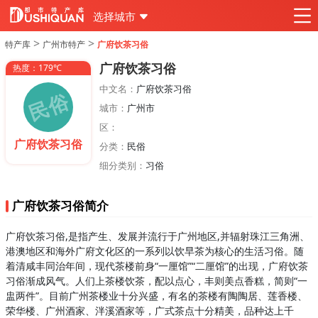
选择城市
>
>
特产库
广州市特产
广府饮茶习俗
广府饮茶习俗
热度：179℃
中文名：
广府饮茶习俗
城市：
广州市
区：
广府饮茶习俗
分类：
民俗
细分类别：
习俗
广府饮茶习俗简介
广府饮茶习俗,是指产生、发展并流行于广州地区,并辐射珠江三角洲、
港澳地区和海外广府文化区的一系列以饮早茶为核心的生活习俗。随
着清咸丰同治年间，现代茶楼前身“一厘馆”“二厘馆”的出现，广府饮茶
习俗渐成风气。人们上茶楼饮茶，配以点心，丰则美点香糕，简则“一
盅两件”。目前广州茶楼业十分兴盛，有名的茶楼有陶陶居、莲香楼、
荣华楼、广州酒家、泮溪酒家等，广式茶点十分精美，品种达上千