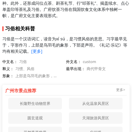
种。此外，还形成问位点茶、斟茶礼节、行“叩茶礼”、揭盖续水、点心
单盖印等茶礼及习俗。广府饮茶习俗在我国饮食文化体系中独树一
帜，是广府文化主要表现形式。
习俗相关科普
习俗是一个汉语词汇，读音为xí sú，是习惯风俗的意思。习字最早见
于，字形作习，上部是鸟羽毛的象形，下部是声符。《礼记·乐记》等
均有相关记载。
[更多]
中文名：
习俗
外文名：
custom
释义：
习惯、风俗
最早出现：
商代甲骨文
形象：
上部是鸟羽毛的象形，下部是声符
更多>
广州市景点推荐
长隆野生动物世界
从化温泉风景区
圆玄道观
天湖旅游风景区