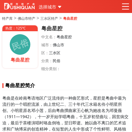
选择城市
>
>
>
特产库
佛山市特产
三水区特产
粤曲星腔
粤曲星腔
热度：125℃
中文名：
粤曲星腔
城市：
佛山市
区：
三水区
粤曲星腔
分类：
民俗
细分类别：
粤曲星腔简介
粤曲是在岭南粤语地区广泛流传的一种曲艺形式，星腔是粤曲中最为
流行的一个唱腔流派，由上世纪二、三十年代三水籍名伶小明星所
创。小明星原名邓小莲，后由粤曲撰曲家王心帆为她改名为邓曼薇
（1911—1942），十一岁开始学唱粤曲，十五岁初登曲坛，因贫病交
迫，最后于茶楼演唱时咯血倒地，翌日即逝。她以曲不离口的艺术追
求和广纳博采的创造精神，在短暂的人生中形成了个性鲜明、风格独