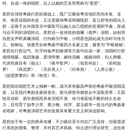
特、自成一体的唱腔，后人以她的艺名而尊称为“星腔”。
星腔在传统粤曲行腔的基础上，既广泛吸收粤语地区民间木鱼、龙
舟、南音说唱的长处，又注意吸纳粤讴和喃呒腔、盲公腔等的唱法入
腔，还善于从外国音乐中吸取可以融入自己唱腔的音调和节奏，形成
与众不同的演唱特点。星腔还一改传统的假嗓（假声）演唱，始创用
自然女声即真嗓演唱，行内称为平喉，小明星也因此成为当时与张月
儿、徐柳仙、张惠芳合称粤曲平喉四大名家之首，被誉为“平喉领袖”。
星腔在行腔运气、吐字转板声韵格调等方面均自成一家，演唱时行腔
感情细腻，低回激越，柔绵悱恻，婉转流畅，娓娓动听，扣人肺腑。
代表性曲目有《痴云》、《夜半歌声》、《知音何处》、《前程如
梦》、《风流梦》、《无价美人》、《归来燕》、《人类公敌》、
《故国梦重归》和《秋坟》等。
星腔因在唱腔艺术上独树一帜，成为享有极高声誉的粤曲平喉演唱流
派，以至现代粤剧名家薛觉先、新马师曾等都曾从中汲取营养；又因
悦耳动听、易学易唱而具有历唱不衰、传习者延续不断的持久生命
力，且培育了如李少芳、黄少梅、何萍、梁玉嵘等一批当代的粤曲著
名唱家，对粤曲演唱艺术的发展具有重大意义和深远影响。
星腔由于有一定的师承传播，不少曲目至今仍在广泛流传，但亟需进
行系统的搜集、整理，并对其艺术风格、特点进行理论研究，况也有