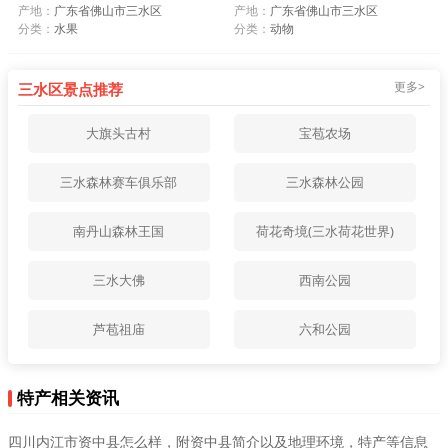
产地：
广东省佛山市三水区
产地：
广东省佛山市三水区
分类：
水果
分类：
动物
更多>
三水区景点推荐
大旗头古村
宝苞农场
三水森林赛车俱乐部
三水森林公园
南丹山森林王国
荷花奇境(三水荷花世界)
三水大佛
西南公园
芦苞祖庙
六和公园
特产相关资讯
四川内江市资中县怎么样，附资中县简介以及地理环境，特产等信息