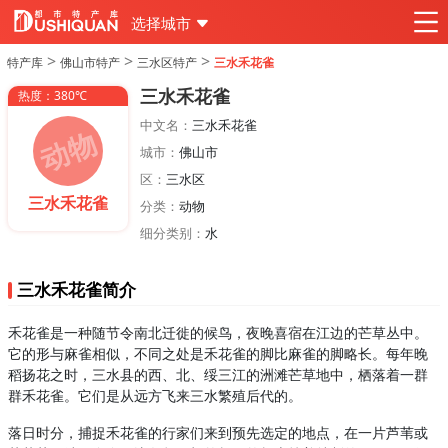
选择城市
>
>
>
特产库
佛山市特产
三水区特产
三水禾花雀
三水禾花雀
热度：380℃
中文名：
三水禾花雀
城市：
佛山市
区：
三水区
三水禾花雀
分类：
动物
细分类别：
水
三水禾花雀简介
禾花雀是一种随节令南北迁徙的候鸟，夜晚喜宿在江边的芒草丛中。
它的形与麻雀相似，不同之处是禾花雀的脚比麻雀的脚略长。每年晚
稻扬花之时，三水县的西、北、绥三江的洲滩芒草地中，栖落着一群
群禾花雀。它们是从远方飞来三水繁殖后代的。
落日时分，捕捉禾花雀的行家们来到预先选定的地点，在一片芦苇或