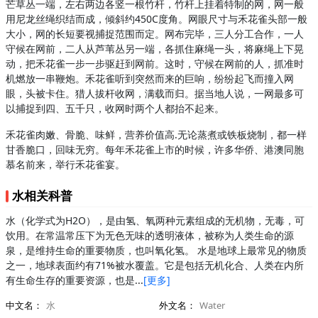
芒草丛一端，左右两边各竖一根竹杆，竹杆上挂着特制的网，网一般
用尼龙丝绳织结而成，倾斜约450C度角。网眼尺寸与禾花雀头部一般
大小，网的长短要视捕捉范围而定。网布完毕，三人分工合作，一人
守候在网前，二人从芦苇丛另一端，各抓住麻绳一头，将麻绳上下晃
动，把禾花雀一步一步驱赶到网前。这时，守候在网前的人，抓准时
机燃放一串鞭炮。禾花雀听到突然而来的巨响，纷纷起飞而撞入网
眼，头被卡住。猎人拔杆收网，满载而归。据当地人说，一网最多可
以捕捉到四、五千只，收网时两个人都抬不起来。
禾花雀肉嫩、骨脆、味鲜，营养价值高.无论蒸煮或铁板烧制，都一样
甘香脆口，回味无穷。每年禾花雀上市的时候，许多华侨、港澳同胞
慕名前来，举行禾花雀宴。
水相关科普
水（化学式为H2O），是由氢、氧两种元素组成的无机物，无毒，可
饮用。在常温常压下为无色无味的透明液体，被称为人类生命的源
泉，是维持生命的重要物质，也叫氧化氢。 水是地球上最常见的物质
之一，地球表面约有71%被水覆盖。它是包括无机化合、人类在内所
有生命生存的重要资源，也是...
[更多]
中文名：
水
外文名：
Water