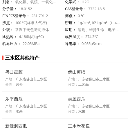
别名：
氧化氢、氧烷、一氧化二氢
化学式：
H2O
分子量：
18.0152
CAS登录号：
7732-18-5
EINECS登录号：
231-791-2
熔点：
0 ℃
沸点：
100 ℃(标准大气压)
密度：
1g/cm³,10³kg/m³（t=4℃）
外观：
常温下无色透明液体
应用：
溶剂、维持生命、电子工业等
比热容：
4.186kJ/(kg·℃)
临界温度：
374.3℃
临界压力：
22.05MPa
导电率：
0.055μS/cm
三水区其他特产
粤曲星腔
佛山剪纸
产地：
广东省佛山市三水区
产地：
广东省佛山市三水区
分类：
民俗
分类：
工艺品
乐平西瓜
吴屋西瓜
产地：
广东省佛山市三水区
产地：
广东省佛山市三水区
分类：
水果
分类：
水果
新源洞西瓜
三水禾花雀