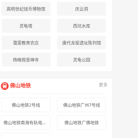
高明世纪钱币博物馆
庆云洞
灵龟塔
西坑水库
霭雯教育农庄
唐代龙窑遗址陈列馆
杨梅观音禅寺
灵龟公园
更多
佛山地铁
佛山地铁2号线
佛山地铁广州7号线
佛山地铁南海有轨电车1号线
佛山地铁广佛地铁