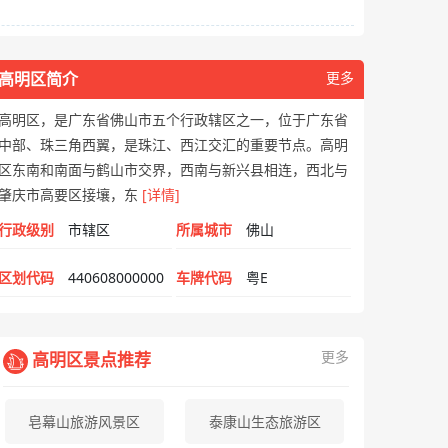
高明区简介
更多
高明区，是广东省佛山市五个行政辖区之一，位于广东省
中部、珠三角西翼，是珠江、西江交汇的重要节点。高明
区东南和南面与鹤山市交界，西南与新兴县相连，西北与
肇庆市高要区接壤，东
[详情]
行政级别
市辖区
所属城市
佛山
区划代码
440608000000
车牌代码
粤E
更多
高明区景点推荐
皂幕山旅游风景区
泰康山生态旅游区