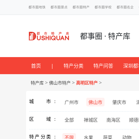
都市圈地铁
都市圈景点
都市圈特产
都市圈学校
都市圈名企
都事圈 · 特产库
首页
|
特产分类
特产问答
深圳都
>
>
>
特产库
佛山市特产
高明区特产
城市
广州市
佛山市
肇庆市
区域
全部
禅城区
南海区
顺德
特产分类
不限
水果
蔬菜
动物