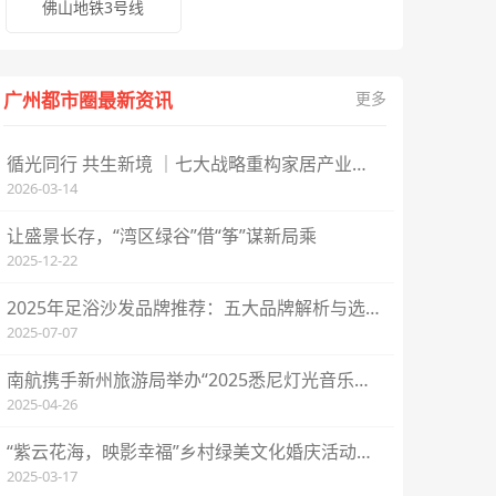
佛山地铁3号线
广州都市圈最新资讯
更多
循光同行 共生新境 ｜七大战略重构家居产业新生态 ——2026全球合作伙伴盛典完满结束
2026-03-14
让盛景长存，“湾区绿谷”借“筝”谋新局乘
2025-12-22
2025年足浴沙发品牌推荐：五大品牌解析与选购指南
2025-07-07
南航携手新州旅游局举办“2025悉尼灯光音乐节暨南航悉尼航线推介会”
2025-04-26
“紫云花海，映影幸福”乡村绿美文化婚庆活动在河源举行
2025-03-17