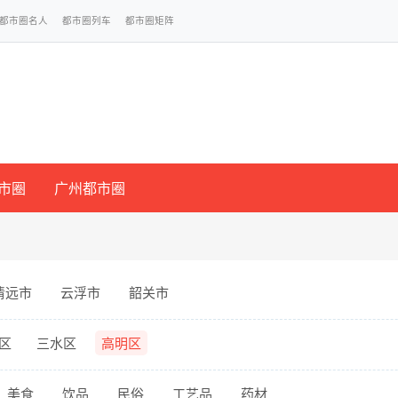
都市圈名人
都市圈列车
都市圈矩阵
市圈
广州都市圈
清远市
云浮市
韶关市
区
三水区
高明区
美食
饮品
民俗
工艺品
药材