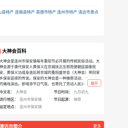
山县特产
连南县特产
英德市特产
连州市特产
清远市景点
大神会百科
大神会是连州市保安镇每年重阳节必开展的传统民俗活动。大
神会源于唐代保安人黄保义在京城扶正压邪而使朝廷国泰民
安，黄保义功成身退后将京城的重阳盛世会（大神会）带回家
乡保安延续的传说。保安的大神会是一种傩祭活动，属于民间
展开
的傩戏演出。即增添节日气氛，也寄托了劳动人民对美好生活
的祈求。
中文名：
大神会
节日时间：
九月初九
流行地区：
连州市保安镇
节日起源：
傩祭
设定地点：
连州市保安镇
清远市简介
更多