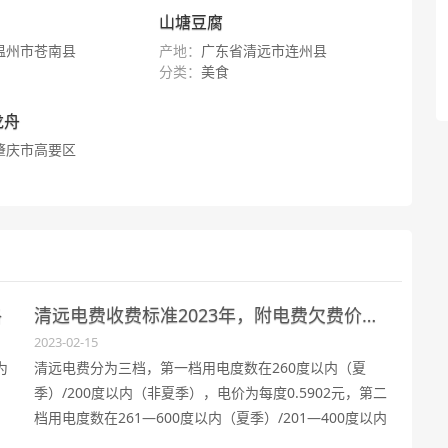
山塘豆腐
温州市苍南县
产地：
广东省清远市连州县
分类：
美食
龙舟
肇庆市高要区
格
清远电费收费标准2023年，附电费欠费价格上限
2023-02-15
为
清远电费分为三档，第一档用电度数在260度以内（夏
季）/200度以内（非夏季），电价为每度0.5902元，第二
档用电度数在261—600度以内（夏季）/201—400度以内
（非夏季），电价为每度0.6402元，第三档用电度数在