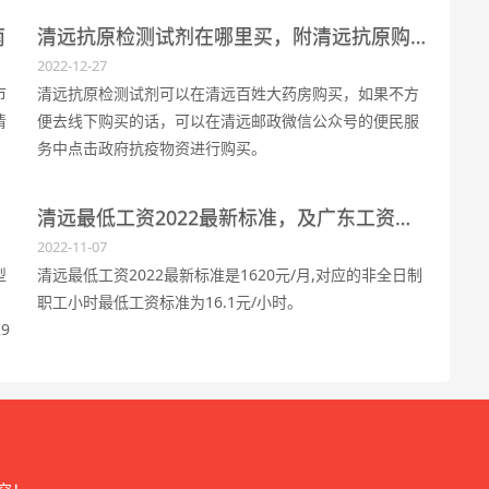
601度以上（夏季）/401度以上（非夏季），电价为
南
清远抗原检测试剂在哪里买，附清远抗原购买价格
0.8902元每度。
2022-12-27
市
清远抗原检测试剂可以在清远百姓大药房购买，如果不方
清
便去线下购买的话，可以在清远邮政微信公众号的便民服
务中点击政府抗疫物资进行购买。
清远最低工资2022最新标准，及广东工资标准
2022-11-07
型
清远最低工资2022最新标准是1620元/月,对应的非全日制
、
职工小时最低工资标准为16.1元/小时。
9