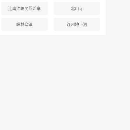
连南油岭民俗瑶寨
北山寺
峰林晓镇
连州地下河