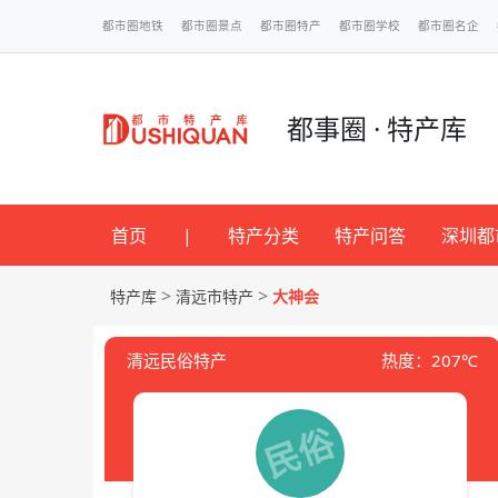
都市圈地铁
都市圈景点
都市圈特产
都市圈学校
都市圈名企
都事圈 · 特产库
首页
|
特产分类
特产问答
深圳都
>
>
特产库
清远市特产
大神会
清远民俗特产
热度：207℃