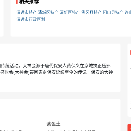
相关推荐
清远市特产
清城区特产
清新区特产
佛冈县特产
阳山县特产
连
清远市行政区划
间传统活动。大神会源于唐代保安人黄保义在京城扶正压邪
盛世会(大神会)带回家乡保安延续至今的传说。保安的大神
紫色土