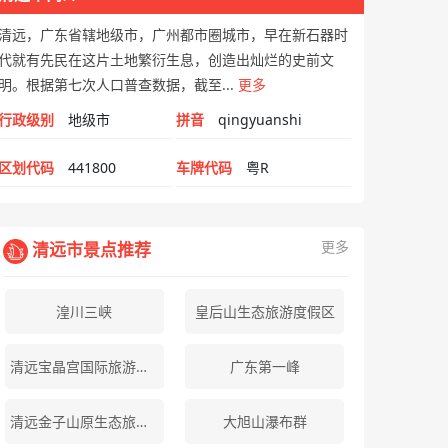
清远，广东省辖地级市，广州都市圈城市，早在新石器时
代就有先民在这片土地繁衍生息，创造出灿烂的史前文
明。根据第七次人口普查数据，截至...
更多
行政级别
地级市
拼音
qingyuanshi
区划代码
441800
车牌代码
粤R
更多
清远市景点推荐
湟川三峡
皇后山生态旅游度假区
清远宝晶宫国际旅游度假区
广东第一峰
清远金子山原生态旅游风景区
大旭山瀑布群