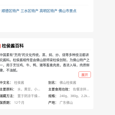
产
顺德区特产
三水区特产
高明区特产
佛山市景点
柱侯酱百科
中国素有“烹肉”的文化传统，蒸、焖、炒、烧等多种技法都讲
究酱料。柱侯酱相传是由佛山厨师梁柱侯创制，为佛山特产之
一，用于烹饪鸡、牛、鸭、猪等畜禽肉类，香浓入味，肉质鲜
嫩，不油腻。
展开
中文名：
柱侯酱
别名：
佛山柱侯酱
主要原料：
水，黄豆，小麦粉，白砂糖，食用盐，芝麻油，谷氨酸钠，脱水大蒜，黄原胶，苯甲酸钠
主要食用功效：
佐餐凉拌，烹调炒菜
储藏方法：
置于阴凉干燥处，开启后请冷藏
规格：
240g、380g、2.2kg、6.5kg
保质期：
12个月
产地：
广东佛山