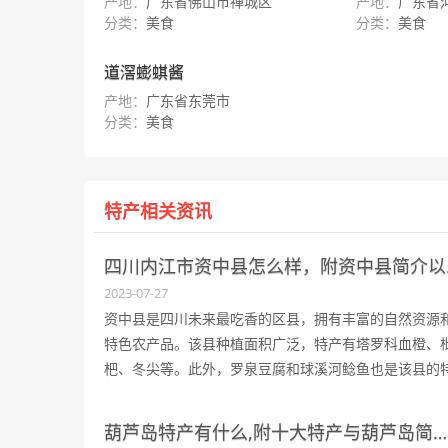
产地：
广东省佛山市禅城区
产地：
广东省
分类：
美食
分类：
美食
道滘蟛蜞酱
产地：
广东省东莞市
分类：
美食
特产相关资讯
四川内江
2023-07-27
资中县是四川未来最吃香的区县，拥有丰富的自然资源
特色农产品。该县种植面积广泛，特产有塔罗科血橙、
杷、冬尖等。此外，罗泉豆腐和球溪河鲶鱼也是该县的
色美食。兔子面是资中县最有名气的面条，以农家兔子
为原材料制作而成。
葫芦岛特产有什么,附十大特产与葫芦岛简介以及出行方式