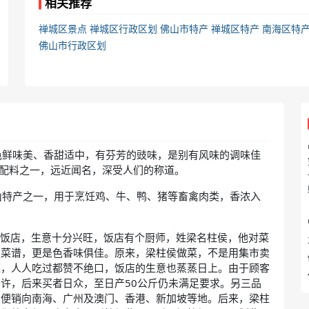
相关推荐
禅城区景点
禅城区行政区划
佛山市特产
禅城区特产
南海区特
佛山市行政区划
色鲜味美、香甜适中，有芬芳的豉味，是别有风味的调味佳
品配料之一，远近闻名，深受人们的称道。
山特产之一，用于烹饪鸡、牛、鸭、猪等畜禽肉类，香浓入
楼饭店，生意十分兴旺，饭店有个厨师，姓梁名柱侯，他对菜
类菜谱，更是色香味俱佳。原来，梁柱侯做菜，不是用集市卖
菜，人人吃过都赞不绝口，饭店的生意也蒸蒸日上。由于顾客
许，后来买者日众，至日产50公斤仍未满足要求。另三品
品便销向南海、广州及澳门、香港、新加坡等地。后来，梁柱