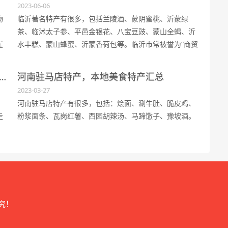
2023-06-06
物
临沂著名特产有很多，包括兰陵酒、蒙阴蜜桃、沂蒙绿
、
茶、临沭太子参、平邑金银花、八宝豆豉、蒙山全蝎、沂
崖
水丰糕、蒙山蜂蜜、沂蒙香荷包等。临沂市常被誉为“商贸
名城”和“物流之都”，不仅是商品粮基地，还是物流周转中
北
心和商贸批发中心之一。
斯特产有哪些，可以带走送人的特色美食产品
河南驻马店特产，本地美食特产汇总
2023-03-27
河南驻马店特产有很多，包括：烩面、涮牛肚、脆皮鸡、
走
粉浆面条、瓦岗红薯、西园胡辣汤、马蹄馓子、豫坡酒。
究！