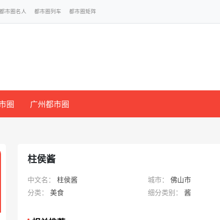
都市圈名人
都市圈列车
都市圈矩阵
市圈
广州都市圈
柱侯酱
中文名：
柱侯酱
城市：
佛山市
分类：
美食
细分类别：
酱