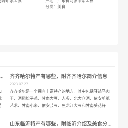
河源市紫金县
产地：
广东省河源市紫金县
分类：
美食
市资中县怎么样，附资中县简介以及地理环境，特产等信息
齐齐哈尔特产有哪些，附齐齐哈尔简介信息
2023-07-27
和
齐齐哈尔是一个拥有丰富特产的地方。其中包括驿站马肉
枇
干、酒焖松子鸡、甘南大豆、人参、北大仓酒、依安剪纸
特
艺术、甘南小米、依安芸豆、黑龙江大豆和甘南葵花籽
肉
等。齐齐哈尔地处中国东北地区，拥有温带大陆性季风气
候，地势北高南低，土壤丰富，水资源充沛。此外，齐齐
山东临沂特产有哪些，附临沂介绍及美食分享
哈尔还有丰富的名胜古迹，如大乘寺、卜奎清真寺等。