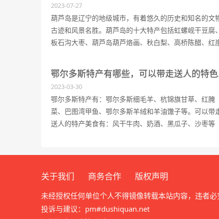
2023-07-27
葫芦岛是辽宁的地级城市，有着悠久的历史和知名的文
古迹和风景名胜。葫芦岛的十大特产包括虹螺岘干豆腐
板石沟大枣、葫芦岛葫芦烙画、秋白梨、高桥陈醋、红
子花生、黄土坎大杏、绥中草编、九门口酒和绥中猕猴
桃。葫芦岛位于辽宁葫芦岛市连山区马杖房火车站东偏
鄂尔多
4.4公里，锦州湾南部。
2023-03-30
鄂尔多斯特产有：鄂尔多斯细毛羊、杭锦旗甘草、红腌
菜、巴图湾甲鱼、鄂尔多斯羊绒和羊油馓子等。可以带
送人的特产美食有：风干牛肉、奶酒、黑瓜子、沙枣等
等。
关于我们
商务合作
版权声明
未经授权任何单位个人不得镜像转载本站内容，违者必
投诉与建议：pm#dushiquan.net