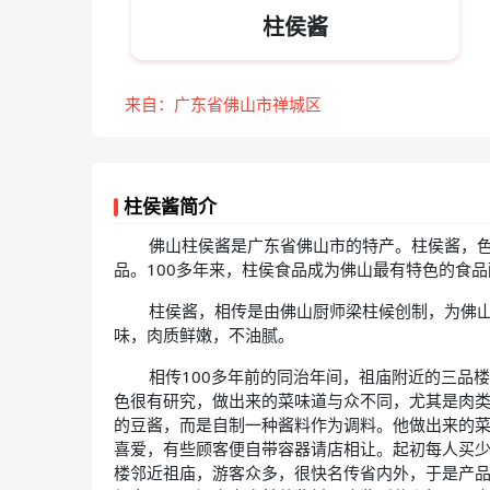
柱侯酱
来自：广东省佛山市禅城区
柱侯酱简介
佛山柱侯酱是广东省佛山市的特产。柱侯酱，
品。100多年来，柱侯食品成为佛山最有特色的食
柱侯酱，相传是由佛山厨师梁柱候创制，为佛
味，肉质鲜嫩，不油腻。
相传100多年前的同治年间，祖庙附近的三品
色很有研究，做出来的菜味道与众不同，尤其是肉
的豆酱，而是自制一种酱料作为调料。他做出来的
喜爱，有些顾客便自带容器请店相让。起初每人买少
楼邻近祖庙，游客众多，很快名传省内外，于是产