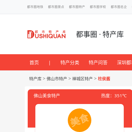
都市圈地铁
都市圈景点
都市圈特产
都市圈学校
都市圈名企
都事圈 · 特产库
首页
|
特产分类
特产问答
深圳都
>
>
>
特产库
佛山市特产
禅城区特产
柱侯酱
佛山美食特产
热度：351℃