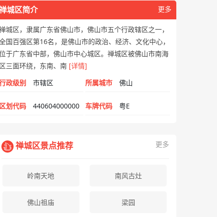
禅城区简介
更多
禅城区，隶属广东省佛山市，佛山市五个行政辖区之一，
全国百强区第16名，是佛山市的政治、经济、文化中心，
位于广东省中部，佛山市中心城区。禅城区被佛山市南海
区三面环绕，东南、南
[详情]
行政级别
市辖区
所属城市
佛山
区划代码
440604000000
车牌代码
粤E
更多
禅城区景点推荐
岭南天地
南风古灶
佛山祖庙
梁园