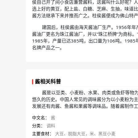
侯自己开了间小食店兼营酱料，这酱叫什么好呢？
选上好的黄豆，配上盐、白糖、芝麻、生抽，味道
酱方法继承下来并推而广之。柱侯酱便成为佛山特
建国后，柱侯酱由海天酱油厂生产。1956年年产
酱油厂更名为珠江酱油厂，并以“珠江桥牌”为商标。1
1985年，产量已达385吨，出口量为106吨。19
名牌产品之一。
酱相关科普
酱是以豆类、小麦粉、水果、肉类或鱼虾等物
悠久的历史。中国人常见的调味酱分为以小麦粉为
发展还有肉酱、鱼酱和果酱等调味品。随着酱制作工艺
中文名：
酱
分类：
调料
主要食材：
大豆、脱脂大豆，米、黑豆小麦