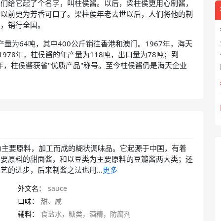
人们给它起了个名字，叫柱侯酱。以后，梁柱侯更用心制酱，
比以前更为芳香可口了。梁柱侯年老去世以后，人们将他的制
产，销行全国。
量为64吨，其中400公斤销往香港和澳门。1967年，海天
978年，柱侯酱的年产量为118吨，出口量为78吨；到
85年，柱侯酱获省"优质产品"称号。至今柱侯酱仍是海天企业
为主要原料，加工而成的糊状调味品。它起源于中国，有着
主要原料的甜面酱，和以豆类为主要原料的豆瓣酱两大类；还
的进步，后来制酱之法也用...
更多
外文名：
sauce
口味：
甜、咸
辅料：
食盐水，糖类，酒精，防腐剂