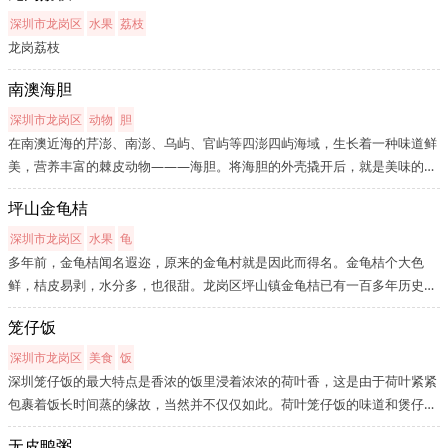
深圳市龙岗区
水果
荔枝
龙岗荔枝
南澳海胆
深圳市龙岗区
动物
胆
在南澳近海的芹澎、南澎、乌屿、官屿等四澎四屿海域，生长着一种味道鲜
美，营养丰富的棘皮动物———海胆。将海胆的外壳撬开后，就是美味的海
胆卵。每年清明、五月节前后村民便驾上汽艇前往上述海域潜水拣海
坪山金龟桔
胆。"无钱买鸡蛋，餐餐食海胆。"是在南澳流传甚广的俗话。海胆，对于城
市人...
深圳市龙岗区
水果
龟
多年前，金龟桔闻名遐迩，原来的金龟村就是因此而得名。金龟桔个大色
鲜，桔皮易剥，水分多，也很甜。龙岗区坪山镇金龟桔已有一百多年历史，
相传是湘、赣交界山地的客家人移植于此，桔大而鲜亮、皮易剥裂，肉清香
笼仔饭
可口，汁丰富且味道极甜，是解渴和助消化的佳品。金龟桔果实个大色
鲜，...
深圳市龙岗区
美食
饭
深圳笼仔饭的最大特点是香浓的饭里浸着浓浓的荷叶香，这是由于荷叶紧紧
包裹着饭长时间蒸的缘故，当然并不仅仅如此。荷叶笼仔饭的味道和煲仔饭
很相似,香喷喷的，味道浓厚，有香菇鸡、腊味、卤味、海鲜饭等品种供人们
无皮鸭粥