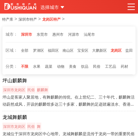
选择城市
>
>
>
特产库
深圳市特产
龙岗区特产
城市：
深圳市
东莞市
惠州市
河源市
汕尾市
区域：
全部
罗湖区
福田区
南山区
宝安区
大鹏新区
龙岗区
盐田区
分类：
不限
水果
蔬菜
动物
美食
饮品
民俗
工艺品
药材
坪山麒麟舞
深圳市龙岗区
民俗
麒麟舞
坪山是客家人聚居地，有舞麒麟的传统。在上世纪二、三十年代，麒麟舞活
动蔚然成风，开设的麒麟馆多达三十多家，麒麟舞的足迹踏遍淡水、香港、
东莞一代，可谓盛极一时。抗日战争爆发后，随着岁月的动荡，麒麟舞活动
龙城舞麒麟
逐渐销声匿迹。近年来，随着坪山社会的稳定，经济的发展，街道党工委...
深圳市龙岗区
民俗
舞
龙城位于深圳市龙岗区中心地带。龙城舞麒麟是流传于龙岗一带的重要民俗