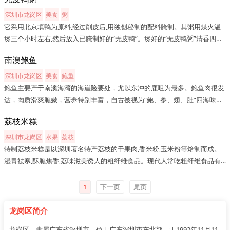
选择。煲仔饭有厚厚的锅巴，用勺子一挖一挖地感觉蛮有趣，而荷叶笼仔...
深圳市龙岗区
美食
粥
它采用北京填鸭为原料,经过削皮后,用独创秘制的配料腌制。其粥用煤火温
煲三个小时左右,然后放入已腌制好的“无皮鸭”。煲好的“无皮鸭粥”清香四溢,
沁人心脾。吃起来更是肥而不腻,温润可口,令人神清气爽,不忍释箸。周边地
南澳鲍鱼
区的光明农场、石岩、松岗、东莞及惠州等地的众多顾客无不以吃...
深圳市龙岗区
美食
鲍鱼
鲍鱼主要产于南澳海湾的海崖险要处，尤以东冲的鹿咀为最多。鲍鱼肉很发
达，肉质滑爽脆嫩，营养特别丰富，自古被视为“鲍、参、翅、肚”四海味珍
品之首。南澳镇是全国最大规模的陆地养鲍基地之一。鲍鱼肉质滑爽脆嫩，
荔枝米糕
营养特别丰富，自古被视珍品。素有"食海鲜，到南澳"美誉的南澳镇，...
深圳市龙岗区
水果
荔枝
特制荔枝米糕是以深圳著名特产荔枝的干果肉,香米粉,玉米粉等焙制而成。
湿胃祛寒,酥脆焦香,荔味滋美诱人的粗纤维食品。现代人常吃粗纤维食品有
益健康。特别对老人,学生,非体力劳动者和运动量少者尤为重要。特制荔枝
米糕客家人是用作结婚嫁娶,吉日节庆,回赠客人的珍贵礼品,像征节节高,...
1
下一页
尾页
龙岗区简介
龙岗区，隶属广东省深圳市，位于广东深圳市东北部，于1992年11月11