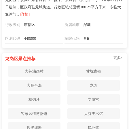
日建制，区政府驻龙城街道。行政区域总面积388.21平方千米，东临大
亚湾与...
[详情]
行政级别
市辖区
所属城市
深圳
区划代码
440300
车牌代码
粤B
更多>
龙岗区景点推荐
大芬油画村
甘坑古镇
大鹏半岛
龙园
桔钓沙
文博宫
客家风情博物馆
大芬美术馆
坝光海滩
鹅公髻