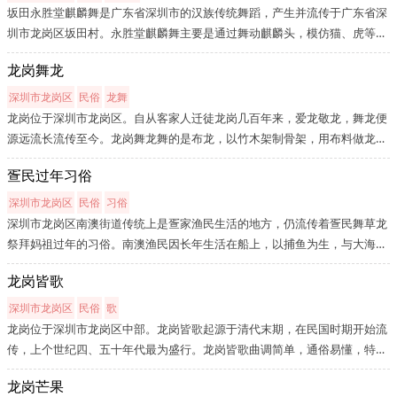
坂田永胜堂麒麟舞是广东省深圳市的汉族传统舞蹈，产生并流传于广东省深
圳市龙岗区坂田村。永胜堂麒麟舞主要是通过舞动麒麟头，模仿猫、虎等动
物摇头、摆尾、嬉戏、玩耍的动作和情景，并融合武术的一些基本步伐，以
龙岗舞龙
及伏、卧、弯、腾、跃、跳等动作来表演，以此为观众传递麒麟送福，传...
深圳市龙岗区
民俗
龙舞
龙岗位于深圳市龙岗区。自从客家人迁徒龙岗几百年来，爱龙敬龙，舞龙便
源远流长流传至今。龙岗舞龙舞的是布龙，以竹木架制骨架，用布料做龙
身、龙面。龙头由嘴部、前额、后脑、角、手柄（龙把）等部分组成，体积
疍民过年习俗
较大，造型复杂，颜色鲜艳，头角峥嵘，显出龙的威风。舞龙正式开始
前，...
深圳市龙岗区
民俗
习俗
深圳市龙岗区南澳街道传统上是疍家渔民生活的地方，仍流传着疍民舞草龙
祭拜妈祖过年的习俗。南澳渔民因长年生活在船上，以捕鱼为生，与大海为
伴，为求四季平安，每逢初一、十五便在船上架起香火祭拜妈祖。当地传
龙岗皆歌
说，妈祖曾托梦给南澳一位老人，正月初二晚上以舞龙的方式来压制龙飓
风...
深圳市龙岗区
民俗
歌
龙岗位于深圳市龙岗区中部。龙岗皆歌起源于清代末期，在民国时期开始流
传，上个世纪四、五十年代最为盛行。龙岗皆歌曲调简单，通俗易懂，特别
是别具一格的衬词，易于在群众中传唱，凡上了年纪的龙岗本地人，都会哼
龙岗芒果
唱几句龙岗皆歌。龙岗皆歌是用客家方言演唱的民间歌曲，它的曲调简朴...