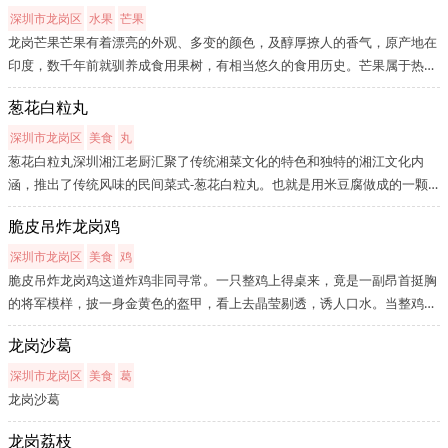
深圳市龙岗区
水果
芒果
龙岗芒果芒果有着漂亮的外观、多变的颜色，及醇厚撩人的香气，原产地在
印度，数千年前就驯养成食用果树，有相当悠久的食用历史。芒果属于热带
果树，但因具有耐寒的特性，因此在亚热带地区也相当常见。芒果果肉多
葱花白粒丸
汁，味道香甜，土芒果种子大、纤维多，外来种不带纤维。主要有爱文、
金...
深圳市龙岗区
美食
丸
葱花白粒丸深圳湘江老厨汇聚了传统湘菜文化的特色和独特的湘江文化内
涵，推出了传统风味的民间菜式-葱花白粒丸。也就是用米豆腐做成的一颗
一颗圆圆的东西,也克用来当早餐吃的,就像吃米粉一样。葱花白粒丸是深圳
脆皮吊炸龙岗鸡
湘江老厨的招牌菜之一，吃起来清香爽口且滑润味美、纯正。
深圳市龙岗区
美食
鸡
脆皮吊炸龙岗鸡这道炸鸡非同寻常。一只整鸡上得桌来，竟是一副昂首挺胸
的将军模样，披一身金黄色的盔甲，看上去晶莹剔透，诱人口水。当整鸡被
分割成麻将大小的块状之后，迫不及待吃一块，那原先看上去一绺儿一绺儿
龙岗沙葛
的鸡丝的纹路，轻嚼下却丝毫没有想象中的“木屑”之感，柔绵如锦缎，...
深圳市龙岗区
美食
葛
龙岗沙葛
龙岗荔枝