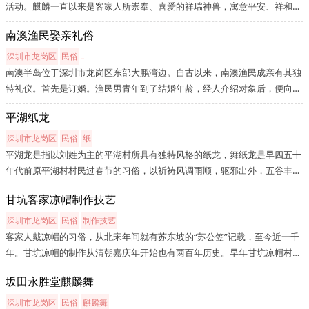
活动。麒麟一直以来是客家人所崇奉、喜爱的祥瑞神兽，寓意平安、祥和，
能够给人们带来吉祥和好运。龙城舞麒麟活动出现在民国时期末年。每逢新
南澳渔民娶亲礼俗
春佳节及其他喜庆的日子，人们都喜欢舞麒麟以示庆贺，祈求平安大吉，...
深圳市龙岗区
民俗
南澳半岛位于深圳市龙岗区东部大鹏湾边。自古以来，南澳渔民成亲有其独
特礼仪。首先是订婚。渔民男青年到了结婚年龄，经人介绍对象后，便向女
方送订金，拿到女方生辰八字后放在船上的神台，烧三炷香，三天内没有打
平湖纸龙
烂过碗碟，订婚就算成功。接着是筹办婚礼。先向女家过大礼，一般有猪...
深圳市龙岗区
民俗
纸
平湖龙是指以刘姓为主的平湖村所具有独特风格的纸龙，舞纸龙是早四五十
年代前原平湖村村民过春节的习俗，以祈祷风调雨顺，驱邪出外，五谷丰
收，国泰民安，其有着自己一套独特的表演舞技、乐器乐曲及传统习俗。相
甘坑客家凉帽制作技艺
传是刘氏祖先从中原南迁，辗转落户平湖，由其后人传承下来的传统文化
之...
深圳市龙岗区
民俗
制作技艺
客家人戴凉帽的习俗，从北宋年间就有苏东坡的“苏公笠”记载，至今近一千
年。甘坑凉帽的制作从清朝嘉庆年开始也有两百年历史。早年甘坑凉帽村始
祖张锦超学到从福建长汀府张太婆承传过来的凉帽手艺后，传给子子孙孙以
坂田永胜堂麒麟舞
织凉帽为生。甘坑，位于深圳市龙岗区布吉街道往北十公里的山区小山...
深圳市龙岗区
民俗
麒麟舞