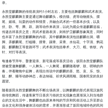
录。
永胜堂麒麟舞的传统表演约1小时左右，主要包括舞麒麟和武术表演。
永胜堂麒麟舞主要是通过舞动麒麟头，模仿猫、虎等动物摇头、摆
尾、嬉戏、玩耍的动作和情景，并融合武术的一些基本步伐，以及
伏、卧、弯、腾、跃、跳等动作来表演，以此为观众传递麒麟送福，
传递吉祥喜庆之意；而武术套路表演，则有护卫麒麟形象寓意，同时
也丰富了永胜堂麒麟舞的内容。其中麒麟舞表演包括麒麟出洞、嚼
脚、弄麒麟尾、打瞌睡、摆青、踢青、采青、水仙花、十字清、鹩花
园、麒麟翻王等套路环节；武术表演包括拳术、大刀、棍、铁钗、内
针、对打等表演。
每逢春节拜年、娶妻迎亲、新宅落成等喜庆活动，坂田永胜堂麒麟队
便被受邀舞麒麟。一人舞头，一人舞尾，麒麟随着锣、鼓、唢呐的伴
奏，伴着鞭炮中起舞，表现出传说中的麒麟的喜、怒、哀、乐、惊、
疑、醉、睡等动静神态，表达纳福、祈求风调雨顺、国泰民安的良好
愿望。
随着坂田永胜堂麒麟舞的不断出场表演，以舞麒麟的形式表现汉族民
俗传统舞蹈，传递客家节日喜庆习俗的文化现象也逐渐深入到当地群
众的文化生活中，舞麒麟也由原来单纯的节庆和民俗活动上升至群众
业余文化和强身健体活动的需求，并逐渐形成了坂田地域特色的民间