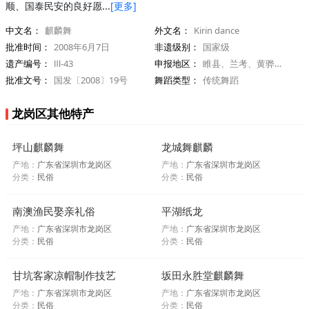
顺、国泰民安的良好愿...
[更多]
中文名：
麒麟舞
外文名：
Kirin dance
批准时间：
2008年6月7日
非遗级别：
国家级
遗产编号：
Ⅲ-43
申报地区：
睢县、兰考、黄骅、海丰、深圳等
批准文号：
国发〔2008〕19号
舞蹈类型：
传统舞蹈
龙岗区其他特产
坪山麒麟舞
龙城舞麒麟
产地：
广东省深圳市龙岗区
产地：
广东省深圳市龙岗区
分类：
民俗
分类：
民俗
南澳渔民娶亲礼俗
平湖纸龙
产地：
广东省深圳市龙岗区
产地：
广东省深圳市龙岗区
分类：
民俗
分类：
民俗
甘坑客家凉帽制作技艺
坂田永胜堂麒麟舞
产地：
广东省深圳市龙岗区
产地：
广东省深圳市龙岗区
分类：
民俗
分类：
民俗