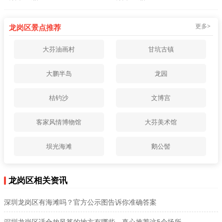
更多>
龙岗区景点推荐
大芬油画村
甘坑古镇
大鹏半岛
龙园
桔钓沙
文博宫
客家风情博物馆
大芬美术馆
坝光海滩
鹅公髻
龙岗区相关资讯
深圳龙岗区有海滩吗？官方公示图告诉你准确答案
深圳龙岗区适合放风筝的地方有哪些，真心推荐这5个场所