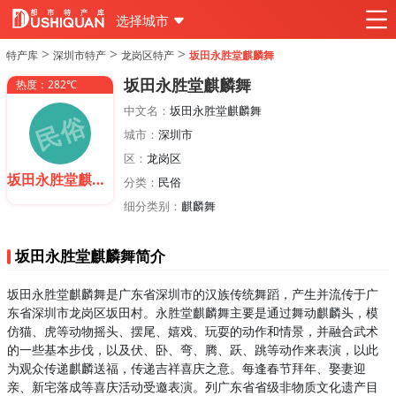
选择城市
>
>
>
特产库
深圳市特产
龙岗区特产
坂田永胜堂麒麟舞
坂田永胜堂麒麟舞
热度：282℃
中文名：
坂田永胜堂麒麟舞
城市：
深圳市
区：
龙岗区
坂田永胜堂麒麟舞
分类：
民俗
细分类别：
麒麟舞
坂田永胜堂麒麟舞简介
坂田永胜堂麒麟舞是广东省深圳市的汉族传统舞蹈，产生并流传于广
东省深圳市龙岗区坂田村。永胜堂麒麟舞主要是通过舞动麒麟头，模
仿猫、虎等动物摇头、摆尾、嬉戏、玩耍的动作和情景，并融合武术
的一些基本步伐，以及伏、卧、弯、腾、跃、跳等动作来表演，以此
为观众传递麒麟送福，传递吉祥喜庆之意。每逢春节拜年、娶妻迎
亲、新宅落成等喜庆活动受邀表演。列广东省省级非物质文化遗产目