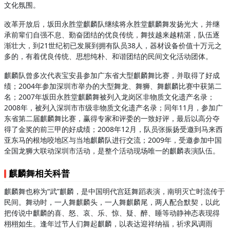
文化氛围。
改革开放后，坂田永胜堂麒麟队继续将永胜堂麒麟舞发扬光大，并继
承前辈们自强不息、勤奋团结的优良传统，舞技越来越精湛，队伍逐
渐壮大，到21世纪初已发展到拥有队员38人，器材设备价值十万元之
多的，有着优良传统、思想纯朴、和谐团结的民间文化活动团体。
麒麟队曾多次代表宝安县参加广东省大型麒麟舞比赛，并取得了好成
绩；2004年参加深圳市举办的大型舞龙、舞狮、舞麒麟比赛中获第二
名；2007年坂田永胜堂麒麟舞被列入龙岗区非物质文化遗产名录；
2008年，被列入深圳市市级非物质文化遗产名录；同年11月，参加广
东省第二届麒麟舞比赛，赢得专家和评委的一致好评，最后以高分夺
得了金奖的前三甲的好成绩；2008年12月，队员张振扬受邀到马来西
亚东马的根地咬地区与当地麒麟队进行交流；2009年，受邀参加中国
全国龙狮大联动深圳市活动，是整个活动现场唯一的麒麟表演队伍。
麒麟舞相关科普
麒麟舞也称为“武”麒麟，是中国明代宫廷舞蹈表演，南明灭亡时流传于
民间。舞动时，一人舞麒麟头，一人舞麒麟尾，两人配合默契，以此
把传说中麒麟的喜、怒、哀、乐、惊、疑、醉、睡等动静神态表现得
栩栩如生。逢年过节人们舞起麒麟，以表达迎祥纳福，祈求风调雨