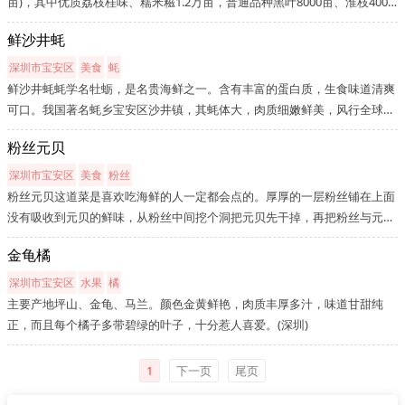
亩)，其中优质荔枝桂味、糯米糍1.2万亩，普通品种黑叶8000亩、淮枝4000
亩、其它1000亩。由于公明土地肥沃、光热充足，雨量充沛，荔枝品质极
鲜沙井蚝
佳，其含糖量达20%以上，在国内，港、澳及国外，公明荔枝已受到人们的
青睐。
深圳市宝安区
美食
蚝
鲜沙井蚝蚝学名牡蛎，是名贵海鲜之一。含有丰富的蛋白质，生食味道清爽
可口。我国著名蚝乡宝安区沙井镇，其蚝体大，肉质细嫩鲜美，风行全球华
人，成为现代人时尚的追求。蚝产于宝安沙井、福水、西乡及深圳其他区等
粉丝元贝
地。但以宝安沙井蚝最出名。沙井蚝生食肉鲜美，也可烹食。以其色泽乳...
深圳市宝安区
美食
粉丝
粉丝元贝这道菜是喜欢吃海鲜的人一定都会点的。厚厚的一层粉丝铺在上面
没有吸收到元贝的鲜味，从粉丝中间挖个洞把元贝先干掉，再把粉丝与元贝
的汁液和蒜等配料伴着来吃，既好味又不浪费。一般做法都会用蒜茸，芫
金龟橘
茜，葱沫，少许白酒，熟油，盐调好料，泡好的龙口细粉丝放在开边的元
贝...
深圳市宝安区
水果
橘
主要产地坪山、金龟、马兰。颜色金黄鲜艳，肉质丰厚多汁，味道甘甜纯
正，而且每个橘子多带碧绿的叶子，十分惹人喜爱。(深圳)
1
下一页
尾页