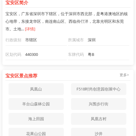
宝安区简介
宝安区，广东省深圳市下辖区，位于深圳市西北部，是粤港澳地区的核
心地带，东接龙华区，南连南山区、西临伶仃洋，北靠光明区和东莞
市。土地...
[详情]
行政级别
市辖区
所属城市
深圳
区划代码
440300
车牌代码
粤B
更多>
宝安区景点推荐
凤凰山
F518时尚创意园创展中心
羊台山森林公园
兴围步行街
海上田园
凤凰古村
花果山公园
沙井