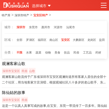
选择城市
>
>
>
特产库
深圳市特产
宝安区特产
城市：
深圳市
东莞市
惠州市
河源市
汕尾市
区域：
全部
罗湖区
福田区
南山区
宝安区
大鹏新区
龙岗区
盐田区
分类：
不限
水果
蔬菜
动物
美食
饮品
民俗
工艺品
药材
观澜客家山歌
深圳市宝安区
民俗
山歌
观澜客家山歌流传于广东省深圳市宝安区观澜街道所有客家人居住的全部十
二个社区，用当地客家方言演唱，根据观城社区八十多岁的老山歌手、东纵
老战士黄潜回忆前辈人黄四发及期上辈演唱山歌的历史，观澜客家山歌至少
陈仙姑的故事
有一百五十多年的历史。其基本格式为四句七言体和五句七言体。其中四...
深圳市宝安区
民俗
这是一个以真人真事写成的故事,在宝安、东莞一带流传了一百多年。陈仙姑