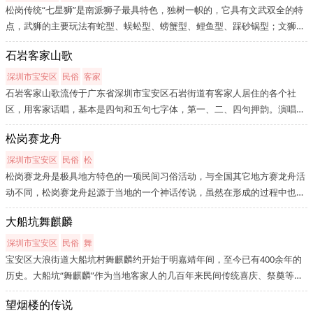
松岗传统“七星狮”是南派狮子最具特色，独树一帜的，它具有文武双全的特
点，武狮的主要玩法有蛇型、蜈蚣型、螃蟹型、鲤鱼型、踩砂锅型；文狮的
玩法有写书法型。这些玩法具有沿海岭南鲜活的特色，在去年6月参加深圳
石岩客家山歌
市非物质文化遗产日表演中给人深刻的印象。目前的代表人物是文琰森，...
深圳市宝安区
民俗
客家
石岩客家山歌流传于广东省深圳市宝安区石岩街道有客家人居住的各个社
区，用客家话唱，基本是四句和五句七字体，第一、二、四句押韵。演唱形
式多种多样，可以个人自唱也可以两人一唱一和，其中擂台斗歌是客家山歌
松岗赛龙舟
最精彩、最激烈、最吸引人的一种演唱形式。石岩客家山歌和所有客家地
区...
深圳市宝安区
民俗
松
松岗赛龙舟是极具地方特色的一项民间习俗活动，与全国其它地方赛龙舟活
动不同，松岗赛龙舟起源于当地的一个神话传说，虽然在形成的过程中也受
到端午节纪念屈原的影响，但它的发展兴盛却与本地文氏家族纪念民族英雄
大船坑舞麒麟
文天祥有着密切的关系。文氏家族为松岗赛龙舟活动赋予了独特的后辈祭...
深圳市宝安区
民俗
舞
宝安区大浪街道大船坑村舞麒麟约开始于明嘉靖年间，至今已有400余年的
历史。大船坑“舞麒麟”作为当地客家人的几百年来民间传统喜庆、祭奠等活
动，具有典型的民族性、民俗性和民间传承性，也有广泛的社会影响；该项
望烟楼的传说
目较全面的、完整的继承了“麒麟舞”套路和表演技法，并一代代得以传...