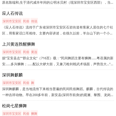
原名陈端和,生于清代咸丰年间的公明水贝村（现深圳市宝安区西部），当时
水贝村的大沘河（现茅洲河）河水泛滥，瘟疫盛行，当地群众处于水深火热
应人石传说
之中。陈端和年纪虽小，但看到当时惨况，立志要改变村民们长期受疾...
深圳市宝安区
民俗
传说
《应人石传说》流传于广东省深圳市宝安区石岩街道有客家人居住的七个社
区，用客家话口耳相传。主要内容讲述，在很久以前，羊台山下的一个小村
庄里住着一对勤劳、善良、相亲相爱的年轻夫妻，丈夫为了一家人的安宁生
上川黄连胜醒狮舞
活，-为贪婪的财主，冒险去常有毒蛇猛兽伤人的深山老林里寻找长生不老...
深圳市宝安区
民俗
黄连
据“宝安县志”“群众文化”（716页）载：“民间舞蹈主要有狮舞……粤语属的新
安……多兴狮舞；……配以大锣大鼓，又兼刀枪剑戟武术场面，声势浩大…”。
“上川黄连胜醒狮团”创始人黄连胜（原名黄胜华）1906年生于宝安区新安街
深圳舞麒麟
道上合村（见纪念照片），是个传奇式的爱国人士。少年学...
深圳市宝安区
民俗
舞
深圳舞麒麟，是当地流传下来相当普遍的民间民俗舞蹈。麒麟，古代传说的
一种吉祥动物。早在200多年前，新安县(深圳市前身)的观澜、黎围、龙岗等
客家地区，崇尚武术，风行舞麒麟。如果哪条客家围没有舞麒麟、不懂武术
松岗七星狮舞
的话，哪个村的青年就被看不起。每年除了固定春节期间在本村和前往深...
深圳市宝安区
民俗
狮舞