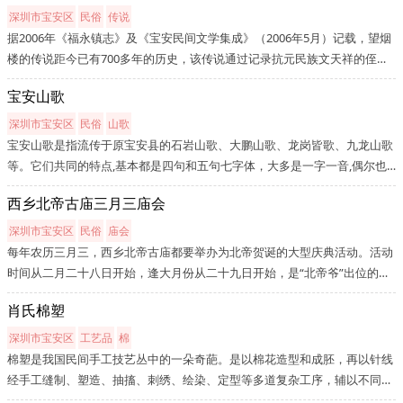
深圳市宝安区
民俗
传说
据2006年《福永镇志》及《宝安民间文学集成》（2006年5月）记载，望烟
楼的传说距今已有700多年的历史，该传说通过记录抗元民族文天祥的侄孙
文应麟，在福永大矛山脚下，开村立业，乐善好施，关心民众疾苦的义举，
宝安山歌
后人为纪念这位乐善好施、关心民众疾苦的义士，便在其曾经用来了解民
情...
深圳市宝安区
民俗
山歌
宝安山歌是指流传于原宝安县的石岩山歌、大鹏山歌、龙岗皆歌、九龙山歌
等。它们共同的特点,基本都是四句和五句七字体，大多是一字一音,偶尔也
有一字多音。旋律有的高亢明亮、有的婉转深情;演唱形式有独唱、对唱等。
西乡北帝古庙三月三庙会
主要传人有戴坚平(76岁)，叶永亮（86岁）池官华(66岁)、廖保(70岁)等。
深圳市宝安区
民俗
庙会
每年农历三月三，西乡北帝古庙都要举办为北帝贺诞的大型庆典活动。活动
时间从二月二十八日开始，逢大月份从二十九日开始，是“北帝爷”出位的日
子，请他巡游看戏保佑风调雨顺，天下太平，五谷丰登，到三月初二请他返
肖氏棉塑
位庙会连续九天，至三月六日方止。活动的项目：1、庙内外祭祀活动；...
深圳市宝安区
工艺品
棉
棉塑是我国民间手工技艺丛中的一朵奇葩。是以棉花造型和成胚，再以针线
经手工缝制、塑造、抽搐、刺绣、绘染、定型等多道复杂工序，辅以不同装
饰、服饰于一体集成的软雕塑，其表现形式多样，既能表现民俗风情，又能