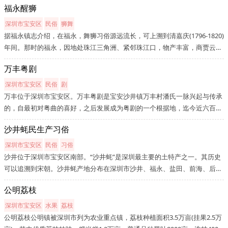
福永醒狮
集中反映时代主题。具有较高的艺术审美和观赏价值。棉塑工艺作品在国...
深圳市宝安区
民俗
狮舞
据福永镇志介绍，在福永，舞狮习俗源远流长，可上溯到清嘉庆(1796-1820)
年间。那时的福永，因地处珠江三角洲、紧邻珠江口，物产丰富，商贾云
集。一些渔民便以竹、木、布或纸扎成狮子，敲锣打鼓，翩翩起舞，庆祝丰
万丰粤剧
收和祈祷出海平安。于是舞狮活动逐渐作为一种喜庆和祈福的活动，开始
兴...
深圳市宝安区
民俗
剧
万丰位于深圳市宝安区。万丰粤剧是宝安沙井镇万丰村潘氏一脉兴起与传承
的，自最初对粤曲的喜好，之后发展成为粤剧的一个根据地，迄今近六百年
历史。一个村一个姓氏，能坚持这么多年的传承，是不多见的。自元代的潘
沙井蚝民生产习俗
氏四世祖潘礼敬开始，之后又有明代的潘楫、清代的潘耀扬、清末的潘有...
深圳市宝安区
民俗
习俗
沙井位于深圳市宝安区南部。“沙井蚝”是深圳最主要的土特产之一。其历史
可以追溯到宋朝。沙井蚝产地分布在深圳市沙井、福永、盐田、前海、后海
和香港流浮山一带。沙井蚝业从宋代开始插杆养蚝，距今一千多年，是世界
公明荔枝
上最早人工养蚝的地区。至明、清，沙井蚝业有较大发展。解放后，沙...
深圳市宝安区
水果
荔枝
公明荔枝公明镇被深圳市列为农业重点镇，荔枝种植面积3.5万亩(挂果2.5万