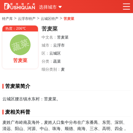
选择城市
>
>
>
特产库
云浮市特产
云城区特产
苦麦菜
苦麦菜
热度：206℃
中文名：
苦麦菜
城市：
云浮市
区：
云城区
苦麦菜
分类：
蔬菜
细分类别：
麦
苦麦菜简介
云城区腰古镇水东村：苦麦菜。
麦相关科普
麦姓广布岭南及海外，麦姓人口集中分布在广东番禺、东莞、深圳、
清远、阳山、河源、中山、珠海、顺德、南海、三水、高明、四会，