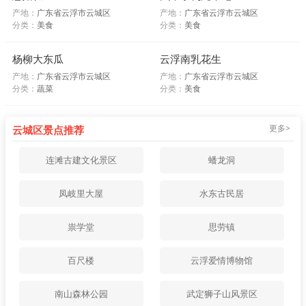
产地：
广东省云浮市云城区
产地：
广东省云浮市云城区
分类：
美食
分类：
美食
杨柳大东瓜
云浮南乳花生
产地：
广东省云浮市云城区
产地：
广东省云浮市云城区
分类：
蔬菜
分类：
美食
更多>
云城区景点推荐
连滩古建文化景区
蟠龙洞
凤岐里大屋
水东古民居
祟学堂
思劳镇
百尺楼
云浮爱情博物馆
南山森林公园
武定狮子山风景区