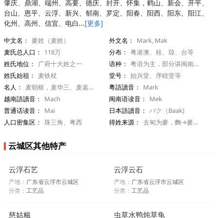
肇庆、鼎湖、端州、高要、德庆、封开、怀集，鹤山、新会、开平、
台山、恩平、云浮、新兴、郁南、罗定、阳春、阳西、阳东、阳江、
化州、高州、信宜、电白...
[更多]
中文名：
麥姓（麦姓）
外文名：
Mark, Mak
麦氏总人口：
118万
分布：
粤港澳、桂、琼、台等
姓氏地位：
广府十大姓之一
语种：
粤语为主，部分讲闽南话、客家话
姓氏始祖：
麦铁杖
堂号：
始兴堂、序睦堂等
名人：
麦朝枢，麦华三、麦嘉、麦当雄
粵語讀音：
Mark
越南語讀音：
Mach
闽南语读音：
Mek
普通话读音：
Mai
日本語讀音：
バク（Baak)
人口密集区：
珠三角、粤西
得姓来源：
去匊为麥，麴→麥（麹→麦
云城区其他特产
云浮石艺
云浮云石
产地：
广东省云浮市云城区
产地：
广东省云浮市云城区
分类：
工艺品
分类：
工艺品
慈姑糍
虫草水鸭炖草龟