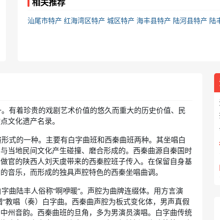
相关推荐
汕尾市特产
红海湾区特产
城区特产
海丰县特产
陆河县特产
陆
一。有着珍贵的戏剧艺术价值的悠久而重大的历史价值、民
物点文化遗产名录。
演形式的一种。主要有白字曲班和西秦曲班两种。其坐唱白
，与当地民间文化产生碰撞、磨合形成的。西秦曲源自秦国时
州做官的陕西人刘天虞带来的西秦腔班子传入。在保留自身基
中的音乐，而形成的独具声腔特色的西秦坐唱曲调。
字曲陆丰人俗称“啊咿暖”。声腔为曲牌连缀体。用方言演
谱”教唱（奏）白字曲。西秦曲声腔为板式变化体，男声真假
用中州音韵。西秦曲班的旦角，多为男演员演唱。白字曲传统