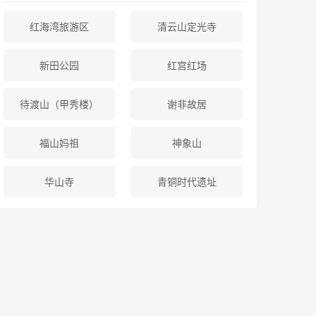
红海湾旅游区
清云山定光寺
新田公园
红宫红场
待渡山（甲秀楼）
谢非故居
福山妈祖
神象山
华山寺
青铜时代遗址