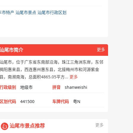
丰市特产
汕尾市景点
汕尾市行政区划
汕尾市简介
更多
汕尾市，位于广东省东南部沿海，珠江三角洲东岸，东邻
揭阳惠来县，西连惠州惠东县，北接梅州市和河源紫金
县，南濒南海，总面积4865.05平方...
更多
行政级别
地级市
拼音
shanweishi
区划代码
441500
车牌代码
粤N
更多
汕尾市景点推荐