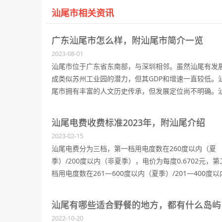
汕尾市相关资讯
广东汕尾市怎么样，附汕尾市简介一览
2023-08-01
汕尾市位于广东省东南部，与深圳相邻。虽然汕尾有发
成类似苏州工业园的潜力，但其GDP和增速一直较低。
尾市拥有丰富的人文历史传承，但发展定位尚不明确。
尾市是全国13块红色革命根据地之一，拥有独特的“海陆
文化”。汕尾市的地区生产总值为1322.02亿元，同比增
汕尾电费收费标准2023年，附汕尾介绍
1.5%。汕尾市辖1个市辖区、2个县，代管1个县级市，
2023-02-15
设2个管理区或功能区。
汕尾电费分为三档，第一档用电度数在260度以内（夏
季）/200度以内（非夏季），电价为每度0.6702元，第
档用电度数在261—600度以内（夏季）/201—400度以
（非夏季），电价为每度0.7202元，第三档用电度数在
601度以上（夏季）/401度以上（非夏季），电价为
汕尾有哪些适合野餐的地方，都有什么岛屿
0.9702元每度。
2022-10-20