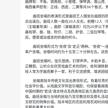
曲牌有：平板、锁南枝、小登楼、弹琴调、落山虎
唱西秦声腔有：正线、西皮、二黄等共36个板式，男
曲班坐唱的表演形式是曲班艺人围坐在曲厨四
念出道白。曲班人数一般在20人左右，前棚12人
（主唱兼导演），曲即（演唱演员）均为20岁以下
器有锣、鼓、钹、吹仔、二胡、护音、二弦拉琴等。
后，便是或站或坐的听曲的听众。
曲班坐唱形式为“坐夜”及“走正”两种。“坐夜”
串户坐唱。坐唱时间约为十五至二十分钟左右。这
曲班坐唱时，弦乐悠扬，钉锣声声。乡韵乡音
正鞭邪。让听众在欣赏戏曲艺术的同时，收到潜移默
轻人常为学曲而聚于一堂，利于交流感情、增进团
坐唱是陆丰传统文化突出表现形式。有着珍贵
社会学价值。从戏曲文学到音乐唱腔，均保留着闽
中国时期的“官话”语言特点及西南地区高亢激昂的
值。曲班坐唱与当地的民俗乃至宗教信仰及祭礼活
文研究的特殊价值。陆丰地区的农民利用农闲时间组
究都有着重大价值。