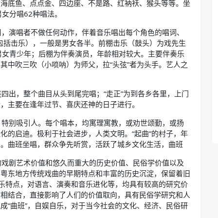
、海底鱼、点点金、四边座、不是路、红衲袄、猴头等等。坐
女分唱62种唱法。
周，演唱者不做任何动作，伴着音乐唱出每个角色的唱词、
（包括击乐），一般是男女各半。前棚击乐（鼓头）为戏先生
男女青少年；后棚为伴奏演员，年龄相对较大。主要伴奏乐
其中吹三吹（小唢呐）为师父，拉“头弦”者为头手。艺人之
一连四出，整个曲目从头到尾完唱；“走正”为到各乡各里，上门
些，主要在逢年过节、喜庆还神的日子进行。
，特别吸引人。每个唱本，均寓理寓教，或劝世颂勤，或扬
化的启迪。极利于社会进步，人类文明。“起曲”的村子，年
结。曲班坐唱，群众争先听赏，活跃了城乡文化生活，曲班
的戏剧艺术价值和悠久而重大的历史价值、民俗学价值以及
南粤东地方传统戏曲的早期特点和丰富的历史沉淀，保留着旧
音乐特点，对语言、演奏和音乐进化等，均具有较高的研究价
动相结合，直接影响了人们的价值取向，具有民俗学研究和人
成“曲班”，自娱自乐，对于当今社会的文化、经济、民俗研