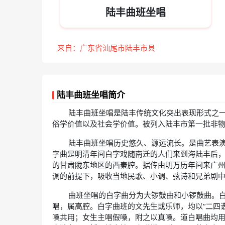
陆丰曲班坐唱
来自：广东省汕尾市陆丰市县
陆丰曲班坐唱简介
陆丰曲班坐唱是陆丰传统文化突出表现形式之
俗学价值以及社会学价值。被列入陆丰市第一批非
陆丰曲班坐唱历史悠久、源远流长。是曲艺表
字曲是明清年间白字戏随南迁的人们来到海陆丰后
的甘肃陇东地区的西秦腔。据传由明万历年间来广
调的前提下，吸收当地民歌、小调、弦诗和兄弟剧
曲班坐唱的白字曲分为大锣鼓曲和小锣鼓曲。白
唱，属高腔。白字曲班的文先生或乐师，均以“二四
嗓共用；女生主唱假嗓，附之以真嗓。道白唱曲均