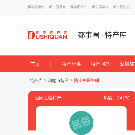
都市圈地铁
都市圈景点
都市圈特产
都市圈学校
都市圈名企
都事圈 · 特产库
首页
|
特产分类
特产问答
深圳都
>
>
特产库
汕尾市特产
陆丰曲班坐唱
汕尾民俗特产
热度：241℃