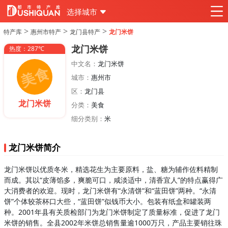
选择城市
>
>
>
特产库
惠州市特产
龙门县特产
龙门米饼
龙门米饼
热度：287℃
中文名：
龙门米饼
城市：
惠州市
区：
龙门县
龙门米饼
分类：
美食
细分类别：
米
龙门米饼简介
龙门米饼以优质冬米，精选花生为主要原料，盐、糖为辅作佐料精制
而成。其以“皮薄馅多，爽脆可口，咸淡适中，清香宜人”的特点赢得广
大消费者的欢迎。现时，龙门米饼有“永清饼”和“蓝田饼”两种。“永清
饼”个体较茶杯口大些，“蓝田饼”似钱币大小。包装有纸盒和罐装两
种。2001年县有关质检部门为龙门米饼制定了质量标准，促进了龙门
米饼的销售。全县2002年米饼总销售量逾1000万只，产品主要销往珠