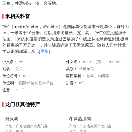
三角，并远销港、澳、台等地。
米相关科普
“米”（metre/meter，法mètre）是国际单位制基本长度单位，符号为
m，一米等于10分米。可以用来衡量长、宽、高。 “米”的定义起源于
法国。1米的长度最初定义为通过巴黎的子午线上从地球赤道到北极点
的距离的千万分之一，并与随后确定了国际米原器。随着人们对计量
学认识的加深，米...
[更多]
中文名：
米
外文名：
metre（英）；meter（美）；mètre（法）
别名：
公尺
类别：
长度单位
单位符号：
m
应用学科：
数学、物理学
单位制：
国际单位制基本单位
拼音：
mǐ
注音：
ㄇㄧˇ
龙门县其他特产
舞火狗
冬笋蒸腊肉
产地：
广东省惠州市龙门县
产地：
广东省惠州市龙门县
分类：
民俗
分类：
美食