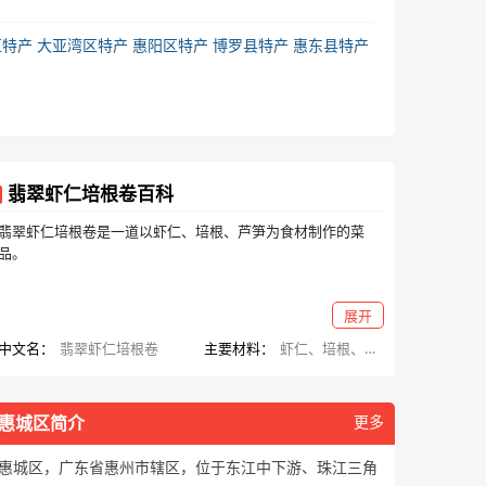
区特产
大亚湾区特产
惠阳区特产
博罗县特产
惠东县特产
翡翠虾仁培根卷百科
翡翠虾仁培根卷是一道以虾仁、培根、芦笋为食材制作的菜
品。
展开
中文名：
翡翠虾仁培根卷
主要材料：
虾仁、培根、芦笋
惠城区简介
更多
惠城区，广东省惠州市辖区，位于东江中下游、珠江三角