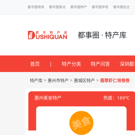
都市圈地铁
都市圈景点
都市圈特产
都市圈学校
都市圈名企
都事圈 · 特产库
首页
|
特产分类
特产问答
深圳都
>
>
>
特产库
惠州市特产
惠城区特产
翡翠虾仁培根卷
惠州美食特产
热度：189℃