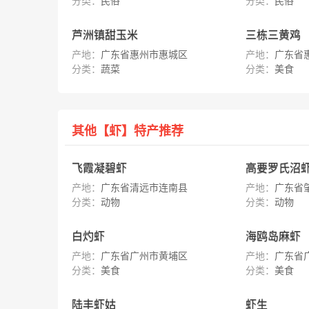
分类：
民俗
分类：
民俗
芦洲镇甜玉米
三栋三黄鸡
产地：
广东省惠州市惠城区
产地：
广东省
分类：
蔬菜
分类：
美食
其他【虾】特产推荐
飞霞凝碧虾
高要罗氏沼
产地：
广东省清远市连南县
产地：
广东省
分类：
动物
分类：
动物
白灼虾
海鸥岛麻虾
产地：
广东省广州市黄埔区
产地：
广东省
分类：
美食
分类：
美食
陆丰虾姑
虾生