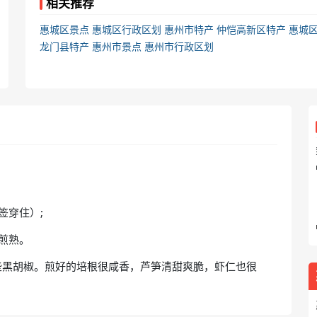
相关推荐
惠城区景点
惠城区行政区划
惠州市特产
仲恺高新区特产
惠城
龙门县特产
惠州市景点
惠州市行政区划
签穿住）;
煎熟。
些黑胡椒。煎好的培根很咸香，芦笋清甜爽脆，虾仁也很