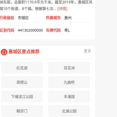
洲东部，总面积1170.6平方千米。截至2019年，惠城区共
辖10个街道、8个镇。根据第七次...
[详情]
行政级别
市辖区
所属城市
惠州
区划代码
441302000000
车牌代码
粤L
更多
惠城区景点推荐
红花湖
百花洲
高榜山
九曲桥
下埔滨江公园
丰渚园
朝京门
北湖公园