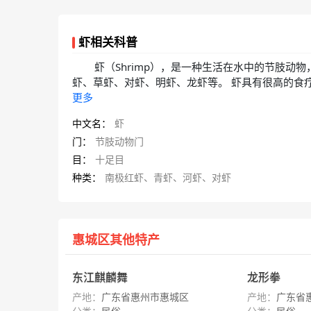
虾相关科普
虾（Shrimp），是一种生活在水中的节肢
虾、草虾、对虾、明虾、龙虾等。 虾具有很高的食
更多
中文名：
虾
门：
节肢动物门
目：
十足目
种类：
南极红虾、青虾、河虾、对虾
惠城区其他特产
东江麒麟舞
龙形拳
产地：
广东省惠州市惠城区
产地：
广东省