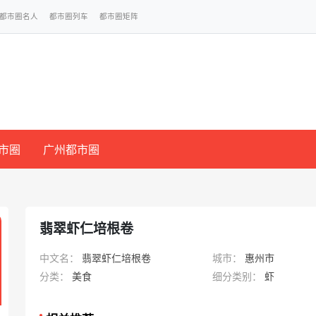
都市圈名人
都市圈列车
都市圈矩阵
市圈
广州都市圈
翡翠虾仁培根卷
中文名：
翡翠虾仁培根卷
城市：
惠州市
分类：
美食
细分类别：
虾