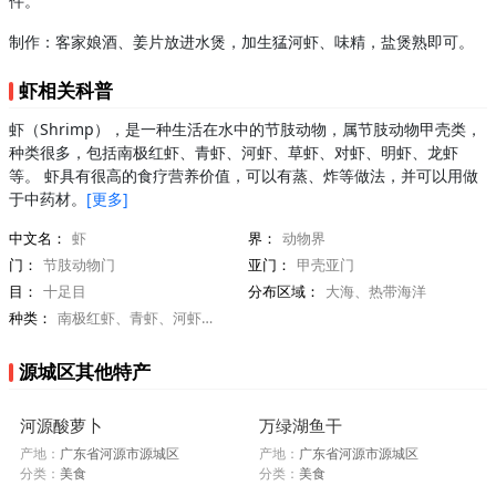
件。
制作：客家娘酒、姜片放进水煲，加生猛河虾、味精，盐煲熟即可。
虾相关科普
虾（Shrimp），是一种生活在水中的节肢动物，属节肢动物甲壳类，
种类很多，包括南极红虾、青虾、河虾、草虾、对虾、明虾、龙虾
等。 虾具有很高的食疗营养价值，可以有蒸、炸等做法，并可以用做
于中药材。
[更多]
中文名：
虾
界：
动物界
门：
节肢动物门
亚门：
甲壳亚门
目：
十足目
分布区域：
大海、热带海洋
种类：
南极红虾、青虾、河虾、对虾
源城区其他特产
河源酸萝卜
万绿湖鱼干
产地：
广东省河源市源城区
产地：
广东省河源市源城区
分类：
美食
分类：
美食