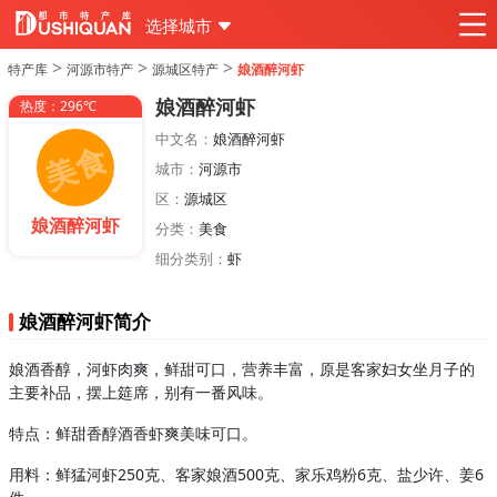
选择城市
>
>
>
特产库
河源市特产
源城区特产
娘酒醉河虾
娘酒醉河虾
热度：296℃
中文名：
娘酒醉河虾
城市：
河源市
区：
源城区
娘酒醉河虾
分类：
美食
细分类别：
虾
娘酒醉河虾简介
娘酒香醇，河虾肉爽，鲜甜可口，营养丰富，原是客家妇女坐月子的
主要补品，摆上筵席，别有一番风味。
特点：鲜甜香醇酒香虾爽美味可口。
用料：鲜猛河虾250克、客家娘酒500克、家乐鸡粉6克、盐少许、姜6