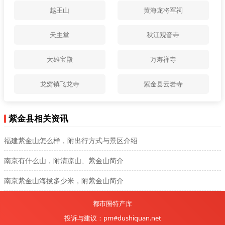
越王山
黄海龙将军祠
天主堂
秋江观音寺
大雄宝殿
万寿禅寺
龙窝镇飞龙寺
紫金县云岩寺
紫金县相关资讯
福建紫金山怎么样，附出行方式与景区介绍
南京有什么山，附清凉山、紫金山简介
南京紫金山海拔多少米，附紫金山简介
都市圈特产库
投诉与建议：pm#dushiquan.net