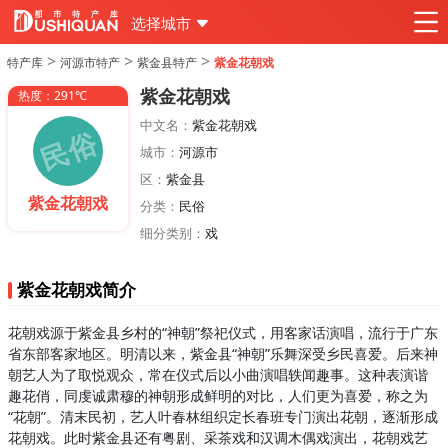
选择城市
>
>
>
特产库
河源市特产
紫金县特产
紫金花朝戏
紫金花朝戏
热度：291℃
中文名：
紫金花朝戏
城市：
河源市
区：
紫金县
紫金花朝戏
分类：
民俗
细分类别：
戏
紫金花朝戏简介
花朝戏源于紫金县乡村的“神朝”祭祀仪式，用客家话演唱，流行于广东
省东部客家地区。明清以来，紫金县“神朝”乐舞深受乡民喜爱。后来神
朝艺人为了取悦观众，常在仪式后以小曲演唱轶闻趣事。这种表演谐
趣花俏，同虔诚肃穆的神朝形成鲜明的对比，人们更为喜爱，称之为
“花朝”。清末民初，艺人叶春林组织定长春班专门演出花朝，逐渐形成
花朝戏。此时紫金县还有粤剧、采茶戏和汉调木偶戏演出，花朝戏艺