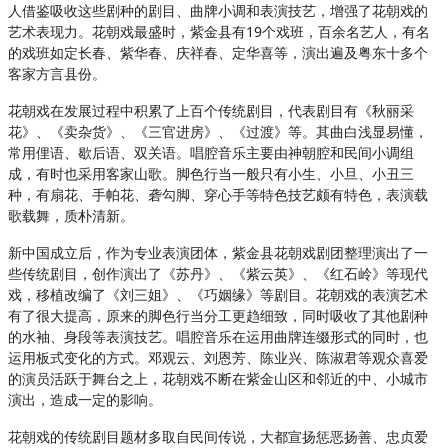
人借鉴吸收这些剧种的剧目、曲牌小调和表演技艺，增强了花朝戏的
艺术表现力。花朝戏最盛时，紫金县有19个戏班，百余名艺人，有名
的戏班如定长春、紫华春、庆祥春、定华喜等，演出遍及粤东十多个
客家方言县份。
花朝戏在发展过程中积累了上百个传统剧目，代表剧目有《秋丽采
花》、《卖杂货》、《三官进房》、《过渡》等。其曲白浅显易懂，
常用俚语、歇后语、双关语。唱腔音乐主要由神朝腔和民间小调组
成，有时也采用客家山歌。脚色行当一般只有小生、小旦、小丑三
种，有扇花、手帕花、砻勾脚、穿心手等特色技艺颇有特色，表演载
歌载舞，质朴清新。
新中国成立后，作为专业表演团体，紫金县花朝戏剧团整理演出了一
些传统剧目，创作演出了《苏丹》、《紫云英》、《红石岭》等现代
戏，移植改编了《刘三姐》、《巧姻缘》等剧目。花朝戏的表演艺术
有了很大提高，原来的脚色行当分工更趋细致，同时吸收了其他剧种
的水袖、身段等表演技艺。唱腔音乐在运用曲牌连缀形式的同时，也
运用板式变化的方式。邓观云、刘恩芳、陈业兴、陈淑君等观众喜爱
的演员活跃于舞台之上，花朝戏不断在紫金山区和邻近的中、小城市
演出，造成一定的影响。
花朝戏的传统剧目题材多取自民间传说，大都宣扬惩恶扬善、忠贞爱