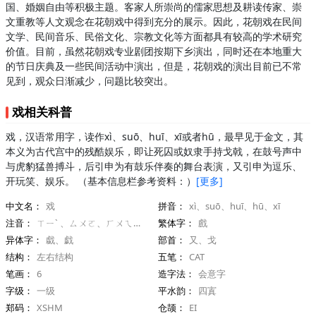
国、婚姻自由等积极主题。客家人所崇尚的儒家思想及耕读传家、崇
文重教等人文观念在花朝戏中得到充分的展示。因此，花朝戏在民间
文学、民间音乐、民俗文化、宗教文化等方面都具有较高的学术研究
价值。目前，虽然花朝戏专业剧团按期下乡演出，同时还在本地重大
的节日庆典及一些民间活动中演出，但是，花朝戏的演出目前已不常
见到，观众日渐减少，问题比较突出。
戏相关科普
戏，汉语常用字，读作xì、suō、huī、xī或者hū，最早见于金文，其
本义为古代宫中的残酷娱乐，即让死囚或奴隶手持戈戟，在鼓号声中
与虎豹猛兽搏斗，后引申为有鼓乐伴奏的舞台表演，又引申为逗乐、
开玩笑、娱乐。 （基本信息栏参考资料：）
[更多]
中文名：
戏
拼音：
xì、suō、huī、hū、xī
注音：
ㄒㄧˋ 、ㄙㄨㄛ、ㄏㄨㄟ等
繁体字：
戲
异体字：
戱、戯
部首：
又、戈
结构：
左右结构
五笔：
CAT
笔画：
6
造字法：
会意字
字级：
一级
平水韵：
四寘
郑码：
XSHM
仓颉：
EI