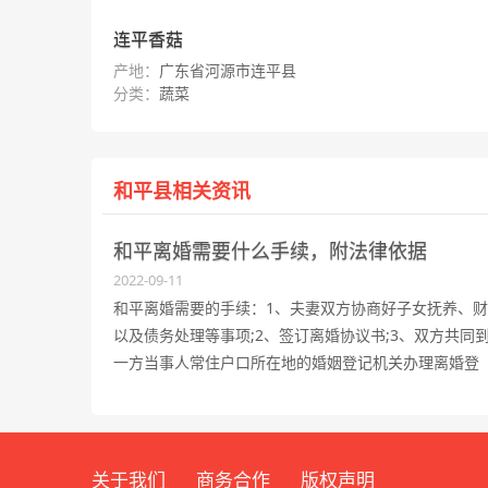
连平香菇
产地：
广东省河源市连平县
分类：
蔬菜
和平县相关资讯
和平离婚需要什么手续，附法律依据
2022-09-11
和平离婚需要的手续：1、夫妻双方协商好子女抚养、
以及债务处理等事项;2、签订离婚协议书;3、双方共同
一方当事人常住户口所在地的婚姻登记机关办理离婚登
记;4、经过三十天冷静期，双方亲自到婚姻登记机关申
发给离婚证。
关于我们
商务合作
版权声明