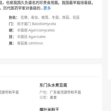
界第二大菇，也是我国久负盛名的珍贵食用菌。我国最早栽培香菇，
历代医药学家对香菇的...
更多
别名：
花蕈、香信、椎茸、冬菰、厚菇、花菇
门：
担子菌门 Basidiomycota
纲：
伞菌纲 Agaricomycetes
目：
伞菌目 Agaricales
属：
香菇属 Lentinus
东门头水煮豆腐
河源市和平县
产地：
广东省河源市和平县
分类：
美食
魔叶米粉王