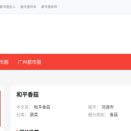
都市圈名人
都市圈列车
都市圈矩阵
市圈
广州都市圈
和平香菇
中文名：
和平香菇
城市：
河源市
分类：
蔬菜
细分类别：
香菇