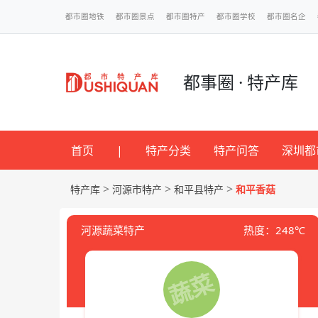
都市圈地铁
都市圈景点
都市圈特产
都市圈学校
都市圈名企
都事圈 · 特产库
首页
|
特产分类
特产问答
深圳都
>
>
>
特产库
河源市特产
和平县特产
和平香菇
河源蔬菜特产
热度：248℃