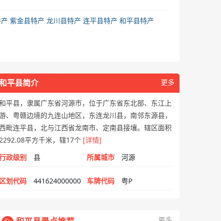
特产
紫金县特产
龙川县特产
连平县特产
和平县特产
和平县简介
更多
和平县，隶属广东省河源市，位于广东省东北部、东江上
游、粤赣边境的九连山地区，东连龙川县，南邻东源县，
西毗连平县，北与江西省龙南市、定南县接壤。辖区面积
2292.08平方千米，辖17个
[详情]
行政级别
县
所属城市
河源
区划代码
441624000000
车牌代码
粤P
更多