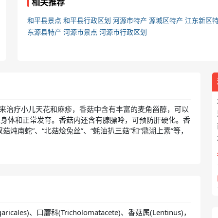
相关推荐
和平县景点
和平县行政区划
河源市特产
源城区特产
江东新区
东源县特产
河源市景点
河源市行政区划
可来治疗小儿天花和麻疹，香菇中含有丰富的麦角甾醇，可以
进身体和正常发育。香菇内还含有腺膘呤，可预防肝硬化。香
炖南蛇”、“北菇烩兔丝”、“蚝油扒三菇”和“鼎湖上素”等，
cales)、口蘑科(Tricholomatacete)、香菇属(Lentinus)，