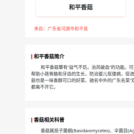
和平香菇
来自：广东省河源市和平县
和平香菇简介
和平香菇蕈有“益气不饥，治风破血”的功能。
帮助小孩骨胳和牙齿的生长，防治婴儿伛偻病，促
菇也是一味香醇可口的好菜，驰名中外的广东名菜“双菇
都离不开它。
香菇相关科普
香菇属担子菌纲(Basidaiomycetes)、伞菌目(Agari