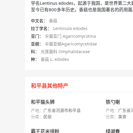
学名Lentinus edodes，起源于我国，是世
至今已有800多年历史。香菇也是我国著名的药用菌。
中文名：
香菇
拉丁学名：
Lentinula edodes
亚门：
伞菌亚门 Agaricomycotina
亚纲：
伞菌亚纲Agaricomycetidae
科：
光茸菌科 Omphalotaceae
种：
香菇 L. edodes
和平县其他特产
和平猫头狮
铁勺喇
产地：
广东省河源市和平县
产地：
广东省
分类：
民俗
分类：
美食
霸王花米排粉
绿湖春