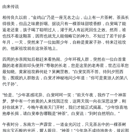
由来传说
相传良久以前，“金鸡山”乃是一座无名之山，山上有一片茶树。茶虽长
得很美，但品之味磨折咽。据说只有一棵茶味甜喷香醇，白叟喝了能
返老还童，孩子喝了聪明过人，灌于死人有起死回生之效。然而，谁
也找不着这颗茶，因而也就无人能领略它的神力。不知过了若干好多
年月，一天，突然来了一位如斯少年，自称是黄家子孙，特来迁祖坟
的。他家祖坟就在这块茶地上。
四周的乡亲闻知后都赶来看热闹。少年环视人群，突然在一位白首童
颜的老者面前叩头便拜:“尊敬的长老，您是这里的老寿星，世态沿革您
最知晓。黄家祖坟葬何处？舅阑罡教。”白叟笑而不答。待到夕照西
坠，围观的人群散去，白叟才神秘地问少年道："你可是黄游人的第八
代子孙"。
“恰是。”少年甚感诧异。白叟呵呵一笑：“前天午夜，我作了一个神茶
梦。梦中有一个姓黄的人来找我迁坟，这两天我一向在深思这梦，刚
好你就来了。今晚午夜南天门开时，我们才能正式揭墓。”少年惊喜地
抱拳长揖，请白叟奉告哪颗是“神茶”。白叟说：“到时自然明白。”
午夜时分，东南方一声霹雷，一道金光闪过，只见茶丛中的一棵茶树
放出宝石般的光环，耀人眼目。“神茶！”少年急不成待地奔去，拔起那