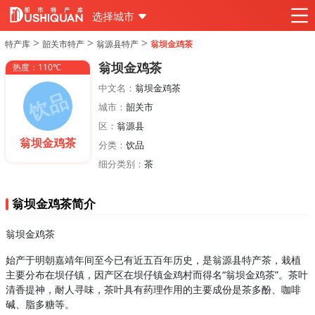
选择城市
>
>
>
特产库
韶关市特产
翁源县特产
翁坝金鸡茶
翁坝金鸡茶
热度：110℃
中文名：
翁坝金鸡茶
城市：
韶关市
区：
翁源县
翁坝金鸡茶
分类：
饮品
细分类别：
茶
翁坝金鸡茶简介
翁坝金鸡茶
始产于明朝嘉靖年间至今已有近五百年历史，是翁源县特产茶，栽植
主要分布在坝仔镇，因产区在坝仔镇金鸡村而得名“翁坝金鸡茶”。茶叶
清香提神，耐人寻味，茶叶具有药理作用的主要成份是茶多酚、咖啡
碱、脂多糖等。