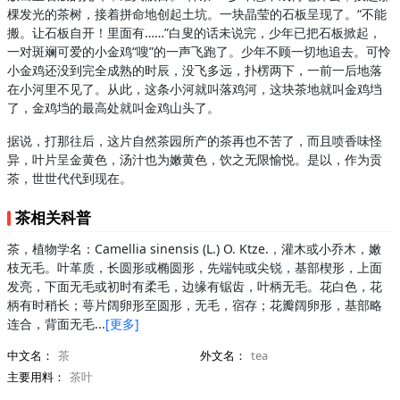
棵发光的茶树，接着拼命地创起土坑。一块晶莹的石板呈现了。“不能
搬。让石板自开！里面有……”白叟的话未说完，少年已把石板掀起，
一对斑斓可爱的小金鸡“嗖”的一声飞跑了。少年不顾一切地追去。可怜
小金鸡还没到完全成熟的时辰，没飞多远，扑楞两下，一前一后地落
在小河里不见了。从此，这条小河就叫落鸡河，这块茶地就叫金鸡垱
了，金鸡垱的最高处就叫金鸡山头了。
据说，打那往后，这片自然茶园所产的茶再也不苦了，而且喷香味怪
异，叶片呈金黄色，汤汁也为嫩黄色，饮之无限愉悦。是以，作为贡
茶，世世代代到现在。
茶相关科普
茶，植物学名：Camellia sinensis (L.) O. Ktze.，灌木或小乔木，嫩
枝无毛。叶革质，长圆形或椭圆形，先端钝或尖锐，基部楔形，上面
发亮，下面无毛或初时有柔毛，边缘有锯齿，叶柄无毛。花白色，花
柄有时稍长；萼片阔卵形至圆形，无毛，宿存；花瓣阔卵形，基部略
连合，背面无毛...
[更多]
中文名：
茶
外文名：
tea
主要用料：
茶叶