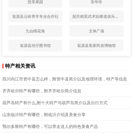
悠享果园
东华寺
翁源县云岭养羊专业合作社
韶关精英武术跆拳道俱乐部翁源分教区
九仙桃花海
文体广场
翁源县坝仔图书馆
翁源县客家民俗博物馆
特产相关资讯
四川内江市资中县怎么样，附资中县简介以及地理环境，特产等信息
齐齐哈尔特产有哪些，附齐齐哈尔简介信息
葫芦岛特产有什么,附十大特产与葫芦岛简介以及出行方式
山东临沂特产有哪些，附临沂介绍及美食分享
鄂尔多斯特产有哪些，可以带走送人的特色美食产品