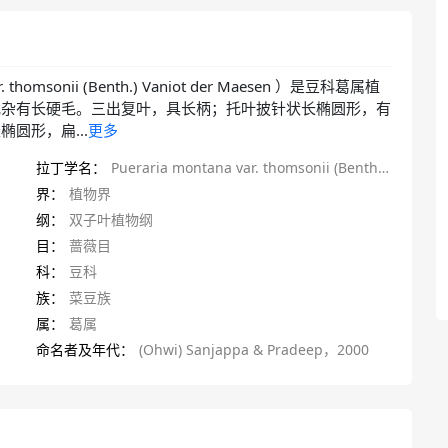
r. thomsonii (Benth.) Vaniot der Maesen ）是豆科葛属植
或杂有长硬毛。三出复叶，具长柄；托叶披针状长椭圆形，有
圆形，扁...
更多
拉丁学名：
Pueraria montana var. thomsonii (Bentham) M. R. Almeida
界：
植物界
纲：
双子叶植物纲
目：
蔷薇目
科：
豆科
族：
菜豆族
属：
葛属
命名者及年代：
(Ohwi) Sanjappa & Pradeep，2000