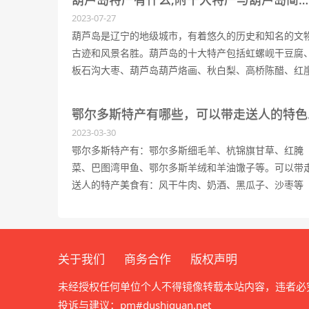
2023-07-27
葫芦岛是辽宁的地级城市，有着悠久的历史和知名的文
古迹和风景名胜。葫芦岛的十大特产包括虹螺岘干豆腐
板石沟大枣、葫芦岛葫芦烙画、秋白梨、高桥陈醋、红
子花生、黄土坎大杏、绥中草编、九门口酒和绥中猕猴
桃。葫芦岛位于辽宁葫芦岛市连山区马杖房火车站东偏
鄂尔多
4.4公里，锦州湾南部。
2023-03-30
鄂尔多斯特产有：鄂尔多斯细毛羊、杭锦旗甘草、红腌
菜、巴图湾甲鱼、鄂尔多斯羊绒和羊油馓子等。可以带
送人的特产美食有：风干牛肉、奶酒、黑瓜子、沙枣等
等。
关于我们
商务合作
版权声明
未经授权任何单位个人不得镜像转载本站内容，违者必
投诉与建议：pm#dushiquan.net