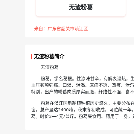
无渣粉葛
来自：广东省韶关市浈江区
无渣粉葛简介
无渣粉葛
粉葛，学名葛根。性凉味甘辛，有解表退热，
血压颈项强痛、口渴、消渴、麻疹不透、热疹、泄
特别，出产的粉葛肉质厚实而脆，纤维性不强，食
粉葛在浈江区新韶镇种植历史悠久，主要分布在
亩，总产量达2400吨，秋末冬初收成，可贮藏一
葛。时价3—4元/公斤。粉葛集食用、药用于一身