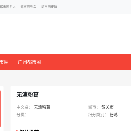
都市圈名人
都市圈列车
都市圈矩阵
市圈
广州都市圈
无渣粉葛
中文名：
无渣粉葛
城市：
韶关市
分类：
细分类别：
粉葛