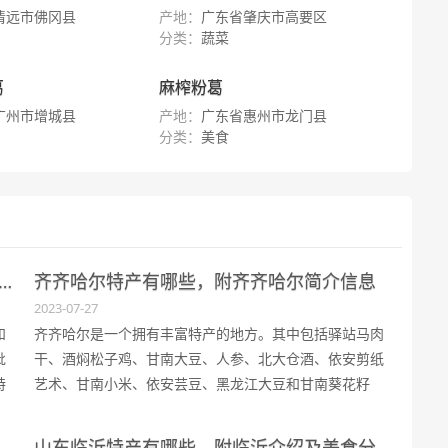
清远市佛冈县
产地：
广东省肇庆市高要区
分类：
蔬菜
葛
麻榨粉葛
广州市增城县
产地：
广东省惠州市龙门县
分类：
美食
市资中县怎么样，附资中县简介以及地理环境，特产等信息
齐齐哈尔特产有哪些，附齐齐哈尔简介信息
2023-07-27
和
齐齐哈尔是一个拥有丰富特产的地方。其中包括驿站马肉
枇
干、酒焖松子鸡、甘南大豆、人参、北大仓酒、依安剪纸
特
艺术、甘南小米、依安芸豆、黑龙江大豆和甘南葵花籽
肉
等。齐齐哈尔地处中国东北地区，拥有温带大陆性季风气
候，地势北高南低，土壤丰富，水资源充沛。此外，齐齐
山东临沂特产有哪些，附临沂介绍及美食分享