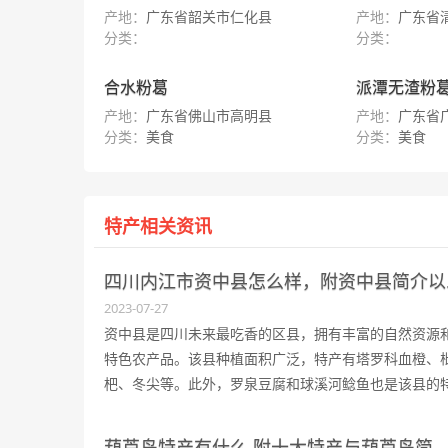
产地：
广东省韶关市仁化县
产地：
广东省
分类：
分类：
合水粉葛
派潭无渣粉
产地：
广东省佛山市高明县
产地：
广东省
分类：
美食
分类：
美食
特产相关资讯
四川内江
2023-07-27
资中县是四川未来最吃香的区县，拥有丰富的自然资源
特色农产品。该县种植面积广泛，特产有塔罗科血橙、
杷、冬尖等。此外，罗泉豆腐和球溪河鲶鱼也是该县的
色美食。兔子面是资中县最有名气的面条，以农家兔子
为原材料制作而成。
葫芦岛特产有什么,附十大特产与葫芦岛简介以及出行方式