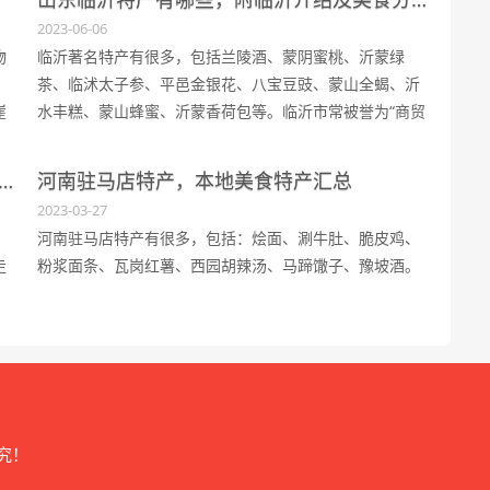
哈尔还有丰富的名胜古迹，如大乘寺、卜奎清真寺等。
2023-06-06
物
临沂著名特产有很多，包括兰陵酒、蒙阴蜜桃、沂蒙绿
、
茶、临沭太子参、平邑金银花、八宝豆豉、蒙山全蝎、沂
崖
水丰糕、蒙山蜂蜜、沂蒙香荷包等。临沂市常被誉为“商贸
名城”和“物流之都”，不仅是商品粮基地，还是物流周转中
北
心和商贸批发中心之一。
斯特产有哪些，可以带走送人的特色美食产品
河南驻马店特产，本地美食特产汇总
2023-03-27
河南驻马店特产有很多，包括：烩面、涮牛肚、脆皮鸡、
走
粉浆面条、瓦岗红薯、西园胡辣汤、马蹄馓子、豫坡酒。
究！