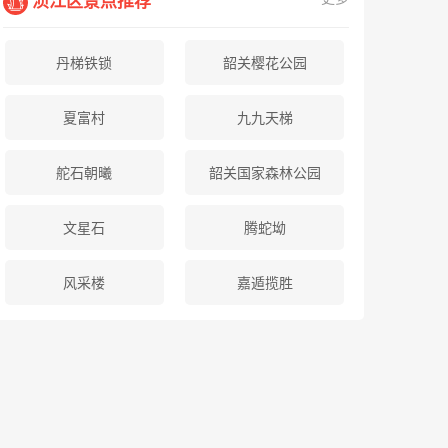
浈江区景点推荐
丹梯铁锁
韶关樱花公园
夏富村
九九天梯
舵石朝曦
韶关国家森林公园
文星石
腾蛇坳
风采楼
嘉遁揽胜