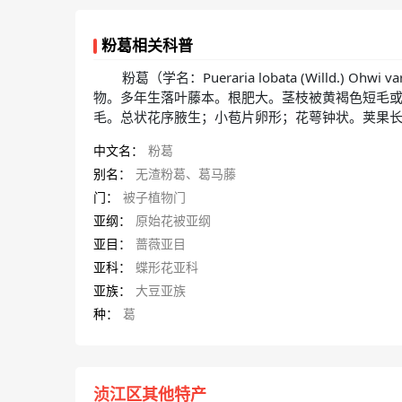
粉葛相关科普
粉葛（学名：Pueraria lobata (Willd.) Ohwi va
物。多年生落叶藤本。根肥大。茎枝被黄褐色短毛
毛。总状花序腋生；小苞片卵形；花萼钟状。荚果长椭
中文名：
粉葛
别名：
无渣粉葛、葛马藤
门：
被子植物门
亚纲：
原始花被亚纲
亚目：
蔷薇亚目
亚科：
蝶形花亚科
亚族：
大豆亚族
种：
葛
浈江区其他特产