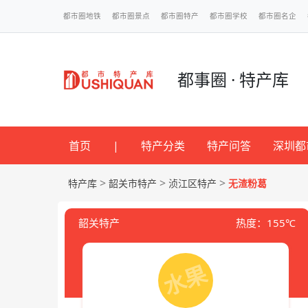
都市圈地铁
都市圈景点
都市圈特产
都市圈学校
都市圈名企
都事圈 · 特产库
首页
|
特产分类
特产问答
深圳都
>
>
>
特产库
韶关市特产
浈江区特产
无渣粉葛
韶关特产
热度：155℃