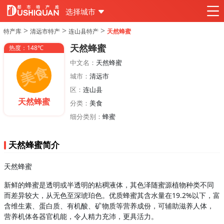
选择城市
>
>
>
特产库
清远市特产
连山县特产
天然蜂蜜
天然蜂蜜
热度：148℃
中文名：
天然蜂蜜
城市：
清远市
区：
连山县
天然蜂蜜
分类：
美食
细分类别：
蜂蜜
天然蜂蜜简介
天然蜂蜜
新鲜的蜂蜜是透明或半透明的粘稠液体，其色泽随蜜源植物种类不同
而差异较大，从无色至深琥珀色。优质蜂蜜其含水量在19.2%以下，富
含维生素、蛋白质、有机酸、矿物质等营养成份，可辅助滋养人体，
营养机体各器官机能，令人精力充沛，更具活力。