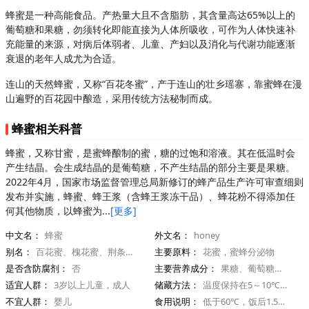
蜂蜜是一种高能食品。产热量大且不含脂肪，其含量高达65%以上的
葡萄糖和果糖，勿须转化即能直接为人体所吸收，可作为人体快速补
充能量的来源，对病后体弱者、儿童、产妇以及消化与代谢功能逐渐
衰退的老年人成尤为合适。
连山的天然蜂蜜，又称“百花冬蜜”，产于连山的壮乡瑶寨，靠蜜蜂在漫
山遍野的百花园中酿造，采用传统方法秘制而成。
蜂蜜相关科普
蜂蜜，又称甘蜜，是蜜蜂酿制的蜜，糖的过饱和溶液。其在低温时会
产生结晶。会生成结晶的是葡萄糖，不产生结晶的部分主要是果糖。
2022年4月，国家市场监督管理总局新修订的蜂产品生产许可审查细则
发布并实施，蜂蜜、蜂王浆（含蜂王浆冻干品）、蜂花粉不得添加任
何其他物质，以蜂蜜为...
[更多]
中文名：
蜂蜜
外文名：
honey
别名：
百花蜜、槐花蜜、荆条蜜、狼牙蜜、枣花蜜等
主要原料：
花蜜，蜜蜂分泌物
是否含防腐剂：
否
主要营养成分：
果糖、葡萄糖，水分
适宜人群：
3岁以上儿童，成人
储藏方法：
温度保持在5～10℃。空气湿度不超过75%的环境中。装蜂蜜的容器要盖严，防止漏气，减少蜂蜜与空气接触。
不宜人群：
婴儿
食用说明：
低于60℃，饭后1.5-2小时食用