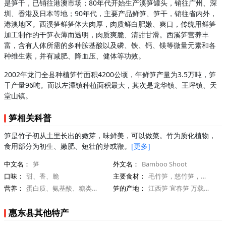
是笋干，已销往港澳市场；80年代开始生产溪笋罐头，销往广州、深
圳、香港及日本等地；90年代，主要产品鲜笋、笋干，销往省内外，
港澳地区。西溪笋鲜笋体大肉厚，肉质鲜白肥嫩、爽口，传统用鲜笋
加工制作的干笋衣薄而透明，肉质爽脆、清甜甘滑。西溪笋营养丰
富，含有人体所需的多种胺基酸以及磷、铁、钙、镁等微量元素和各
种维生素，并有减肥、降血压、健体等功效。
2002年龙门全县种植笋竹面积4200公顷，年鲜笋产量为3.5万吨，笋
干产量96吨。而以左潭镇种植面积最大，其次是龙华镇、王坪镇、天
堂山镇。
笋相关科普
笋是竹子初从土里长出的嫩芽，味鲜美，可以做菜。竹为质化植物，
食用部分为初生、嫩肥、短壮的芽或鞭。
[更多]
中文名：
笋
外文名：
Bamboo Shoot
口味：
甜、香、脆
主要食材：
毛竹笋，慈竹笋，麻竹笋，淡竹笋
营养：
蛋白质、氨基酸、糖类、胡萝卜素
笋的产地：
江西笋 宜春笋 万载笋 天目笋
惠东县其他特产