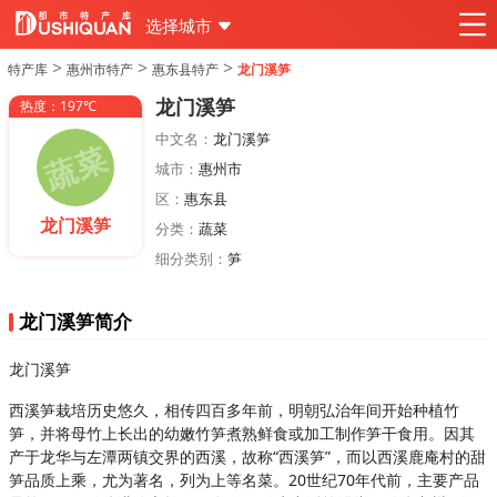
选择城市
>
>
>
特产库
惠州市特产
惠东县特产
龙门溪笋
龙门溪笋
热度：197℃
中文名：
龙门溪笋
城市：
惠州市
区：
惠东县
龙门溪笋
分类：
蔬菜
细分类别：
笋
龙门溪笋简介
龙门溪笋
西溪笋栽培历史悠久，相传四百多年前，明朝弘治年间开始种植竹
笋，并将母竹上长出的幼嫩竹笋煮熟鲜食或加工制作笋干食用。因其
产于龙华与左潭两镇交界的西溪，故称“西溪笋”，而以西溪鹿庵村的甜
笋品质上乘，尤为著名，列为上等名菜。20世纪70年代前，主要产品