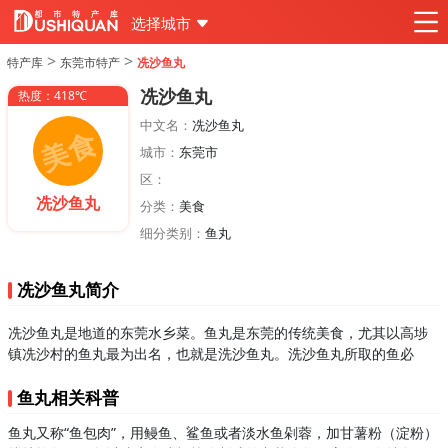
选择城市
>
>
特产库
东莞市特产
冼沙鱼丸
冼沙鱼丸
热度：418℃
中文名：
冼沙鱼丸
城市：
东莞市
区：
冼沙鱼丸
分类：
美食
细分类别：
鱼丸
冼沙鱼丸简介
冼沙鱼丸是地道的东莞水乡菜。鱼丸是东莞的传统美食，尤其以高埗
镇冼沙村的鱼丸最为出名，也就是洗沙鱼丸。洗沙鱼丸所取的鱼必
鱼丸相关科普
鱼丸又称“鱼包肉”，用鳗鱼、鲨鱼或者淡水鱼剁蓉，加甘薯粉（淀粉）