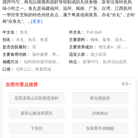
搅拌均匀，再包以猪瘦肉或虾等馅制成的丸状食物，富有沿海特色风
味小吃之一。鱼丸是福建福州、温州、闽南、广东、台湾、江西抚州
一带经常烹制的特色传统名点，属于粤菜或闽菜系。亦名“水丸”，古时
称“氽鱼丸”。...
[更多]
中文名：
鱼丸
外文名：
Fish Ball
别名：
水丸、魚旦、鱼蛋
主要原料：
鳗鱼、鲨鱼、淡水鱼，甘薯粉(淀粉)，猪瘦肉、虾等
是否含防腐剂：
否
主要营养成分：
维生素A，镁，铁，钙，磷
主要食用功效：
滋补健胃，养肝补血，利水消肿，保护心血管系统，饱腹
适宜人群：
老少皆宜
储藏方法：
短时间存放可放保鲜，若要长时间存放需要放在冷冻
特点：
皮薄均匀，色泽洁白晶亮
口感：
Q弹上口，鱼香四溢
更多>
东莞市景点推荐
东莞龙凤山庄影视度假村
蒋光鼐故居
观音山旅游风景区
沙角炮台
下坝坊
东莞香市动物园