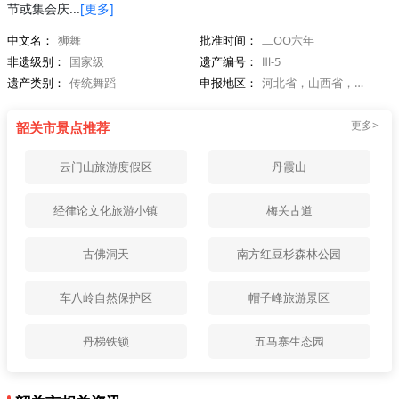
节或集会庆...
[更多]
中文名：
狮舞
批准时间：
二OO六年
非遗级别：
国家级
遗产编号：
Ⅲ-5
遗产类别：
传统舞蹈
申报地区：
河北省，山西省，浙江省，广东省
更多>
韶关市景点推荐
云门山旅游度假区
丹霞山
经律论文化旅游小镇
梅关古道
古佛洞天
南方红豆杉森林公园
车八岭自然保护区
帽子峰旅游景区
丹梯铁锁
五马寨生态园