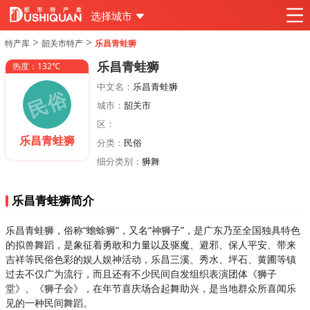
选择城市
>
>
特产库
韶关市特产
乐昌青蛙狮
乐昌青蛙狮
热度：132℃
中文名：
乐昌青蛙狮
城市：
韶关市
区：
乐昌青蛙狮
分类：
民俗
细分类别：
狮舞
乐昌青蛙狮简介
乐昌青蛙狮，俗称“蟾蜍狮”，又名“神狮子”，是广东乃至全国独具特色
的拟兽舞蹈，是象征着勇敢和力量以及驱魔、避邪、保人平安、带来
吉祥等民俗色彩的娱人娱神活动，乐昌三溪、秀水、坪石、黄圃等镇
过去不仅广为流行，而且还有不少民间自发组织表演团体《狮子
堂》、《狮子会》，在年节喜庆场合起舞助兴，是当地群众所喜闻乐
见的一种民间舞蹈。