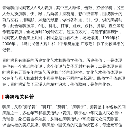
青蛙狮由民间艺人6-9人表演，其中三人敲锣、击鼓、打钹伴奏，另三
人分别扮演狮、佛、猴，后两者手持葵扇、彩巾或青草，围绕狮子的
前后左右，用幽默、风趣的形态，做出各种逗、引、惊、惧的舞姿动
作，配合蛙狮瘙痒、0毛、抖毛、打滚、跳跃、跌扑、腾翻、直立等动
作套路表演，全场历时20分钟左右。过去在农村，每逢节假喜庆日，
民间艺人都会舞上几回，村民总是百看不厌，场场爆满。1994年和
2006年，《粤北民俗大观》和《中华舞蹈志·广东卷》作了比较详细的
记载。
青蛙狮具有较高的历史文化艺术和民俗学价值。历史价值：一是体现
在他有一个古老的传说，这个传说与姜子牙封神有关；二是体现在青
蛙狮具有五百多年的游艺历史和广泛的影响性。文化艺术价值体现在
它在年节喜庆和农村大小喜事里都有不同的“恭祝词”。民俗学价值表现
在：青蛙狮涵盖了三溪人的精神追求，价值取向，是美的化身。
狮舞相关科普
狮舞，又称“狮子舞”、“狮灯”、“舞狮”、“舞狮子”，狮舞是中华各族民间
舞蹈之一，多在年节和喜庆活动中表演。狮子在中华民族人民心目中
为瑞兽，象征着吉祥如意，从而在舞狮活动中寄托着民众消灾除害、
求吉纳福的美好意愿。狮舞是中国优秀的民族传统艺术，每逢元宵佳