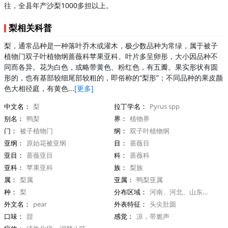
往，全县年产沙梨1000多担以上。
梨相关科普
梨，通常品种是一种落叶乔木或灌木，极少数品种为常绿，属于被子
植物门双子叶植物纲蔷薇科苹果亚科。叶片多呈卵形，大小因品种不
同而各异。花为白色，或略带黄色、粉红色，有五瓣。果实形状有圆
形的，也有基部较细尾部较粗的，即俗称的“梨形”；不同品种的果皮颜
色大相径庭，有黄色...
[更多]
中文名：
梨
拉丁学名：
Pyrus spp
别名：
鸭梨
界：
植物界
门：
被子植物门
纲：
双子叶植物纲
亚纲：
原始花被亚纲
目：
蔷薇目
亚目：
蔷薇亚目
科：
蔷薇科
亚科：
苹果亚科
族：
梨族
属：
梨属
亚属：
鸭梨亚属
种：
梨
分布区域：
河南、河北、山东、辽宁、江苏、四川、云南、新疆、甘肃等
外文名：
pear
外表特征：
头尖肚圆
口味：
甜
感觉：
凉，带脆声