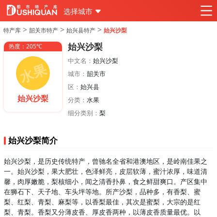
选择城市
>
>
>
特产库
韶关市特产
始兴县特产
始兴沙梨
始兴沙梨
热度：205℃
中文名：
始兴沙梨
城市：
韶关市
区：
始兴县
始兴沙梨
分类：
水果
细分类别：
梨
始兴沙梨简介
始兴沙梨，是历史传统特产，曾驰名全省和港澳地区，是岭南佳果之
一。始兴沙梨，果大肥壮，色泽鲜亮，皮层软薄，蜜汁浓厚，味道清
馨，肉厚嫩脆，梨核细小，闻之清香扑鼻，食之鲜甜爽口。产区集中
在狮石下、天子地、车头坪等地。所产沙梨，品种多，有香梨、蜜
梨、红梨、青梨、麻梨等，以香梨最佳，其次是蜜梨，大宗的是红
梨、青梨。香梨又分薄皮香、厚皮香两种，以薄皮香质量最优。以