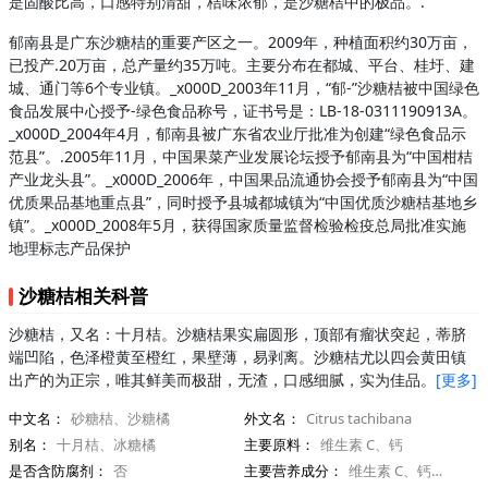
是固酸比高，口感特别清甜，桔味浓郁，是沙糖桔中的极品。.
郁南县是广东沙糖桔的重要产区之一。2009年，种植面积约30万亩，
已投产.20万亩，总产量约35万吨。主要分布在都城、平台、桂圩、建
城、通门等6个专业镇。_x000D_2003年11月，“郁-”沙糖桔被中国绿色
食品发展中心授予-绿色食品称号，证书号是：LB-18-0311190913A。
_x000D_2004年4月，郁南县被广东省农业厅批准为创建“绿色食品示
范县”。.2005年11月，中国果菜产业发展论坛授予郁南县为“中国柑桔
产业龙头县”。_x000D_2006年，中国果品流通协会授予郁南县为“中国
优质果品基地重点县”，同时授予县城都城镇为“中国优质沙糖桔基地乡
镇”。_x000D_2008年5月，获得国家质量监督检验检疫总局批准实施
地理标志产品保护
沙糖桔相关科普
沙糖桔，又名：十月桔。沙糖桔果实扁圆形，顶部有瘤状突起，蒂脐
端凹陷，色泽橙黄至橙红，果壁薄，易剥离。沙糖桔尤以四会黄田镇
出产的为正宗，唯其鲜美而极甜，无渣，口感细腻，实为佳品。
[更多]
中文名：
砂糖桔、沙糖橘
外文名：
Citrus tachibana
别名：
十月桔、冰糖橘
主要原料：
维生素 C、钙
是否含防腐剂：
否
主要营养成分：
维生素 C、钙，纤维质、少量蛋白质、脂肪