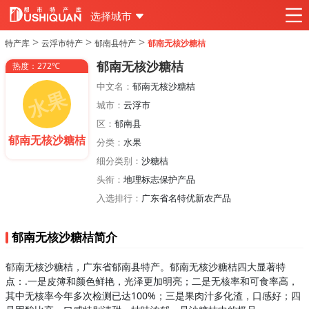
选择城市
>
>
>
特产库
云浮市特产
郁南县特产
郁南无核沙糖桔
郁南无核沙糖桔
热度：272℃
中文名：
郁南无核沙糖桔
城市：
云浮市
区：
郁南县
郁南无核沙糖桔
分类：
水果
细分类别：
沙糖桔
头衔：
地理标志保护产品
入选排行：
广东省名特优新农产品
郁南无核沙糖桔简介
郁南无核沙糖桔，广东省郁南县特产。郁南无核沙糖桔四大显著特
点：.一是皮簿和颜色鲜艳，光泽更加明亮；二是无核率和可食率高，
其中无核率今年多次检测已达100%；三是果肉汁多化渣，口感好；四