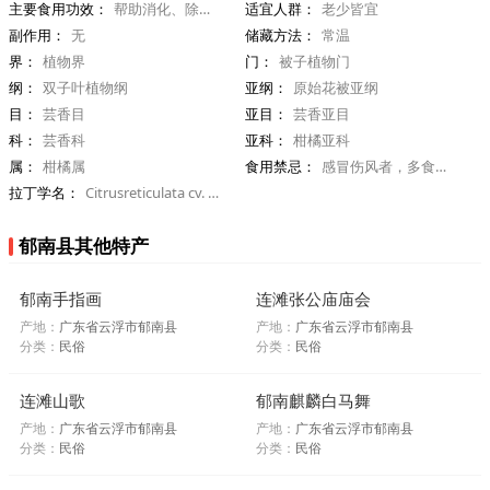
主要食用功效：
帮助消化、除痰止渴、理气散结，防治便秘
适宜人群：
老少皆宜
副作用：
无
储藏方法：
常温
界：
植物界
门：
被子植物门
纲：
双子叶植物纲
亚纲：
原始花被亚纲
目：
芸香目
亚目：
芸香亚目
科：
芸香科
亚科：
柑橘亚科
属：
柑橘属
食用禁忌：
感冒伤风者，多食会加重病情
拉丁学名：
Citrusreticulata cv. Citrus tachibana Blanco
郁南县其他特产
郁南手指画
连滩张公庙庙会
产地：
广东省云浮市郁南县
产地：
广东省云浮市郁南县
分类：
民俗
分类：
民俗
连滩山歌
郁南麒麟白马舞
产地：
广东省云浮市郁南县
产地：
广东省云浮市郁南县
分类：
民俗
分类：
民俗