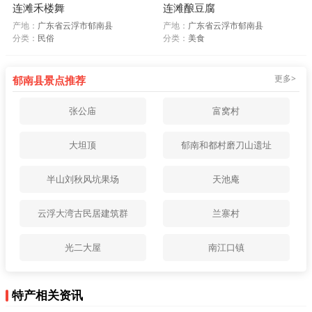
连滩禾楼舞
连滩酿豆腐
产地：
广东省云浮市郁南县
产地：
广东省云浮市郁南县
分类：
民俗
分类：
美食
更多>
郁南县景点推荐
张公庙
富窝村
大坦顶
郁南和都村磨刀山遗址
半山刘秋风坑果场
天池庵
云浮大湾古民居建筑群
兰寨村
光二大屋
南江口镇
特产相关资讯