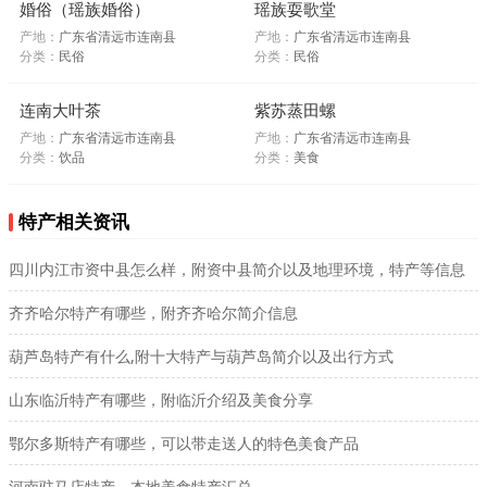
婚俗（瑶族婚俗）
瑶族耍歌堂
产地：
广东省清远市连南县
产地：
广东省清远市连南县
分类：
民俗
分类：
民俗
连南大叶茶
紫苏蒸田螺
产地：
广东省清远市连南县
产地：
广东省清远市连南县
分类：
饮品
分类：
美食
特产相关资讯
四川内江市资中县怎么样，附资中县简介以及地理环境，特产等信息
齐齐哈尔特产有哪些，附齐齐哈尔简介信息
葫芦岛特产有什么,附十大特产与葫芦岛简介以及出行方式
山东临沂特产有哪些，附临沂介绍及美食分享
鄂尔多斯特产有哪些，可以带走送人的特色美食产品
河南驻马店特产，本地美食特产汇总