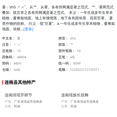
薯：shǔ ㄕㄨˇ。从艹、从署。各有所网属是署之范式。艹、署两范式
叠加。犹言草之各有所网属是薯之范式。 本义：一年生或多年生草本
植物，蔓匍匐地面。地上有缠绕茎，地下各有跟块茎，宛若官署。 薯
类作物的统称。 衍义：指“甘薯”。a.一年生或多年生草本植物，蔓匍匐
地面。块根...
[更多]
中文名：
薯
拼音：
shǔ
注音：
ㄕㄨˇ
部首：
艹
总笔画：
16
部外笔画：
14
四角码：
44604
五笔：
alfj
郑码：
elbm
统一码：
85AF
仓颉：
twla
笔顺：
1222522112132511
连南县其他特产
连南排瑶开耕节
连南瑶族长鼓舞
产地：
广东省清远市连南县
产地：
广东省清远市连南县
分类：
民俗
分类：
民俗