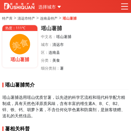
选择城市
>
>
>
特产库
清远市特产
连南县特产
瑶山薯脯
瑶山薯脯
热度：111℃
中文名：
瑶山薯脯
城市：
清远市
区：
连南县
瑶山薯脯
分类：
美食
细分类别：
薯
瑶山薯脯简介
瑶山薯脯选用瑶山优质甘薯，以先进的科学艺流程和现代科学配方精
制成，具有天然色泽原质风味，含有丰富的维生素A、B、C、B2、
锌、铁、钙、胡萝卜素，不含任何化学色素和防腐剂，是旅客馈赠、
送礼的天然佳品。
薯相关科普