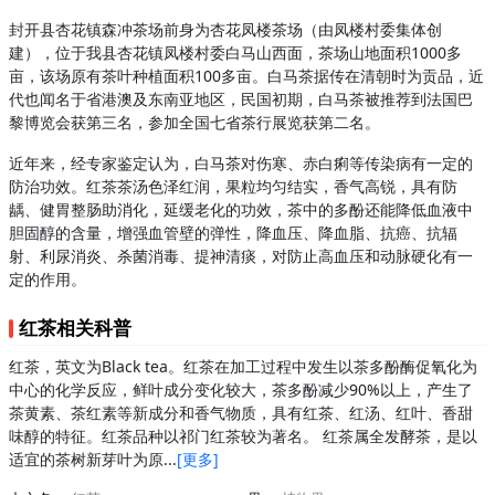
封开县杏花镇森冲茶场前身为杏花凤楼茶场（由凤楼村委集体创
建），位于我县杏花镇凤楼村委白马山西面，茶场山地面积1000多
亩，该场原有茶叶种植面积100多亩。白马茶据传在清朝时为贡品，近
代也闻名于省港澳及东南亚地区，民国初期，白马茶被推荐到法国巴
黎博览会获第三名，参加全国七省茶行展览获第二名。
近年来，经专家鉴定认为，白马茶对伤寒、赤白痢等传染病有一定的
防治功效。红茶茶汤色泽红润，果粒均匀结实，香气高锐，具有防
龋、健胃整肠助消化，延缓老化的功效，茶中的多酚还能降低血液中
胆固醇的含量，增强血管壁的弹性，降血压、降血脂、抗癌、抗辐
射、利尿消炎、杀菌消毒、提神清痰，对防止高血压和动脉硬化有一
定的作用。
红茶相关科普
红茶，英文为Black tea。红茶在加工过程中发生以茶多酚酶促氧化为
中心的化学反应，鲜叶成分变化较大，茶多酚减少90%以上，产生了
茶黄素、茶红素等新成分和香气物质，具有红茶、红汤、红叶、香甜
味醇的特征。红茶品种以祁门红茶较为著名。 红茶属全发酵茶，是以
适宜的茶树新芽叶为原...
[更多]