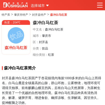
选择城市
>
>
>
特产库
肇庆市特产
封开县特产
森冲白马红茶
森冲白马红茶
热度：204℃
中文名：
森冲白马红茶
城市：
肇庆市
区：
封开县
森冲白马红茶
分类：
饮品
细分类别：
红茶
森冲白马红茶简介
封开县森冲白马红茶因产于杏花镇境内海拔1000多米的白马山上而得
名。白马山麓是全镇最高的山脉，群山环抱，云雾缭绕，地理环境可
谓得天独厚。前有麒麟山横亘挡风，后有白马山天然屏障，为茶树生
长营造了一个优越的自然地理环境。森冲白马红茶品种具有清热消
炎、解暑、健脾开胃、增进食欲、幽捍凉喉、生津解渴、因甘持久、
提神醒脑之功效。