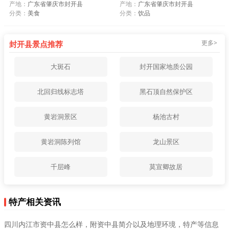
产地：
广东省肇庆市封开县
产地：
广东省肇庆市封开县
分类：
美食
分类：
饮品
更多>
封开县景点推荐
大斑石
封开国家地质公园
北回归线标志塔
黑石顶自然保护区
黄岩洞景区
杨池古村
黄岩洞陈列馆
龙山景区
千层峰
莫宣卿故居
特产相关资讯
四川内江市资中县怎么样，附资中县简介以及地理环境，特产等信息