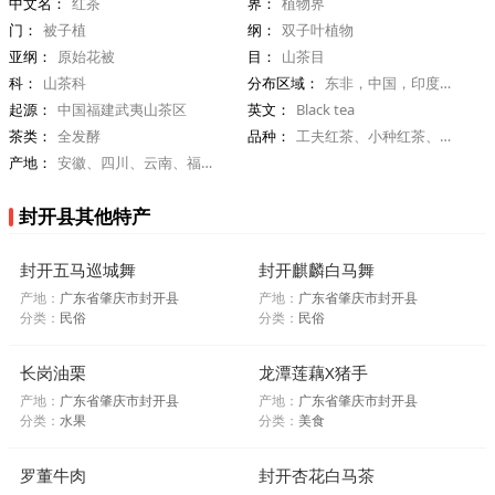
中文名：
红茶
界：
植物界
门：
被子植
纲：
双子叶植物
亚纲：
原始花被
目：
山茶目
科：
山茶科
分布区域：
东非，中国，印度，斯里兰卡，印尼
起源：
中国福建武夷山茶区
英文：
Black tea
茶类：
全发酵
品种：
工夫红茶、小种红茶、红碎茶
产地：
安徽、四川、云南、福建、湖南等
封开县其他特产
封开五马巡城舞
封开麒麟白马舞
产地：
广东省肇庆市封开县
产地：
广东省肇庆市封开县
分类：
民俗
分类：
民俗
长岗油栗
龙潭莲藕Χ猪手
产地：
广东省肇庆市封开县
产地：
广东省肇庆市封开县
分类：
水果
分类：
美食
罗董牛肉
封开杏花白马茶