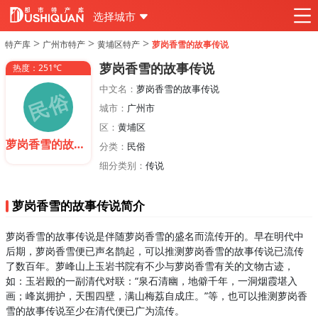
选择城市
>
>
>
特产库
广州市特产
黄埔区特产
萝岗香雪的故事传说
萝岗香雪的故事传说
热度：251℃
中文名：
萝岗香雪的故事传说
城市：
广州市
区：
黄埔区
萝岗香雪的故事传说
分类：
民俗
细分类别：
传说
萝岗香雪的故事传说简介
萝岗香雪的故事传说是伴随萝岗香雪的盛名而流传开的。早在明代中
后期，萝岗香雪便已声名鹊起，可以推测萝岗香雪的故事传说已流传
了数百年。萝峰山上玉岩书院有不少与萝岗香雪有关的文物古迹，
如：玉岩殿的一副清代对联：“泉石清幽，地僻千年，一洞烟霞堪入
画；峰岚拥护，天围四壁，满山梅荔自成庄。”等，也可以推测萝岗香
雪的故事传说至少在清代便已广为流传。