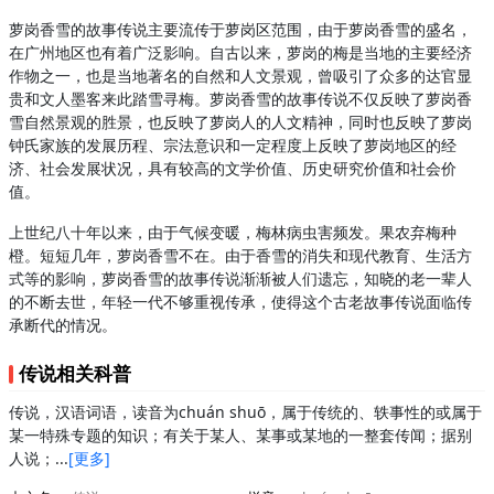
萝岗香雪的故事传说主要流传于萝岗区范围，由于萝岗香雪的盛名，
在广州地区也有着广泛影响。自古以来，萝岗的梅是当地的主要经济
作物之一，也是当地著名的自然和人文景观，曾吸引了众多的达官显
贵和文人墨客来此踏雪寻梅。萝岗香雪的故事传说不仅反映了萝岗香
雪自然景观的胜景，也反映了萝岗人的人文精神，同时也反映了萝岗
钟氏家族的发展历程、宗法意识和一定程度上反映了萝岗地区的经
济、社会发展状况，具有较高的文学价值、历史研究价值和社会价
值。
上世纪八十年以来，由于气候变暖，梅林病虫害频发。果农弃梅种
橙。短短几年，萝岗香雪不在。由于香雪的消失和现代教育、生活方
式等的影响，萝岗香雪的故事传说渐渐被人们遗忘，知晓的老一辈人
的不断去世，年轻一代不够重视传承，使得这个古老故事传说面临传
承断代的情况。
传说相关科普
传说，汉语词语，读音为chuán shuō，属于传统的、轶事性的或属于
某一特殊专题的知识；有关于某人、某事或某地的一整套传闻；据别
人说；...
[更多]