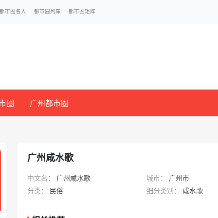
都市圈名人
都市圈列车
都市圈矩阵
市圈
广州都市圈
广州咸水歌
中文名：
广州咸水歌
城市：
广州市
分类：
民俗
细分类别：
咸水歌