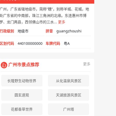
广州，广东省辖地级市，简称“穗”，别称羊城、花城，地
处广东省的中南部，珠江三角洲的北缘。东连惠州市博
罗、龙门两县，西邻佛山市的三水...
更多
行政级别
地级市
拼音
guangzhoushi
区划代码
440100000000
车牌代码
粤A
更多
广州市景点推荐
长隆野生动物世界
从化温泉风景区
圆玄道观
天湖旅游风景区
花都香草世界
广州塔