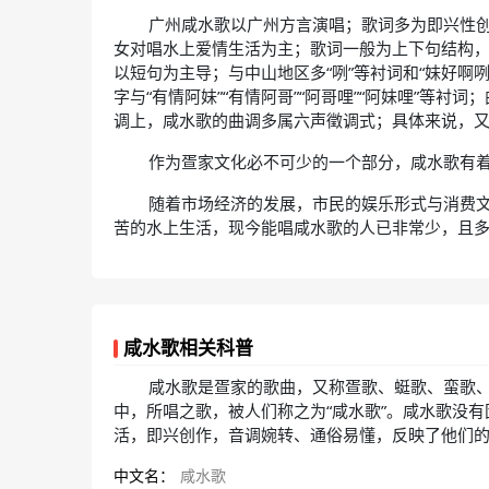
广州咸水歌以广州方言演唱；歌词多为即兴性
女对唱水上爱情生活为主；歌词一般为上下句结构
以短句为主导；与中山地区多“咧”等衬词和“妹好啊咧”
字与“有情阿妹”“有情阿哥”“阿哥哩”“阿妹哩”等
调上，咸水歌的曲调多属六声徵调式；具体来说，又分“
作为疍家文化必不可少的一个部分，咸水歌有
随着市场经济的发展，市民的娱乐形式与消费
苦的水上生活，现今能唱咸水歌的人已非常少，且
咸水歌相关科普
咸水歌是疍家的歌曲，又称疍歌、蜓歌、蛮歌
中，所唱之歌，被人们称之为“咸水歌”。咸水歌没
活，即兴创作，音调婉转、通俗易懂，反映了他们的劳
中文名：
咸水歌