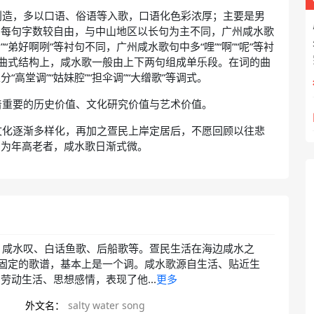
创造，多以口语、俗语等入歌，口语化色彩浓厚；主要是男
，每句字数较自由，与中山地区以长句为主不同，广州咸水歌
“弟好啊咧”等衬句不同，广州咸水歌句中多“哩”“啊”“呢”等衬
衬词；曲式结构上，咸水歌一般由上下两句组成单乐段。在词的曲
高堂调”“姑妹腔”“担伞调”“大缯歌”等调式。
着重要的历史价值、文化研究价值与艺术价值。
文化逐渐多样化，再加之疍民上岸定居后，不愿回顾以往悲
多为年高老者，咸水歌日渐式微。
、咸水叹、白话鱼歌、后船歌等。疍民生活在海边咸水之
有固定的歌谱，基本上是一个调。咸水歌源自生活、贴近生
动生活、思想感情，表现了他...
更多
外文名：
salty water song