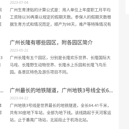
2023-07-04
间
广州生育津贴的计算公式是：用人单位上年度职工月平均
进
工资除以30再乘以规定的假期天数。参保人的假期天数根
证
据生育方式和情况而定，顺产为98天，难产等特殊情况有
额外天数。计划生育手术的假期也有具体规定。对于计划
生育奖励假期和其他特殊假期，参保人不享受生育津贴。
广州长隆有哪些园区，附各园区简介
如果国家、省、市有新规定，按照规定执行。
2023-05-22
3
广州长隆有五个园区，分别是长隆欢乐世界、长隆国际大
们
马戏、长隆野生动物世界、长隆水上乐园和长隆飞鸟乐
。
园。各景区特色及游乐项目不同。
生活媒体有哪些？电视台，报纸，杂志及网络媒体都在这里
广州最长的地铁隧道，广州地铁3号线全长64.41千米
2023-04-22
体
广州地铁3号线是世界最长的地铁隧道，全长64.41千米，
都
共有30座地下车站，全部为地下线。该线路起于天河客运
站，止于番禺广场站，北延段止于机场北站。