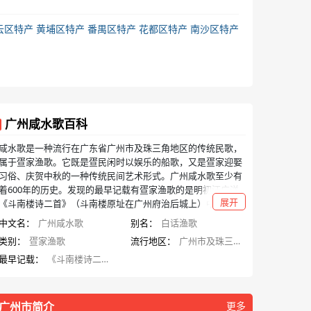
云区特产
黄埔区特产
番禺区特产
花都区特产
南沙区特产
广州咸水歌百科
咸水歌是一种流行在广东省广州市及珠三角地区的传统民歌，
属于疍家渔歌。它既是疍民闲时以娱乐的船歌，又是疍家迎娶
习俗、庆贺中秋的一种传统民间艺术形式。广州咸水歌至少有
着600年的历史。发现的最早记载有疍家渔歌的是明初汪广洋
展开
《斗南楼诗二首》（斗南楼原址在广州府治后城上）中的“碧树
藏蛮逻，清歌发蜑舟”。
中文名：
广州咸水歌
别名：
白话渔歌
类别：
疍家渔歌
流行地区：
广州市及珠三角地区
最早记载：
《斗南楼诗二首》
广州市简介
更多