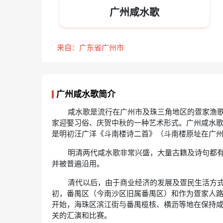
广州咸水歌
来自：广东省广州市
广州咸水歌简介
咸水歌是流行在广州市及珠三角地区的疍家渔歌
家迎娶习俗、庆贺中秋的一种艺术形式。广州咸水歌
是明初汪广洋《斗南楼诗二首》（斗南楼原址在广州
明清两代咸水歌非常兴盛，大量古籍及诗句都有
并被普遍沿用。
清代以后，由于商业经济的发展及疍民生活方式
初，番禺区（今南沙区旧属番禺区）和作为疍家人路
开始，海珠区滨江街与番禺榄核、横沥等地在保持
关的汇演和比赛。