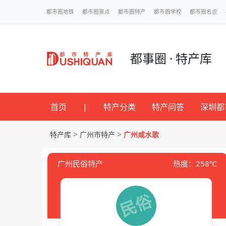
都市圈地铁
都市圈景点
都市圈特产
都市圈学校
都市圈名企
都事圈 · 特产库
首页
|
特产分类
特产问答
深圳都
>
>
特产库
广州市特产
广州咸水歌
广州民俗特产
热度：258℃