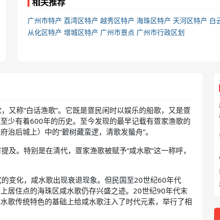
相关推荐
广州市特产
荔湾区特产
越秀区特产
海珠区特产
天河区特产
白
从化区特产
增城区特产
广州市景点
广州市行政区划
，又称“白话渔歌”。它既是疍民闲时以娱乐的船歌，又是疍
至少有着600年的历史。至今发现的最早记载有疍家渔歌的
府治后城上）中的“碧树藏蛮逻，清歌发蜑舟”。
提及。特别是在清代，疍家渔歌被赋予“咸水歌”这一称呼，
的变化，咸水歌出现衰退现象。但民国至20世纪60年代
上居住点的海珠区咸水歌仍存兴盛之迹。20世纪90年代末
咸水歌传统特色的基础上给咸水歌注入了时代元素，举行了相