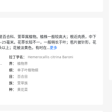
 Baroni）是百合科、萱草属植物。植株一般较高大；根近肉质，中下
，宽6-25毫米。花葶长短不一，一般稍长于叶；苞片披针形，花
以上；花被淡黄色，有时在...
更多
拉丁学名：
Hemerocallis citrina Baroni
界：
植物界
纲：
单子叶植物纲
目：
百合目
族：
萱草族
种：
黄花菜