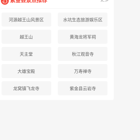
紫金县景点推荐
河源越王山风景区
水坑生态旅游娱乐区
越王山
黄海龙将军祠
天主堂
秋江观音寺
大雄宝殿
万寿禅寺
龙窝镇飞龙寺
紫金县云岩寺