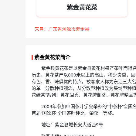
紫金黄花菜
来自：广东省河源市紫金县
紫金黄花菜简介
紫金县黄花茶是以紫金县黄花村盛产茶叶而得名
历史。黄花茶产以800米以上的高山，稀少贵重，
有色、香、味俱优的特点。被客家人称为东江三大名
的单一分散种植观念，从分散型种植改为集纳型种植
花绿茶”系列：黄花闺秀、黄花牌御茗、黄花牌精品
2009年参加中国茶叶学会举办的“中茶杯”全
首届“国饮杯”全国茶叶评比，荣获一等奖。
地址：紫金县城长安大道西9号