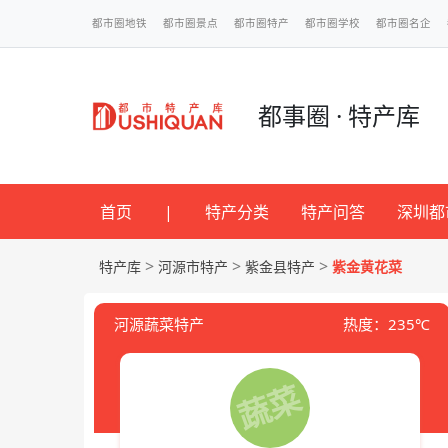
都市圈地铁
都市圈景点
都市圈特产
都市圈学校
都市圈名企
都事圈 · 特产库
首页
|
特产分类
特产问答
深圳都
>
>
>
特产库
河源市特产
紫金县特产
紫金黄花菜
河源蔬菜特产
热度：235℃