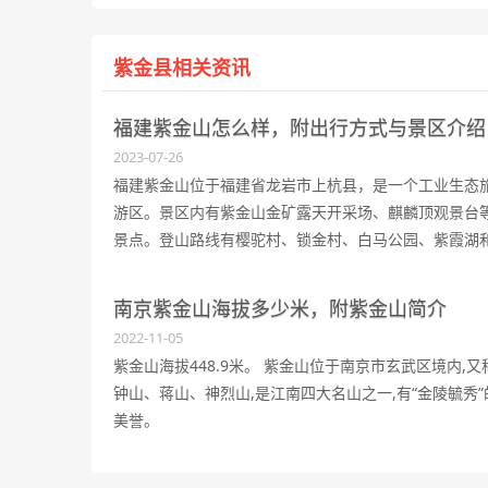
紫金县相关资讯
福建紫金山怎么样，附出行方式与景区介绍
2023-07-26
福建紫金山位于福建省龙岩市上杭县，是一个工业生态
游区。景区内有紫金山金矿露天开采场、麒麟顶观景台
景点。登山路线有樱驼村、锁金村、白马公园、紫霞湖
南体/钟灵街等多条选择。景区环境优美，蕴藏着丰富的
金、铜矿资源。
南京紫金山海拔多少米，附紫金山简介
2022-11-05
紫金山海拔448.9米。 紫金山位于南京市玄武区境内,又
钟山、蒋山、神烈山,是江南四大名山之一,有“金陵毓秀”
美誉。