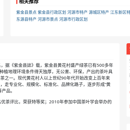
相关推荐
紫金县景点
紫金县行政区划
河源市特产
源城区特产
江东新区
东源县特产
河源市景点
河源市行政区划
，据《紫金县誌》载，紫金县黄花村盛产绿茶已有500多年
因种植地理环境条件得天独厚，无公害、环保，产出的茶叶具
茶之一。现代黄花村人以上世纪90年代开始改变上百年来
，走专业化、规模化、标准化、品牌化路子，逐步形成“黄
等产品。
国名优茶评比，荣获特等奖；2010年参加中国茶叶学会举办的