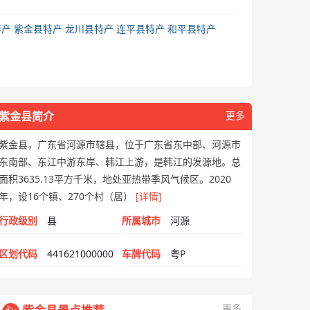
特产
紫金县特产
龙川县特产
连平县特产
和平县特产
紫金县简介
更多
紫金县，广东省河源市辖县，位于广东省东中部、河源市
东南部、东江中游东岸、韩江上游，是韩江的发源地。总
面积3635.13平方千米，地处亚热带季风气候区。2020
年，设16个镇、270个村（居）
[详情]
行政级别
县
所属城市
河源
区划代码
441621000000
车牌代码
粤P
更多