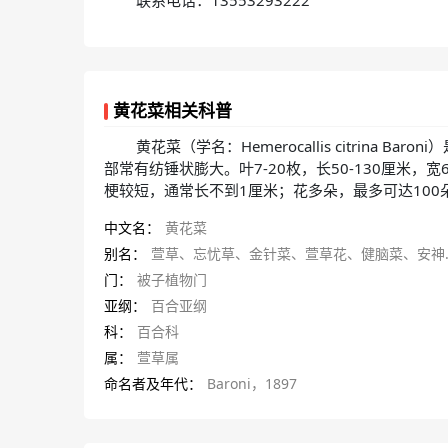
联系电话：13553293222
黄花菜相关科普
黄花菜（学名：Hemerocallis citrina
部常有纺锤状膨大。叶7-20枚，长50-130厘米
梗较短，通常长不到1厘米；花多朵，最多可达100朵
中文名：
黄花菜
别名：
萱草、忘忧草、金针菜、萱草花、健脑菜、安神菜、绿葱花
门：
被子植物门
亚纲：
百合亚纲
科：
百合科
属：
萱草属
命名者及年代：
Baroni，1897