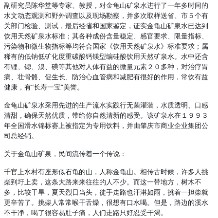
副研究员陈华堂等专家、教授，对金龟山矿泉水进行了一年多时间的
水文动态观测和野外调查以及现场勘察，并多次取样送省、市５个有
关部门检验、测试，最后经省和国家鉴定，证实金龟山矿泉水已达到
饮用天然矿泉水标准；其各种成份含量稳定、感官要求、限量指标、
污染物和微生物指标等均符合国家《饮用天然矿泉水》标准要求；属
稀有的低钠低矿化度重碳酸钙镁型编硅酸饮用天然矿泉水。水中还含
有锂、锶、溴、碘等其他对人体有益的微量元素２０多种，对治疗胃
病、壮骨骼、促生长、防治心血管病和减肥有很好的作用，常饮有益
健康，有“长寿一宝”美誉。
金龟山矿泉水采用先进的生产流水实践行无菌灌装，水质透明、口感
清甜，确保天然优质，带给你自然清新的感受。该矿泉水在１９９３
年全国滑水锦标赛上被指定为专用饮料，并由肇庆市商业企业集团公
司总经销。
关于金龟山矿泉，民间流传着一个传说：
千官上水村有座形似石龟的山，人称金龟山。相传古时候，许多人挑
柴到圩上卖，这条大路来来往往的人不少。而这一带地方，树木不
多，比较干旱，夏天烈日当头，徒手走路也汗淋如雨，挑着一担柴就
更辛苦了。挑柴人常常喉干舌燥，很想有口水喝。但是，路边的溪水
不干净，喝了很容易肚子痛，人们走路只好忍受干渴。