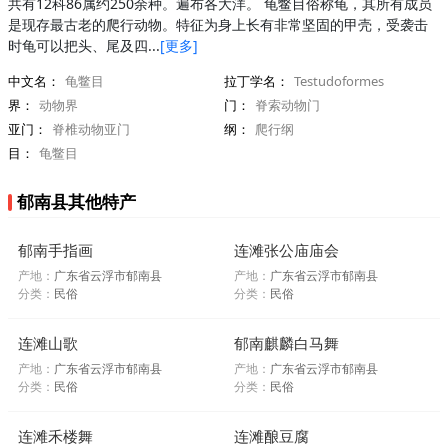
共有12科86属约250余种。遍布各大洋。 龟鳖目俗称龟，其所有成员
是现存最古老的爬行动物。特征为身上长有非常坚固的甲壳，受袭击
时龟可以把头、尾及四...
[更多]
中文名：
龟鳖目
拉丁学名：
Testudoformes
界：
动物界
门：
脊索动物门
亚门：
脊椎动物亚门
纲：
爬行纲
目：
龟鳖目
郁南县其他特产
郁南手指画
连滩张公庙庙会
产地：
广东省云浮市郁南县
产地：
广东省云浮市郁南县
分类：
民俗
分类：
民俗
连滩山歌
郁南麒麟白马舞
产地：
广东省云浮市郁南县
产地：
广东省云浮市郁南县
分类：
民俗
分类：
民俗
连滩禾楼舞
连滩酿豆腐