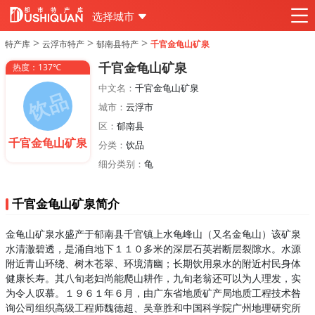
选择城市
>
>
>
特产库
云浮市特产
郁南县特产
千官金龟山矿泉
千官金龟山矿泉
热度：137℃
中文名：
千官金龟山矿泉
城市：
云浮市
区：
郁南县
千官金龟山矿泉
分类：
饮品
细分类别：
龟
千官金龟山矿泉简介
金龟山矿泉水盛产于郁南县千官镇上水龟峰山（又名金龟山）该矿泉
水清澈碧透，是涌自地下１１０多米的深层石英岩断层裂隙水。水源
附近青山环绕、树木苍翠、环境清幽；长期饮用泉水的附近村民身体
健康长寿。其八旬老妇尚能爬山耕作，九旬老翁还可以为人理发，实
为令人叹慕。１９６１年６月，由广东省地质矿产局地质工程技术咎
询公司组织高级工程师魏德超、吴章胜和中国科学院广州地理研究所