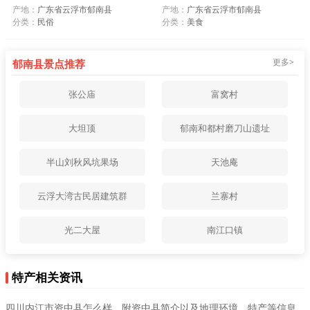
产地：
广东省云浮市郁南县
产地：
广东省云浮市郁南县
分类：
民俗
分类：
美食
更多>
郁南县景点推荐
张公庙
富窝村
大坦顶
郁南和都村磨刀山遗址
半山刘秋风坑果场
天池庵
云浮大湾古民居建筑群
兰寨村
光二大屋
南江口镇
特产相关资讯
四川内江市资中县怎么样，附资中县简介以及地理环境，特产等信息