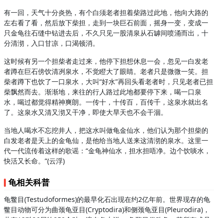
有一回，天气十分炎热，有个白须老者担着柴路过此地，他向大路的
左右看了看，然后放下柴担，走到一块巨石前面，摇身一变，变成一
只金龟往石缝中钻进去后，不久只见一股清泉从石罅间喷涌而出，十
分清沏，入口甘凉，口渴顿消。
这时候有另一个担柴者走过来，他停下担想休息一会，忽见一白发老
者蹲在巨石傍饮清冽泉水，不觉瞪大了眼睛。老者只是微微一笑。担
柴者蹲下也饮了一口泉水，大叫“好水”再回头看老者时，只见老者已担
柴飘然而去。渐渐地，来往的行人路过此地都要停下来，喝一口泉
水，喝过都觉得精神爽朗。一传十，十传百，百传千，这泉水就出名
了。这泉水又清又沏又干净，即使大旱天也不会干涸。
当地人喝水不忘挖井人，把这水叫做龟金仙水，他们认为那个担柴的
白发老者是天上的金龟仙，是他给当地人送来这清沏的泉水。这里一
代一代流传着这样的歌谣：“金龟神仙水，担水担唔净。边个饮啖水，
快活又长命。”(云浮)
龟相关科普
龟鳖目(Testudoformes)的最早化石出现在约2亿年前。世界现存的龟
鳖目动物可分为曲颈龟亚目(Cryptodira)和侧颈龟亚目(Pleurodira)，