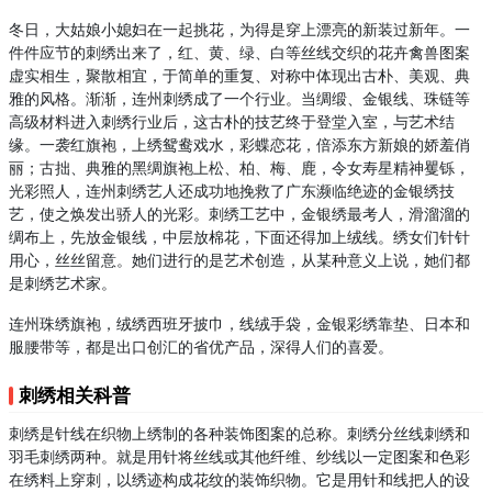
冬日，大姑娘小媳妇在一起挑花，为得是穿上漂亮的新装过新年。一
件件应节的刺绣出来了，红、黄、绿、白等丝线交织的花卉禽兽图案
虚实相生，聚散相宜，于简单的重复、对称中体现出古朴、美观、典
雅的风格。渐渐，连州刺绣成了一个行业。当绸缎、金银线、珠链等
高级材料进入刺绣行业后，这古朴的技艺终于登堂入室，与艺术结
缘。一袭红旗袍，上绣鸳鸯戏水，彩蝶恋花，倍添东方新娘的娇羞俏
丽；古拙、典雅的黑绸旗袍上松、柏、梅、鹿，令女寿星精神矍铄，
光彩照人，连州刺绣艺人还成功地挽救了广东濒临绝迹的金银绣技
艺，使之焕发出骄人的光彩。刺绣工艺中，金银绣最考人，滑溜溜的
绸布上，先放金银线，中层放棉花，下面还得加上绒线。绣女们针针
用心，丝丝留意。她们进行的是艺术创造，从某种意义上说，她们都
是刺绣艺术家。
连州珠绣旗袍，绒绣西班牙披巾，线绒手袋，金银彩绣靠垫、日本和
服腰带等，都是出口创汇的省优产品，深得人们的喜爱。
刺绣相关科普
刺绣是针线在织物上绣制的各种装饰图案的总称。刺绣分丝线刺绣和
羽毛刺绣两种。就是用针将丝线或其他纤维、纱线以一定图案和色彩
在绣料上穿刺，以绣迹构成花纹的装饰织物。它是用针和线把人的设