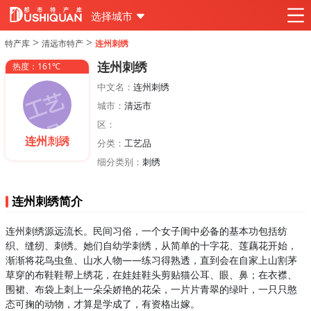
选择城市
>
>
特产库
清远市特产
连州刺绣
连州刺绣
热度：161℃
中文名：
连州刺绣
城市：
清远市
区：
连州刺绣
分类：
工艺品
细分类别：
刺绣
连州刺绣简介
连州刺绣源远流长。民间习俗，一个女子闺中必备的基本功包括纺
织、缝纫、刺绣。她们自幼学刺绣，从简单的十字花、莲藕花开始，
渐渐将花鸟虫鱼、山水人物——练习得熟透，直到会在自家上山割茅
草穿的布鞋鞋帮上绣花，在娃娃鞋头剪贴猫公耳、眼、鼻；在衣襟、
围裙、布袋上刺上一朵朵娇艳的花朵，一片片青翠的绿叶，一只只憨
态可掬的动物，才算是学成了，有资格出嫁。