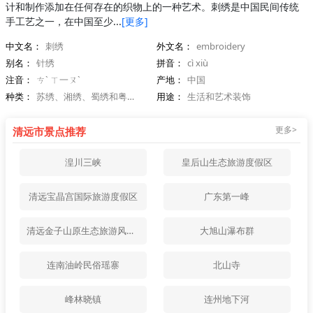
计和制作添加在任何存在的织物上的一种艺术。刺绣是中国民间传统
手工艺之一，在中国至少...
[更多]
中文名：
刺绣
外文名：
embroidery
别名：
针绣
拼音：
cì xiù
注音：
ㄘˋ ㄒ一ㄡˋ
产地：
中国
种类：
苏绣、湘绣、蜀绣和粤绣等
用途：
生活和艺术装饰
更多>
清远市景点推荐
湟川三峡
皇后山生态旅游度假区
清远宝晶宫国际旅游度假区
广东第一峰
清远金子山原生态旅游风景区
大旭山瀑布群
连南油岭民俗瑶寨
北山寺
峰林晓镇
连州地下河