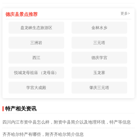
更多>
德庆县景点推荐
盘龙峡生态旅游区
金林水乡
三洲岩
三元塔
西江
德庆学宫
悦城龙母祖庙 （龙母庙）
玉龙寨
学宫大成殿
肇庆三元塔
特产相关资讯
四川内江市资中县怎么样，附资中县简介以及地理环境，特产等信息
齐齐哈尔特产有哪些，附齐齐哈尔简介信息