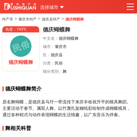
选择城市
>
>
>
特产库
肇庆市特产
德庆县特产
德庆蝴蝶舞
德庆蝴蝶舞
热度：193℃
中文名：
德庆蝴蝶舞
城市：
肇庆市
区：
德庆县
德庆蝴蝶舞
分类：
民俗
细分类别：
舞
德庆蝴蝶舞简介
原名舞蝴蝶，是德庆县马圩一带流传下来庆丰收祝升平的模具舞蹈。
主要活动于春节。属双人舞。以竹蔑扎架糊纸彩绘制作成蝴蝶模具，
通过各种程式与动作表现蝴蝶的生活情趣，以广东音乐为伴奏。
舞相关科普