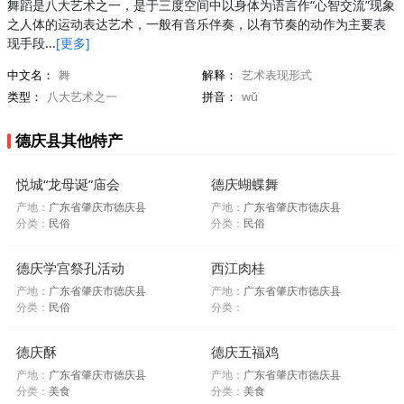
舞蹈是八大艺术之一，是于三度空间中以身体为语言作“心智交流”现象
之人体的运动表达艺术，一般有音乐伴奏，以有节奏的动作为主要表
现手段...
[更多]
中文名：
舞
解释：
艺术表现形式
类型：
八大艺术之一
拼音：
wǔ
德庆县其他特产
悦城“龙母诞”庙会
德庆蝴蝶舞
产地：
广东省肇庆市德庆县
产地：
广东省肇庆市德庆县
分类：
民俗
分类：
民俗
德庆学宫祭孔活动
西江肉桂
产地：
广东省肇庆市德庆县
产地：
广东省肇庆市德庆县
分类：
民俗
分类：
德庆酥
德庆五福鸡
产地：
广东省肇庆市德庆县
产地：
广东省肇庆市德庆县
分类：
美食
分类：
美食