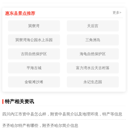
更多>
惠东县景点推荐
巽寮湾
天后宫
巽寮湾海公园水上乐园
三角洲岛
古田自然保护区
海龟自然保护区
平海古城
富力湾水云天古村落
金银滩沙滩
永记生态园
特产相关资讯
四川内江市资中县怎么样，附资中县简介以及地理环境，特产等信息
齐齐哈尔特产有哪些，附齐齐哈尔简介信息