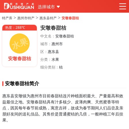
选择城市
>
>
>
特产库
惠州市特产
惠东县特产
安墩春甜桔
安墩春甜桔
热度：288℃
中文名：
安墩春甜桔
城市：
惠州市
区：
惠东县
安墩春甜桔
分类：
水果
细分类别：
桔
安墩春甜桔简介
惠东县安墩镇为惠州市目前春甜桔连片种植面积最大、产量最高和效
益最佳之地。安墩春甜桔具有汁多核少、皮薄肉爽、天然蜜香等特
点，因其每年春节前成熟，寓意吉祥，故成为春节期间人们品尝及亲
朋好友间的送礼佳品。其售价是普通蜜桔的几倍，一般种植三年后挂
果。