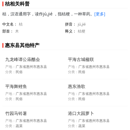
桔相关科普
桔，汉语通用字，读作jú,jié ，指桔梗，一种草药。
[更多]
中文名：
桔
拼音：
jú,jié
部首：
木
释义：
桔梗
惠东县其他特产
九龙峰谭公庙醮会
平海古城楹联
产地：
广东省惠州市惠东县
产地：
广东省惠州市惠东县
分类：
民俗
分类：
民俗
平海舞鲤鱼
惠东渔歌
产地：
广东省惠州市惠东县
产地：
广东省惠州市惠东县
分类：
民俗
分类：
民俗
竹园马铃薯
港口大园萝卜
产地：
广东省惠州市惠东县
产地：
广东省惠州市惠东县
分类：
蔬菜
分类：
蔬菜