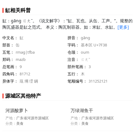
缸相关科普
缸：gāng ㄍㄤˉ。《说文解字》：“缸、瓦也。从缶、工声。”。规整的
陶瓦盛器是缸之范式。 本义：陶瓦制容器。如：米缸、水缸。
[更多]
中文名：
缸
拼音：
gāng
部首：
缶
字码：
基本区 U+7F38
五笔：
rmag|tfba
仓颉：
oum
郑码：
mazb
注音：
ㄍㄤˉ
总笔画：
9
部外笔画：
3
四角码：
81712
五行：
木
异体字：
㼚 堈 堽 罁
笔顺编号：
311252121
源城区其他特产
河源酸萝卜
万绿湖鱼干
产地：
广东省河源市源城区
产地：
广东省河源市源城区
分类：
美食
分类：
美食