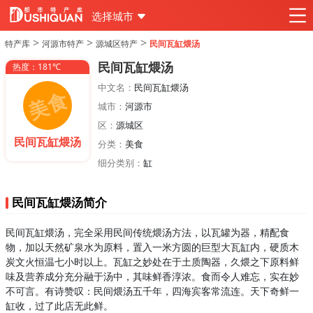
选择城市
>
>
>
特产库
河源市特产
源城区特产
民间瓦缸煨汤
民间瓦缸煨汤
热度：181℃
中文名：
民间瓦缸煨汤
城市：
河源市
区：
源城区
民间瓦缸煨汤
分类：
美食
细分类别：
缸
民间瓦缸煨汤简介
民间瓦缸煨汤，完全采用民间传统煨汤方法，以瓦罐为器，精配食
物，加以天然矿泉水为原料，置入一米方圆的巨型大瓦缸内，硬质木
炭文火恒温七小时以上。瓦缸之妙处在于土质陶器，久煨之下原料鲜
味及营养成分充分融于汤中，其味鲜香淳浓。食而令人难忘，实在妙
不可言。有诗赞叹：民间煨汤五千年，四海宾客常流连。天下奇鲜一
缸收，过了此店无此鲜。