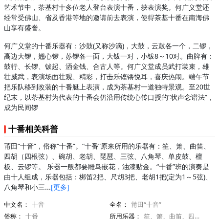
艺术节中，茶基村十多位老人登台表演十番，获表演奖。何广义堂还
经常受佛山、省及香港等地的邀请前去表演，使得茶基十番在南海佛
山享有盛誉。
何广义堂的十番乐器有：沙鼓(又称沙滴)，大鼓，云鼓各一个，二锣，
高边大锣，翘心锣，苏锣各一面，大钹一对，小钹8～10对。曲牌有：
鼓行、长锣、钹起、洒金钱、合古人等。何广义堂成员武打装束，雄
壮威武，表演场面壮观、精彩，打击乐铿锵悦耳，喜庆热闹。端午节
把乐队移到改装的十番艇上表演，成为茶基村一道独特景观。至20世
纪末，以茶基村为代表的十番会仍沿用传统心传口授的“状声念谱法”，
成为民间锣
十番相关科普
莆田“十音”，俗称“十番”。“十番”原来所用的乐器有：笙、箫、曲笛、
四胡（四根弦）、碗胡、老胡、琵琶、三弦、八角琴、单皮鼓、檀
板、云锣等。 乐器一般都要雕鸟嵌花，油漆贴金。“十番”班的演奏是
由十人组成，乐器包括：梆笛2把、尺胡3把、老胡1把(定为1～5弦)、
八角琴和小三...
[更多]
中文名：
十音
全名：
莆田“十音”
俗称：
十番
所用乐器：
笙、箫、曲笛、四胡、云锣等