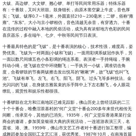
大钹、高边锣、大文锣、翘心锣、单打等民间常用乐器；特殊乐器
有：十番鼓，又叫大班鼓。鼓身细长，由原木凿空蒙上牛皮，音色厚
实；飞钹。钹厚0.7～1毫米，外圆直径210～230毫米；二锣，俗称“雍
雍”、“东东”。大小与京小锣相仿，音色清越无余音，有穿透力。十番
在流传的过程中融入本地的民俗活动，成为具有浓郁地方色彩的民间
喜庆器乐，多在端午、七夕、中秋等民间节日表演。
十番最具特色的是“飞钹”，是十番表演的核心，技术性强，难度高，姿
势优美。飞钹为一对两面(小钹和飞钹)，一面用彩绸系钹冠作执手，另
一面以数尺间缠五色小条彩绸的绳连系着。表演者一手持绳端，手腕
抖动小绳，使飞钹在空中环绕翻飞；一手执另一小钹，调准切击角
度，合着锣鼓的节奏两钹擦击发出悦耳的“啾啾”声，故“飞钹”也叫“飞
池”。飞钹有单飞、左飞、右飞、阳飞、阴飞、过头飞等多种技法。金
光闪闪的飞钹，在身披古雅装束的乐手阵中上下左右翻飞，令人眼花
缭乱，观赏性和娱乐性都很强。
十番锣鼓在北方和江南地区已难见踪影，佛山历史上曾经活跃的二三
十个十番会，唯叠滘茶基村的“何广义堂”十番会200多年来世代相传无
间断，传承至今，其他的已消失。1935年，何广义堂应香港果菜行业
商会的邀请，参加英皇银禧大典的庆祝活动，一连巡游表演三天，名
震省、港、澳。1959年，佛山市文艺工作者对十番进行加工整理，编
成舞蹈参加全国职工文艺汇演，获优秀奖。1987年10月，在南海首届