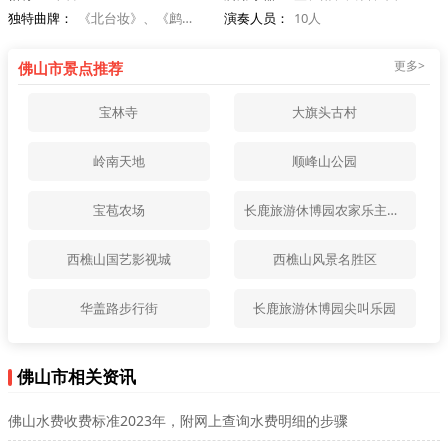
独特曲牌：
《北台妆》、《鹧鸪天》等
演奏人员：
10人
更多>
佛山市景点推荐
宝林寺
大旗头古村
岭南天地
顺峰山公园
宝苞农场
长鹿旅游休博园农家乐主题乐园
西樵山国艺影视城
西樵山风景名胜区
华盖路步行街
长鹿旅游休博园尖叫乐园
佛山市相关资讯
佛山水费收费标准2023年，附网上查询水费明细的步骤