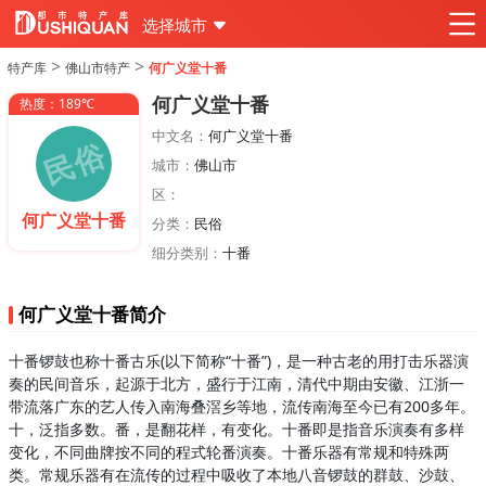
选择城市
>
>
特产库
佛山市特产
何广义堂十番
何广义堂十番
热度：189℃
中文名：
何广义堂十番
城市：
佛山市
区：
何广义堂十番
分类：
民俗
细分类别：
十番
何广义堂十番简介
十番锣鼓也称十番古乐(以下简称“十番”)，是一种古老的用打击乐器演
奏的民间音乐，起源于北方，盛行于江南，清代中期由安徽、江浙一
带流落广东的艺人传入南海叠滘乡等地，流传南海至今已有200多年。
十，泛指多数。番，是翻花样，有变化。十番即是指音乐演奏有多样
变化，不同曲牌按不同的程式轮番演奏。十番乐器有常规和特殊两
类。常规乐器有在流传的过程中吸收了本地八音锣鼓的群鼓、沙鼓、