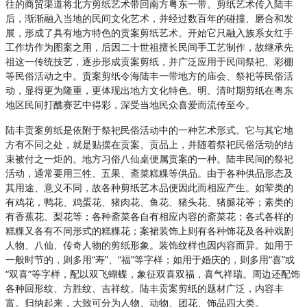
往的商贸渠道将北方剪纸艺术带回南方粤东一带。剪纸艺术传入陆丰
后，渐渐融入当地的民间文化艺术，并经过数百年的碰撞、磨合和发
展，形成了具有地方特色的贡案剪纸艺术。开始它只融入族系女红手
工作坊作为图案之用，后因二十世祖擅长民间手工艺制作，故继承先
祖这一传统技艺，逐步形成贡案剪纸，并广泛应用于民间祭祀、彩棚
等民俗活动之中。贡案剪纸令海陆丰一带地方的庙会、祭祀等民俗活
动，显得更为隆重，更体现出地方文化特色。明、清时期剪纸在粤东
地区民间打醮赛艺中得彩，深受当地民众喜爱而流传至今。
陆丰贡案剪纸是依附于祭祀民俗活动中的一种艺术形式。它与其它地
方有不同之处，就是贴摆在贡案、贡品上，并随着祭祀民俗活动的结
束被付之一炬的。地方习俗八仙桌便属贡案的一种。陆丰民间的祭祀
活动，通常要用三牲、五果、斋菜糕粿等供品。由于各种供品形态及
其用途、意义不同，故各种剪纸艺木品便因此而相应产生。如荤类的
有鸡花，鸭花、鸡蛋花、猪肉花、鱼花、猪头花、猪腿花等；素类的
有香蕉花、梨花等；各种斋菜各自有相应内容的斋菜花；各式各样的
糕粿又各有不同形式的糕粿花；案裙装饰上则有各种饰花及各种戏剧
人物、八仙、传奇人物的剪纸形象。装饰纹样也因内容而异。如用于
一般时节的，则多用“寿”、“福”等字样；如用于婚庆的，则多用“喜”或
“双喜”等字样，配以双飞蝴蝶，象征双喜双福，喜气祥瑞。周边还配饰
各种回形纹、方胜纹、吉祥纹。陆丰贡案剪纸的题材广泛，内容丰
富。归纳起来，大致可分为人物、动物、团花、饰品四大类。