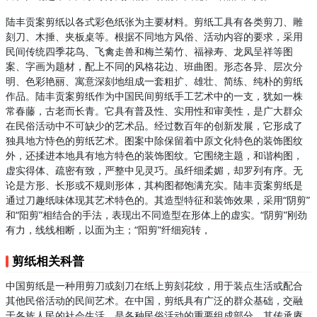
陆丰贡案剪纸以各式彩色纸张为主要材料。剪纸工具有各类剪刀、雕
刻刀、木捶、夹板桌等。根据不同地方风俗、活动内容的要求，采用
民间传统四季花鸟、飞禽走兽和梅兰菊竹、福禄寿、龙凤呈祥等图
案、字画为题材，配上不同的风格花边、班曲图。形态各异、层次分
明、色彩艳丽、寓意深刻地组成一套粗扩、雄壮、简练、纯朴的剪纸
作品。陆丰贡案剪纸作为中国民间剪纸手工艺术中的一支，犹如一株
常春藤，古老而长青。它具有普及性、实用性和审美性，是广大群众
在民俗活动中不可缺少的艺术品。经过数百年的创新发展，它形成了
独具地方恃色的剪纸艺术。图案中除保留着中原文化特色的装饰图纹
外，还揉进本地具有地方特色的装饰图纹。它围绕主题，和谐构图，
虚实得体、疏密有致，严整中见灵巧。虽纤细柔媚，却罗列有序。无
论是方形、长形或不规则形体，其构图都饱满充实。陆丰贡案剪纸是
通过刀趣纸味体现其艺术特色的。其造型特征和装饰效果，采用“阴剪”
和“阳剪”相结合的手法，表现出不同造型在形体上的虚实。“阴剪”刚劲
有力，线线相断，以面为主；“阳剪”纤细宛转，
剪纸相关科普
中国剪纸是一种用剪刀或刻刀在纸上剪刻花纹，用于装点生活或配合
其他民俗活动的民间艺术。在中国，剪纸具有广泛的群众基础，交融
于各族人民的社会生活，是各种民俗活动的重要组成部分。其传承赓