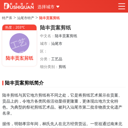
选择城市
>
>
特产库
汕尾市特产
陆丰贡案剪纸
陆丰贡案剪纸
热度：203℃
中文名：
陆丰贡案剪纸
城市：
汕尾市
区：
陆丰贡案剪纸
分类：
工艺品
细分类别：
剪纸
陆丰贡案剪纸简介
陆丰剪纸与其它地方剪纸有不同之处，它是将剪纸艺术展示在贡案、
贡品上的，令地方各类民俗活动显得更隆重，更体现出地方文化特
色。为典型的祭祀剪纸艺术品。被列入汕尾市第二批非物质文化遗产
名录。
据传，明朝孝宗年间，林氏先人在北方经营货运。一世祖通过南来北