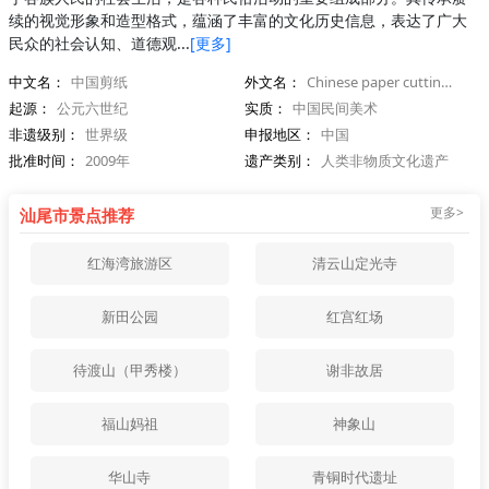
续的视觉形象和造型格式，蕴涵了丰富的文化历史信息，表达了广大
民众的社会认知、道德观...
[更多]
中文名：
中国剪纸
外文名：
Chinese paper cutting, Chinese paper-cut
起源：
公元六世纪
实质：
中国民间美术
非遗级别：
世界级
申报地区：
中国
批准时间：
2009年
遗产类别：
人类非物质文化遗产
更多>
汕尾市景点推荐
红海湾旅游区
清云山定光寺
新田公园
红宫红场
待渡山（甲秀楼）
谢非故居
福山妈祖
神象山
华山寺
青铜时代遗址