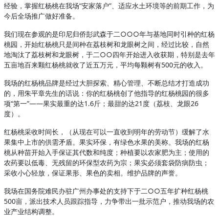
经验，掌握红杨桃在我场“安家落户”、适应水土环境等的前期工作，为
今后全场推广做好准备。
我们现在参观的是印尼归侨彭武森于二○○○年与基地同时引种的红杨
桃园，开始红杨桃只是间种在荔枝树和龙眼树之间，经过比较，自然
地淘汰了荔枝树和龙眼树，于二○○四年开始进入收获期，特别是去年
五亩地百来颗红杨桃就收了近五万元，平均每颗树有500元的收入。
我场的红杨桃品牌是经过大胆探索、精心管理、不断总结才打造成功
的，用朱平章先生的话说：你的红杨桃创了他指导的红杨桃园的很多
项“第一”――果实最重的达1.6斤；最甜的达21度（荔枝、龙眼26
度）。
红杨桃采收时间长，（从现在可以一直收到明年的劳动节）缓解了水
果集中上市的供需矛盾。果实环保，有绿色水果的美称。我场的红杨
桃从种苗开始入手保证其代数和纯度；种植要以农家肥为主；使用的
农药要以低毒、无残留的环保型农药为宗；果实必须套袋防病防虫；
采收小心轻放，保证果形、果色的卖相。维护品牌的声誉。
我场在国务院难民办驻广州办事处的支持下于二○○五年扩种红杨桃
500亩，派出技术人员跟踪指导，力争带出一批示范户，推动我场的农
业产业结构调整。