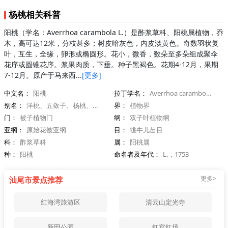
杨桃相关科普
阳桃（学名：Averrhoa carambola L.）是酢浆草科、阳桃属植物，乔
木，高可达12米，分枝甚多；树皮暗灰色，内皮淡黄色。奇数羽状复
叶，互生，全缘，卵形或椭圆形。花小，微香，数朵至多朵组成聚伞
花序或圆锥花序。浆果肉质，下垂。种子黑褐色。花期4-12月，果期
7-12月。原产于马来西...
[更多]
中文名：
阳桃
拉丁学名：
Averrhoa carambola L.
别名：
洋桃、五敛子、杨桃、酸阳桃
界：
植物界
门：
被子植物门
纲：
双子叶植物纲
亚纲：
原始花被亚纲
目：
牻牛儿苗目
科：
酢浆草科
属：
阳桃属
种：
阳桃
命名者及年代：
L.，1753
更多>
汕尾市景点推荐
红海湾旅游区
清云山定光寺
新田公园
红宫红场