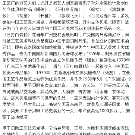
工艺厂的老艺人们，尤其是老艺人刘基碧嫡系子孙刘永溪设计及制作
的立体贝雕作品《睡莲》、《三打白骨精》、《螺女》、《满载渔
歌》、《菊蟹》、《长征》、《敦煌飞天》、《百鸟迎春》等，多次
参加中国工艺美术展览，并频频荣获奖项。其中立体贝雕《睡莲》被
评为当年在连云港举办的全国工艺美术百花奖创作新作品第一名。
《三打白骨精》在当年广州交易会展出时，广受国内外客商好评，同
时被工艺美术界认为是突破中国平面贝雕局限、首创立体贝雕艺术的
开始，即被选送国家博物馆收藏，并被评为当年中国工艺美术十大优
秀作品，作为中国国际新闻图片向全球发布；1976年，刘永溪在省雕
塑研究班学习的创作毕业作品立体贝雕作品《螺女》被选发在1978年
《广东工艺美术新作选》，后与《三打白骨精》一起被收入《中国工
艺美术作品集》；1979年，刘永溪创作立体贝雕作品《菊蟹》，在全
省工艺作品展览上被评为优秀作品，并作为1980年5月《广东画报》的
封面刊登。甲子贝雕多次参加北京、上海、连云港、广州等地工艺品
展览或商品交易会，其花鸟屏、人物屏、传古屏、山水屏、立体花
瓶、屏风贝雕画等不同类型的作品，一直深受国内外专家、客商的高
度赞誉，产品大量出口、畅销全国及东南亚、欧美及非洲等国家、地
区，揭开了甲子贝雕工艺史崭新的一页，年产值高达1000多万元，繁
荣了当地经济。
甲子贝雕工艺技艺精湛。它借鉴牙雕、玉雕、木雕和国画等线条深浅
勾勒技艺，以千姿百态的贝壳经过精雕细琢构成一件件多姿多彩、风