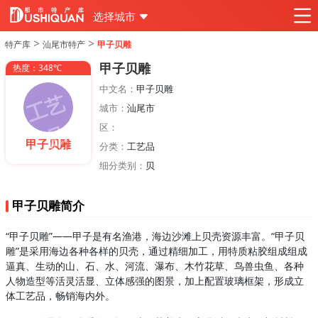
选择城市
>
>
特产库
汕尾市特产
甲子贝雕
甲子贝雕
热度：348℃
中文名：
甲子贝雕
城市：
汕尾市
区：
甲子贝雕
分类：
工艺品
细分类别：
贝
甲子贝雕简介
“甲子贝雕”——甲子是有名渔港，海边沙滩上贝壳资源丰富。“甲子贝
雕”是采用海边各种各样的贝壳，通过精细加工，用特质粘胶组成组成
逼真、生动的山、石、水、河流、瀑布、木竹花草、鸟兽虫鱼、各种
人物造型等活灵活显、立体感强的图景，加上配置玻璃框架，形成立
体工艺品，畅销海内外。