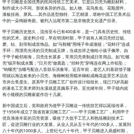
甲子贝雕是全国优秀的民间传统工艺美术。它是以贝壳为雕刻材料，
制作成大小不同、形状各异的作品。如人物、花鸟鱼虫、花瓶摆件、
漆板挂画、屏风……其作品造型独特、工艺精湛，堪称中国工艺美术品
中的一朵绚丽奇葩。被列入汕尾市第二批非物质文化遗产目录。
甲子贝雕历史悠久，流传至今已有400多年，是一门具有历史性、传统
性的艺术。据史料介绍，早在明清时期，甲子就有人将贝壳经过锯、
磨、钻、刻等制成首饰品。如“马鞍螺”用绳子串成项链；“花蚌仔”连成
手环；用漂亮光泽的贝壳制成玉牌，当成吉祥之物给小孩子佩带。由
于甲子毗邻南海，贝壳生长甚多，常用贝壳类制成日常用品。如“红螺
壳”锯开制成水瓢；“日月壳”做粪匙；“丝蚌壳”穿绳连在网上作铅坠；
“响螺壳”当螺号配合八音鼓乐演奏等。近百年前，老艺人刘基碧偕子隆
明就以海边捡来的小贝壳、海柳树枝用糯米糊粘成梅花盆景艺术品在
市井出售度生。原系甲子贝雕工艺厂创作设计组组长，现已73岁高龄
的著名工艺美术师刘永溪就是其嫡系子孙。至光绪年间，甲子镇内就
有小规模的贝雕家庭作坊十几家。
新中国成立后，党和政府为使甲子贝雕这一传统技艺得以延续传承，
于1956年成立了我省首家贝雕工艺厂——甲子贝雕工艺厂，利用甲子
优良渔港丰富的贝壳资源，吸收了大批手工艺人和熟练雕刻技术工
匠，促进贝雕行业的大发展。从业人员从五十年代的100多人，发展到
八十年代的1000多人。上世纪七八十年代，甲子贝雕进入鼎盛时期，