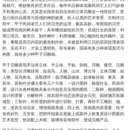
格精巧、惟妙惟肖的艺术作品，每件作品都体现着民间艺人们巧妙身
手和美的心灵。尤其是全国首创且仅存的立体贝雕这一传统技艺，更
是凸现作品视觉与质感的神韵效果，给人以美的艺术享受。在制作过
程中，甲子民间老艺人们对贝壳的运用，极其高妙。有斑痕的贝壳，
锯成带疤痕的树木躯干；具有螺丝旋纹的贝壳，切成仕女的发髻；利
用江瑶贝、银壳贝，制作树叶；利用海螺、鸡心螺的红色作枫叶。还
有，葡萄是用贝内层的紫色制作的，衣裙是利用江贝的层层纹理表现
的。实在不行，才染上透明色。有专家称，国画有多少种表现形式与
构图，就有多少种甲子贝雕画。
甲子贝雕表现手法有立体、半立体、平贴、刻线、浮雕、镂空、沉雕
等；类型分浮雕挂画，如花鸟、人物、山水、博古等；立体贝雕，如
人物、花鸟鱼虫、花瓶摆件；低浮雕及镶嵌，如漆板挂画、家具、屏
风等。其制作步骤主要有几个方面：一设计图样，根据社会、民俗所
需，设计出各种规格具备古代创意且实用的图纸；二取材，根据图纸
设计的需要，分解拆件，按其部件动态选用适合贝壳、因材施艺粘膜
成型；三制作，对所需的部件进行切割、打磨、再经手工雕刻、抛
光，使其生动活泼，增强画面美感；四上色，按画面内容需要，给予
加色衬托；五安装，把部件组装在底板上或架件上恢复原设计图案的
艺术造型，然后配上木框、玻璃等装饰部件，便成贝雕产品。