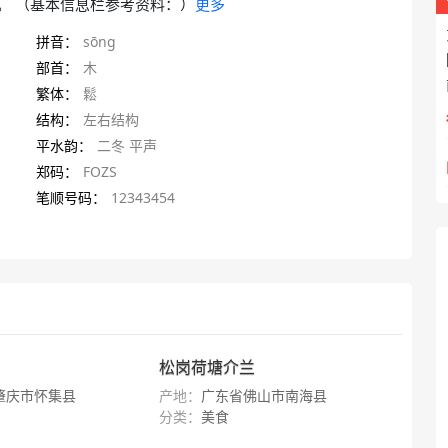
。 （基本信息栏参考资料：）
更多
拼音：
sōng
部首：
木
繁体：
鬆
结构：
左右结构
平水韵：
二冬 平声
郑码：
FOZS
笔顺号码：
12343454
松岗荷塘介兰
肇庆市怀集县
产地：
广东省佛山市南海县
分类：
美食