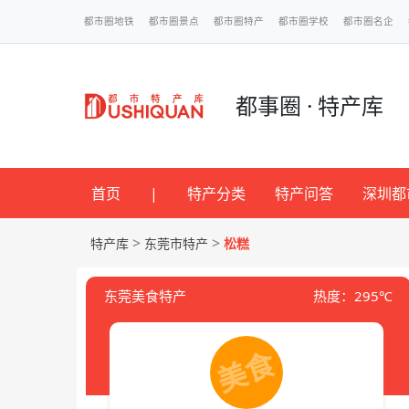
都市圈地铁
都市圈景点
都市圈特产
都市圈学校
都市圈名企
都事圈 · 特产库
首页
|
特产分类
特产问答
深圳都
>
>
特产库
东莞市特产
松糕
东莞美食特产
热度：295℃