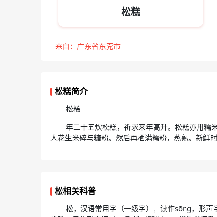
松糕
来自：广东省东莞市
松糕简介
松糕
年二十五炊松糕，祈求来年高升。松糕亦用糯
人花生米碎与糖粉。然后再栖满糯粉，蒸熟。新鲜
松相关科普
松，汉语常用字（一级字），读作sōng，形