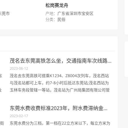
松岗赛龙舟
东莞市
产地：
广东省深圳市宝安区
分类：
民俗
茂名去东莞高铁怎么坐，交通指南车次线路推荐
2023-06-12
东
​茂名去东莞高铁可搭乘K1234、Z8004次列车，茂名西站
、
与茂名站都可上车，约7-8小时后抵达东莞站;茂名西站为
业
玉林车务段管辖一等站，茂名站为广州局集团有限公司管
学
辖二等站，东莞站为广州局集团有限公司管辖客运二等
站。
东莞水费收费标准2023年，附水费滞纳金介绍
2023-02-17
城街
东莞水费分为三档，第一档在22立方米以下，每立方米为