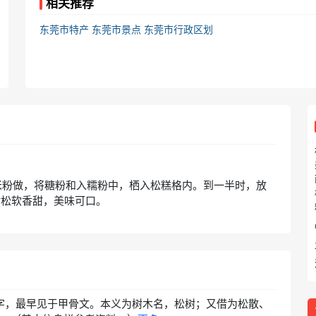
相关推荐
东莞市特产
东莞市景点
东莞市行政区划
米粉做，将糖粉和入糯粉中，栖入松糕格内。到一半时，放
时松软香甜，美味可口。
声字，最早见于甲骨文。本义为树木名，松树；又借为松散、