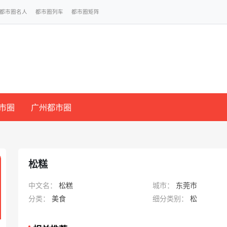
都市圈名人
都市圈列车
都市圈矩阵
市圈
广州都市圈
松糕
中文名：
松糕
城市：
东莞市
分类：
美食
细分类别：
松