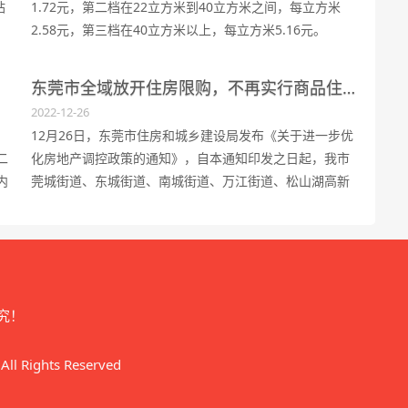
站
1.72元，第二档在22立方米到40立方米之间，每立方米
2.58元，第三档在40立方米以上，每立方米5.16元。
东莞市全域放开住房限购，不再实行商品住房限购政策
2022-12-26
12月26日，东莞市住房和城乡建设局发布《关于进一步优
二
化房地产调控政策的通知》，自本通知印发之日起，我市
内
莞城街道、东城街道、南城街道、万江街道、松山湖高新
技术产业开发区的新建商品住房和二手商品住房，须自商
品房买卖合同(或房地产买卖合同)网签备案之日起满3年或
取得不动产权...
究！
 Rights Reserved