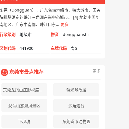
东莞（Dongguan），广东省辖地级市、特大城市，国务
院批复确定的珠江三角洲东岸中心城市。 [4] 地处中国华
南地区、广东中南部、珠江口东...
更多
行政级别
地级市
拼音
dongguanshi
区划代码
441900
车牌代码
粤S
更多
东莞市景点推荐
东莞龙凤山庄影视度假村
蒋光鼐故居
观音山旅游风景区
沙角炮台
下坝坊
东莞香市动物园