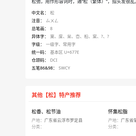
松弛，用作形容词时，通“松（繁体）”，指头发很乱
中文名：
松
注音：
ㄙㄨㄥ
总笔画：
8
异体字：
㮤、庺、枀、枩、柗、梥、?、?
字级：
一级字、常用字
统一码：
基本区 U+677E
仓颉码：
DCI
五笔86&98：
SWCY
其他【松】特产推荐
松香、松节油
怀集松脂
产地：
广东省云浮市罗定县
产地：
广东省
分类：
分类：