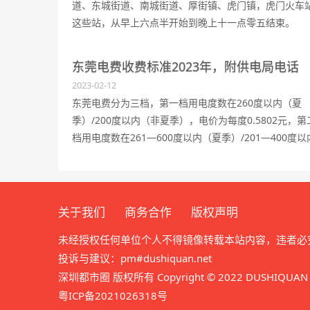
道、东城街道、南城街道、厚街镇、虎门镇，虎门火车
这些站，从早上六点半开始到晚上十一点零五结束。
东莞电费收费标准2023年，附供电局电话
2023-02-12
东莞电费分为三档，第一档用电度数在260度以内（夏
季）/200度以内（非夏季），电价为每度0.5802元，第
档用电度数在261—600度以内（夏季）/201—400度以
（非夏季），电价为每度0.6302元，第三档用电度数在
601度以上（夏季）/401度以上（非夏季），电价为
0.8802元每度。
关于我们
商务合作
版权声明
未经授权任何单位个人不得镜像转载本站内容，违者必
投诉与建议：pm#dushiquan.net
深圳都市圈 版权所有 Copyright © 2022 DUSHIQUAN All
粤ICP备2021026318号