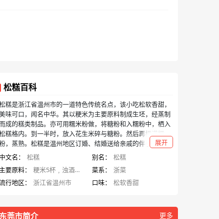
松糕百科
松糕是浙江省温州市的一道特色传统名点，该小吃松软香甜，
美味可口，闻名中华。其以粳米为主要原料制成生坯，经蒸制
而成的糕类制品。亦可用糯米粉做，将糖粉和入糯粉中，栖入
松糕格内。到一半时，放入花生米碎与糖粉。然后再栖满糯
展开
粉，蒸熟。松糕是温州地区订婚、结婚送给亲戚的伴手礼。大
年二十五炊松糕，祈求来年高升。
中文名：
松糕
别名：
松糕
主要原料：
粳米5杯﹐浊酒﹐白糖﹐热水﹐盐
菜系：
浙菜
流行地区：
浙江省温州市
口味：
松软香甜
东莞市简介
更多